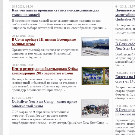
28-5-2024, 14:00
6-4-2016, 13:07
Как учитывать прошлые статистические данные для
Начинается
ставок на хоккей
масштабног
Quiksilver 
В последние годы хоккей занял лидирующую позицию среди
любителей ставок. Это объясняется в том числе наличием
Погода на ла
широкого выбора категорий ставок и их своеобразных правил...»
наладилась, 
Город» пришл
20-12-2016, 18:50
В Сочи пройдут III зимние Всемирные
22-3-2016, 12:
военные игры
В Сочи собе
New Star C
Организаторы выбрали несколько спортивных
центров, в том числе лыжно-биатлонный
Этой весной 
комплекс «Лаура»..»
«Горки Город
масштабный с
20-12-2016, 18:35
Star..»
Центр регистрации болельщиков Кубка
конфедераций 2017 заработал в Сочи
11-8-2015, 13:
Билеты на 
Паспорт болельщика обеспечит зрителям
стоят от 14
комфортный и быстрый проход на стадион в
дни матчей, а также облегчит прохождение
За три с пол
процедур безопасности при входе..»
старта прода
Формулы 1, д
15-4-2016, 13:17
обладателями
Quiksilver New Star Camp – самое яркое
событие этой зимы
11-8-2015, 12:
В Сочи про
С 26 марта по 9 апреля на всесезонном
пляжные и
курорте «Горки Город» прошло самое
масштабное и яркое событие этой
В рамках буд
сноубордической зимы – сноу-лагерь Quiksilver New Star Camp..»
спорта: пляж
пляжное регб
борьба, подв
черлидинг, с