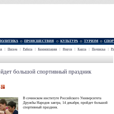
ПОЛИТИКА
ПРОИСШЕСТВИЯ
КУЛЬТУРА
ТУРИЗМ
СПОР
жи
|
Погода
|
Работа
|
Комментарии
|
Форум
|
Карта
|
Подписка
|
Р
йдет большой спортивный праздник
В сочинском институте Российского Университета
Дружбы Народов завтра, 14 декабря, пройдет большой
спортивный праздник.