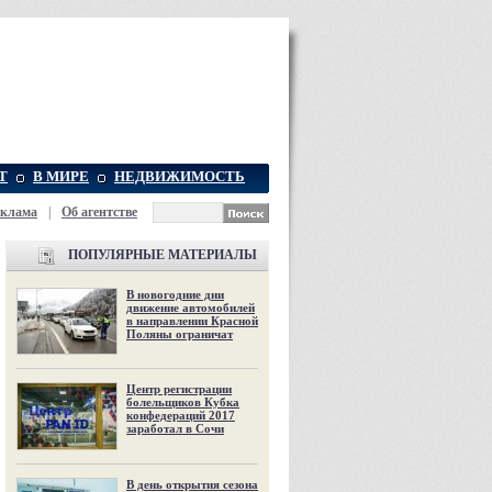
Т
В МИРЕ
НЕДВИЖИМОСТЬ
еклама
|
Об агентстве
ПОПУЛЯРНЫЕ МАТЕРИАЛЫ
В новогодние дни
движение автомобилей
в направлении Красной
Поляны ограничат
Центр регистрации
болельщиков Кубка
конфедераций 2017
заработал в Сочи
В день открытия сезона