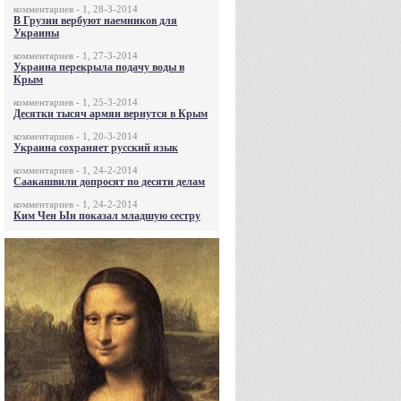
комментариев - 1, 28-3-2014
В Грузии вербуют наемников для
Украины
комментариев - 1, 27-3-2014
Украина перекрыла подачу воды в
Крым
комментариев - 1, 25-3-2014
Десятки тысяч армян вернутся в Крым
комментариев - 1, 20-3-2014
Украина сохраняет русский язык
комментариев - 1, 24-2-2014
Саакашвили допросят по десяти делам
комментариев - 1, 24-2-2014
Ким Чен Ын показал младшую сестру