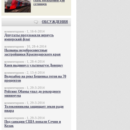
стать бесплатной для
сочинцев
ОБСУЖДЕНИЯ
комментариев - 1, 16-6-2014
Депутаты предложили вернуть
имперский флаг
комментариев - 10, 28-4-2014
Названы недобросовестные
застройщики Краснодарского края
комментариев - 1, 28-4-2014
Киев выдвинул ультиматум Донецку
комментариев - 2, 13-4-2014
Водозабор на реке Бешенка готов на 70
процентов
комментариев - 1, 29-3-2014
Рейтинг Обамы упал до рекордного
минимума
комментариев - 1, 29-3-2014
Толоконникова защищает зеков ради
пиара
комментариев - 1, 29-3-2014
Под санкции США попали Сечин и
Козак