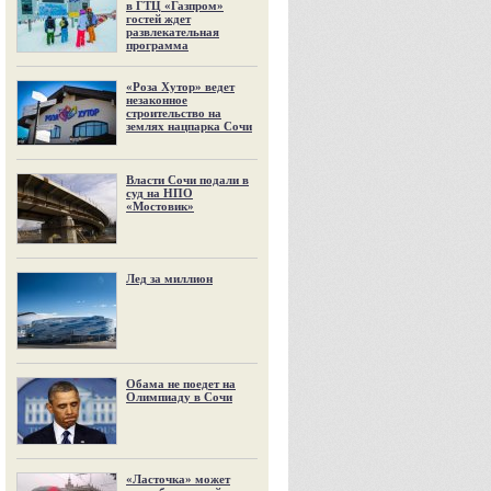
в ГТЦ «Газпром»
гостей ждет
развлекательная
программа
«Роза Хутор» ведет
незаконное
строительство на
землях нацпарка Сочи
Власти Сочи подали в
суд на НПО
«Мостовик»
Лед за миллион
Обама не поедет на
Олимпиаду в Сочи
«Ласточка» может