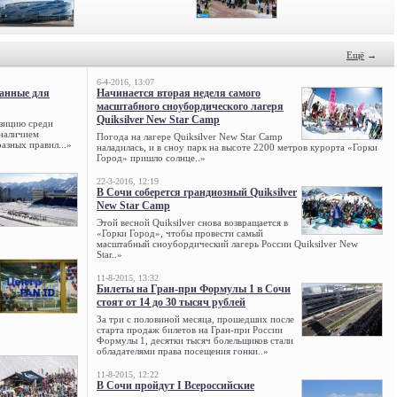
Ещё
→
6-4-2016, 13:07
данные для
Начинается вторая неделя самого
масштабного сноубордического лагеря
Quiksilver New Star Camp
зицию среди
 наличием
Погода на лагере Quiksilver New Star Camp
азных правил...»
наладилась, и в сноу парк на высоте 2200 метров курорта «Горки
Город» пришло солнце..»
22-3-2016, 12:19
В Сочи соберется грандиозный Quiksilver
New Star Camp
Этой весной Quiksilver снова возвращается в
«Горки Город», чтобы провести самый
масштабный сноубордический лагерь России Quiksilver New
Star..»
11-8-2015, 13:32
Билеты на Гран-при Формулы 1 в Сочи
стоят от 14 до 30 тысяч рублей
За три с половиной месяца, прошедших после
старта продаж билетов на Гран-при России
Формулы 1, десятки тысяч болельщиков стали
обладателями права посещения гонки..»
11-8-2015, 12:22
В Сочи пройдут I Всероссийские