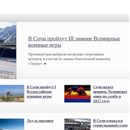
В Сочи пройдут III зимние Всемирные
военные игры
Организаторы выбрали несколько спортивных
центров, в том числе лыжно-биатлонный комплекс
«Лаура»..
В Сочи пройдут I
Сочи может
Всероссийские
принять Чемпионат
пляжные игры
мира по самбо в
2017 году
Лед за миллион
В Сочи открылся
горнолыжный сезон