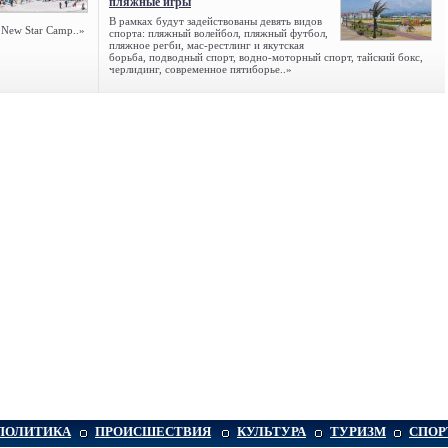
пляжные игры
В рамках будут задействованы девять видов
 New Star Camp..»
спорта: пляжный волейбол, пляжный футбол,
пляжное регби, мас-рестлинг и якутская
борьба, подводный спорт, водно-моторный спорт, тайский бокс,
черлидинг, современное пятиборье..»
ПОЛИТИКА
ПРОИСШЕСТВИЯ
КУЛЬТУРА
ТУРИЗМ
СПОР