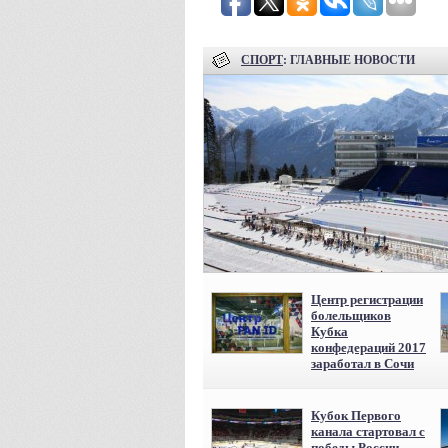
СПОРТ
: ГЛАВНЫЕ НОВОСТИ
Центр регистрации
болельщиков
Кубка
конфедераций 2017
заработал в Сочи
Кубок Первого
канала стартовал с
победы России