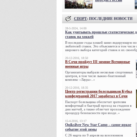
СПОРТ
: ПОСЛЕДНИЕ НОВОСТИ
28-5-2024, 14:00
Как учитывать прошлые статистические 
ставок на хоккей
В последние годы хоккей занял лидирующую по
любителей ставок. Это объясняется в том числе
широкого выбора категорий ставок и их своеобр
20-12-2016, 18:50
В Сочи пройдут III зимние Всемирные
военные игры
Организаторы выбрали несколько спортивных
центров, в том числе лыжно-биатлонный
комплекс «Лаура»..»
20-12-2016, 18:35
Центр регистрации болельщиков Кубка
конфедераций 2017 заработал в Сочи
Паспорт болельщика обеспечит зрителям
комфортный и быстрый проход на стадион в
дни матчей, а также облегчит прохождение
процедур безопасности при входе..»
15-4-2016, 13:17
Quiksilver New Star Camp – самое яркое
событие этой зимы
С 26 марта по 9 апреля на всесезонном