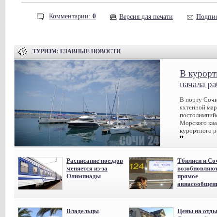
Комментарии:
0
Версия для печати
Подпис
ТУРИЗМ
: ГЛАВНЫЕ НОВОСТИ
В курорт
начала р
В порту Сочи
яхтенной мар
постолимпийс
Морского ква
курортного р
Расписание поездов
Тбилиси и Со
меняется из-за
возобновляю
Олимпиады
прямое
авиасообщен
Владельцы
Цены на отды