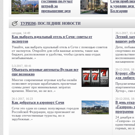
гостиниц получат
Сочи приблиз
штраф за
к уровню цен 
превышение цен
Болгарии
ТУРИЗМ
: ПОСЛЕДНИЕ НОВОСТИ
сегодня, 14:49
26-1-2017, 15:
Как выбрать идеальный отель в Сочи: советы от
Летний лаге
экспертов
вашему реб
Узнайте, как выбрать идеальный отель в Сочи с помощью советов
Дети, побыва
от экспертов. Откройте для себя важные аспекты, такие как
спортивно-яз
бюджет, расположение и удобства, чтобы сделать ваш отдых
удовольствие
незабываемым..»
воспоминания
насыщенном 
5-3-2017, 00:41
Обыграть игровые автоматы Вулкан все
20-12-2016, 18
Курорт «Им
еще возможно
для любите
Многие современные игровые клубы онлайн
позволяют игрокам зарабатывать приличные
Предлагаемые
суммы денег при минимальных затратах
апартаментах
времени. Многие, но не все..»
Хутор», ски-
26-1-2017, 16:23
20-12-2016, 18
Как добраться в аэропорт Сочи
В день отк
«Газпром» 
Сочи это один из самых популярных городов
программа
Российской Федерации, куда приезжают не
только отечественные туристы, но и
24 декабря в
зарубежные..»
«Газпром» со
единственный
горных, но и