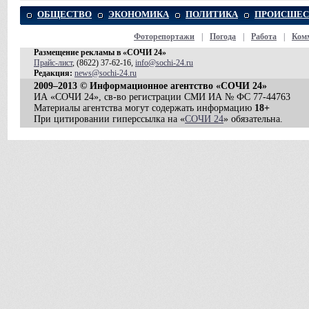
ОБЩЕСТВО
ЭКОНОМИКА
ПОЛИТИКА
ПРОИСШЕС
Фоторепортажи
|
Погода
|
Работа
|
Ком
Размещение рекламы в «СОЧИ 24»
Прайс-лист
, (8622) 37-62-16,
info@sochi-24.ru
Редакция:
news@sochi-24.ru
2009–2013 © Информационное агентство «СОЧИ 24»
ИА «СОЧИ 24», св-во регистрации СМИ ИА № ФС 77-44763
Материалы агентства могут содержать информацию
18+
При цитировании гиперссылка на «
СОЧИ 24
» обязательна.