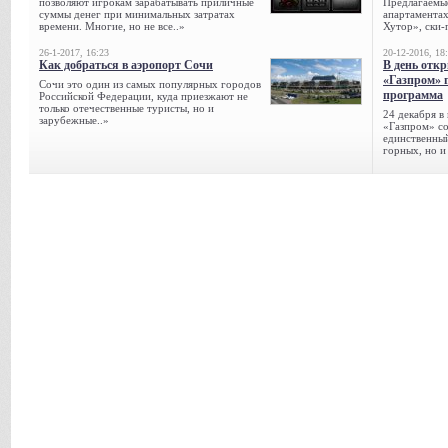
позволяют игрокам зарабатывать приличные
Предлагаемые
суммы денег при минимальных затратах
апартаментах
времени. Многие, но не все..»
Хутор», ски-
26-1-2017, 16:23
20-12-2016, 18
Как добраться в аэропорт Сочи
В день отк
«Газпром» 
Сочи это один из самых популярных городов
программа
Российской Федерации, куда приезжают не
только отечественные туристы, но и
24 декабря в
зарубежные..»
«Газпром» со
единственный
горных, но и