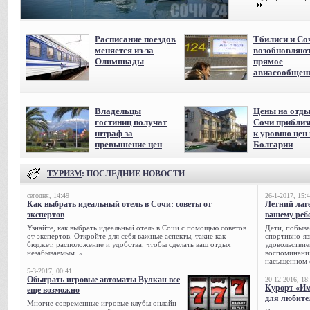
Расписание поездов
Тбилиси и Со
меняется из-за
возобновляю
Олимпиады
прямое
авиасообщен
Владельцы
Цены на отды
гостиниц получат
Сочи приблиз
штраф за
к уровню цен 
превышение цен
Болгарии
ТУРИЗМ
: ПОСЛЕДНИЕ НОВОСТИ
сегодня, 14:49
26-1-2017, 15:
Как выбрать идеальный отель в Сочи: советы от
Летний лаге
экспертов
вашему реб
Узнайте, как выбрать идеальный отель в Сочи с помощью советов
Дети, побыва
от экспертов. Откройте для себя важные аспекты, такие как
спортивно-яз
бюджет, расположение и удобства, чтобы сделать ваш отдых
удовольствие
незабываемым..»
воспоминания
насыщенном 
5-3-2017, 00:41
Обыграть игровые автоматы Вулкан все
20-12-2016, 18
Курорт «Им
еще возможно
для любите
Многие современные игровые клубы онлайн