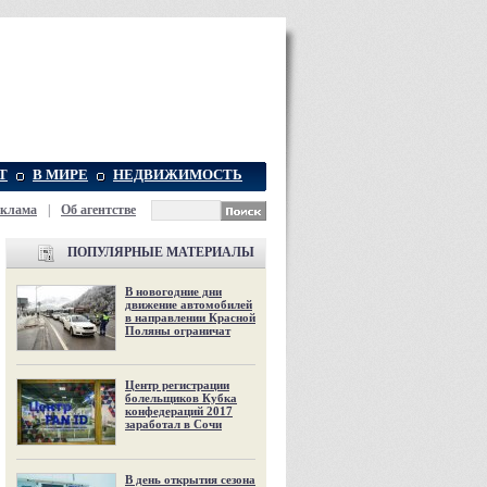
Т
В МИРЕ
НЕДВИЖИМОСТЬ
еклама
|
Об агентстве
ПОПУЛЯРНЫЕ МАТЕРИАЛЫ
В новогодние дни
движение автомобилей
в направлении Красной
Поляны ограничат
Центр регистрации
болельщиков Кубка
конфедераций 2017
заработал в Сочи
В день открытия сезона