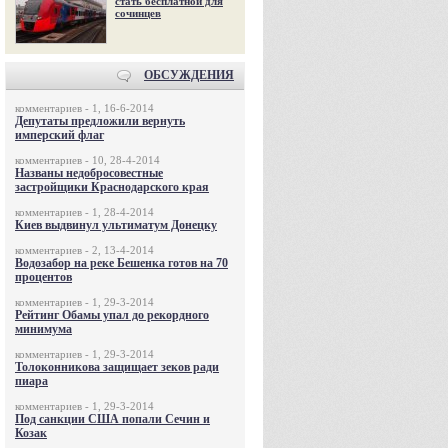
стать бесплатной для
сочинцев
ОБСУЖДЕНИЯ
комментариев - 1, 16-6-2014
Депутаты предложили вернуть
имперский флаг
комментариев - 10, 28-4-2014
Названы недобросовестные
застройщики Краснодарского края
комментариев - 1, 28-4-2014
Киев выдвинул ультиматум Донецку
комментариев - 2, 13-4-2014
Водозабор на реке Бешенка готов на 70
процентов
комментариев - 1, 29-3-2014
Рейтинг Обамы упал до рекордного
минимума
комментариев - 1, 29-3-2014
Толоконникова защищает зеков ради
пиара
комментариев - 1, 29-3-2014
Под санкции США попали Сечин и
Козак