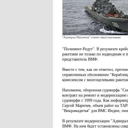
"Адмирал Нахимов" станет многоцелевым
"Полимент-Редут". В результате кре
ракетами не только по надводным и п
представитель ВМФ.
Вместе с тем, как он отметил, прот
справочниках обозначение "Кораблек
комплексом с многоцелевыми ракетам
Напомним, оборонная судоверфь "Се
контракт на ремонт и модернизацию
судоверфи с 1999 года. Как информи
Сергей Маричев, объем работ на ТАР
"Викрамадитья" для ВМС Индии, пише
В результате модернизации "Адмира
ВМФ. На нем будут установлены сов