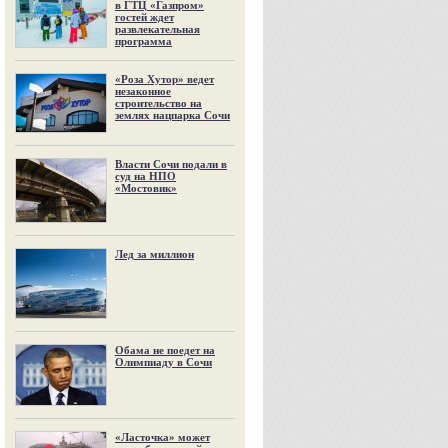
в ГТЦ «Газпром»
гостей ждет
развлекательная
программа
«Роза Хутор» ведет
незаконное
строительство на
землях нацпарка Сочи
Власти Сочи подали в
суд на НПО
«Мостовик»
Лед за миллион
Обама не поедет на
Олимпиаду в Сочи
«Ласточка» может