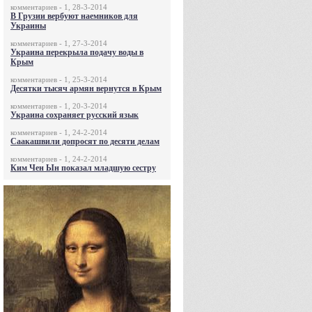
комментариев - 1, 28-3-2014
В Грузии вербуют наемников для
Украины
комментариев - 1, 27-3-2014
Украина перекрыла подачу воды в
Крым
комментариев - 1, 25-3-2014
Десятки тысяч армян вернутся в Крым
комментариев - 1, 20-3-2014
Украина сохраняет русский язык
комментариев - 1, 24-2-2014
Саакашвили допросят по десяти делам
комментариев - 1, 24-2-2014
Ким Чен Ын показал младшую сестру