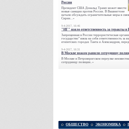
России
Президент США Дональд Трамп может ввести
новые санкции против России. В Вашингтоне
начали обсуждать ограничительные меры в связ
Сирии...»
9-4-2017, 16:46
"ИГ" взяло ответственность за теракты в 
Запрещенная в России террористическая органи
государство" взяла на себя ответственность за в
египетских городах Танта и Александрия, переда
9-4-2017, 16:31
В Москве ножом ранили сотрудницу поли
В Москве в Петроверигском переулке неизвестн
сотрудницу полиции..»
ОБЩЕСТВО
ЭКОНОМИКА