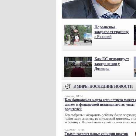
Порошенко
закрывает границу
с Россией
Как ЕС игнорирует
захоронения у
Донецка
В МИРЕ
: ПОСЛЕДНИЕ НОВОСТИ
сегодня, 01:52
Как банковская карта семилетнего может 
шагом к финансовой независимости: опыт
родителей
Как выбрать и оформить ребёнку банковскую кар
junior-карт, лимиты, родительский контроль, о
за 5 минут. Личный опыт семей и советы психол
9-4-2017, 17:30
Трамп готовит новые санкции против