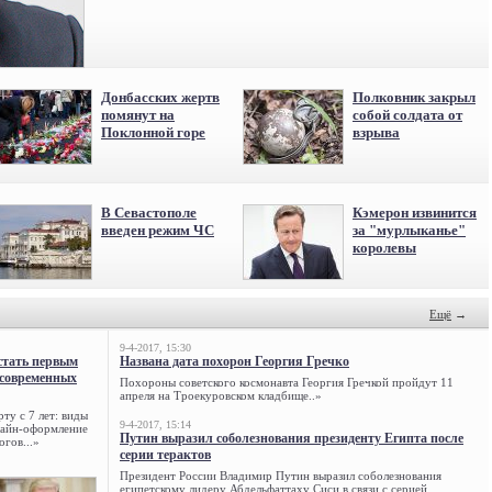
Донбасских жертв
Полковник закрыл
помянут на
собой солдата от
Поклонной горе
взрыва
В Севастополе
Кэмерон извинится
введен режим ЧС
за "мурлыканье"
королевы
Ещё
→
9-4-2017, 15:30
стать первым
Названа дата похорон Георгия Гречко
 современных
Похороны советского космонавта Георгия Гречкой пройдут 11
апреля на Троекуровском кладбище..»
ту с 7 лет: виды
9-4-2017, 15:14
нлайн-оформление
Путин выразил соболезнования президенту Египта после
огов...»
серии терактов
Президент России Владимир Путин выразил соболезнования
египетскому лидеру Абдельфаттаху Сиси в связи с серией