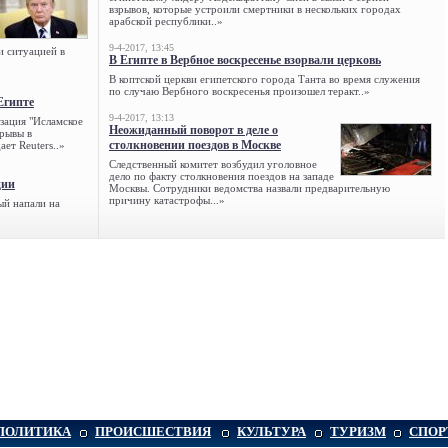
взрывов, которые устроили смертники в нескольких городах
арабской республики..»
9-4-2017, 13:45
и ситуацией в
В Египте в Вербное воскресенье взорвали церковь
В коптской церкви египетского города Танта во время служения
по случаю Вербного воскресенья произошел теракт..»
Египте
9-4-2017, 13:13
зация "Исламское
Неожиданный поворот в деле о
зрывы в
столкновении поездов в Москве
ет Reuters..»
Следственный комитет возбудил уголовное
дело по факту столкновения поездов на западе
ции
Москвы. Сотрудники ведомства назвали предварительную
причину катастрофы...»
ый напали на
ПОЛИТИКА
ПРОИСШЕСТВИЯ
КУЛЬТУРА
ТУРИЗМ
СПОР