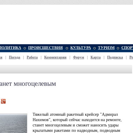
ПОЛИТИКА
ПРОИСШЕСТВИЯ
КУЛЬТУРА
ТУРИЗМ
СПОР
жи
|
Погода
|
Работа
|
Комментарии
|
Форум
|
Карта
|
Подписка
|
Р
анет многоцелевым
Тяжелый атомный ракетный крейсер "Адмирал
Нахимов", который сейчас находится на ремонте,
станет многоцелевым и сможет наносить удары
крылатыми ракетами по надводным, подводным