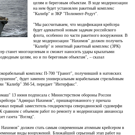
целям и береговым объектам. В ходе модернизации
на нем будет установлен ракетный комплекс
"Калибр" и ЗКР "Полимент-Редут".
"Мы рассчитываем, что модификация крейсера
будет адекватной новым задачам российского
флота, особенно по части ракетного вооружения. В
ходе модернизации "Нахимов" должен получить
"Калибр" и зенитный ракетный комплекс (ЗРК)
йсер станет многоцелевым и сможет наносить удары крылатыми
одводным целям, но и по береговым объектам", – сказал
ивокорабельный комплекс П-700 "Гранит", получивший в натовских
рушение", будет заменен универсальным корабельным стрельбовым
и "Калибр" ЗМ-54, передает "Интерфакс".
вмаш" 13 июня подписала с Министерством обороны России
 крейсера "Адмирал Нахимов", пришвартованного у причала
ровал первый заместитель гендиректора северодвинской судоверфи
К сравним с объемом работ по ремонту и модернизации авианосца
т газета "Взгляд".
л Нахимов" должен стать самым современным атомным крейсером в
ременные виды вооружений. Ближайший серьезный этап работ на