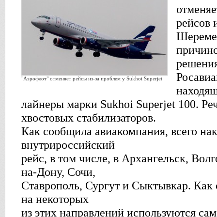
отменяе
рейсов 
Шереме
причино
решения
Росавиа
"Аэрофлот" отменяет рейсы из-за проблем у Sukhoi Superjet
находящ
лайнеры марки Sukhoi Superjet 100. Ре
хвостовых стабилизаторов.
Как сообщила авиакомпания, всего на
внутрироссийский
рейс, в том числе, в Архангельск, Вол
на-Дону, Сочи,
Ставрополь, Сургут и Сыктывкар. Как 
на некоторых
из этих направлений используются сам