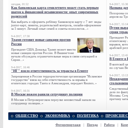
сегодня, 01:52
9-4-2017, 15:30
Как банковская карта семилетнего может стать первым
Названа да
шагом к финансовой независимости: опыт современных
Похороны сов
родителей
апреля на Тр
Как выбрать и оформить ребёнку банковскую карту с 7 лет: виды
9-4-2017, 15:14
junior-карт, лимиты, родительский контроль, онлайн-оформление
Путин выра
за 5 минут. Личный опыт семей и советы психологов...»
серии тера
9-4-2017, 17:30
Президент Р
Трамп готовит новые санкции против
египетскому 
России
взрывов, кот
арабской рес
Президент США Дональд Трамп может ввести
новые санкции против России. В Вашингтоне
9-4-2017, 13:45
начали обсуждать ограничительные меры в связи ситуацией в
В Египте в 
Сирии...»
В коптской ц
9-4-2017, 16:46
по случаю Ве
"ИГ" взяло ответственность за теракты в Египте
9-4-2017, 13:13
Запрещенная в России террористическая организация "Исламское
Неожиданны
государство" взяла на себя ответственность за взрывы в
столкновен
египетских городах Танта и Александрия, передает Reuters..»
Следственный
9-4-2017, 16:31
дело по факт
В Москве ножом ранили сотрудницу полиции
Москвы. Сотр
причину ката
В Москве в Петроверигском переулке неизвестный напали на
сотрудницу полиции..»
ОБЩЕСТВО
ЭКОНОМИКА
ПОЛИТИКА
ПРОИСШЕС
Фоторепортажи
|
Погода
|
Работа
|
Ком