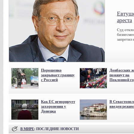
Евтуше
ареста
Суд откл
бизнесмен
запретил 
Порошенко
Донбасских ж
закрывает границу
помянут на
с Россией
Поклонной го
Как ЕС игнорирует
В Севастопол
захоронения у
введен режи
Донецка
В МИРЕ
: ПОСЛЕДНИЕ НОВОСТИ