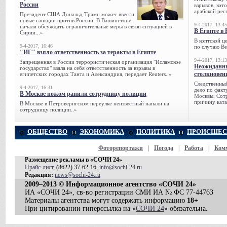
России
взрывов, кот
арабской рес
Президент США Дональд Трамп может ввести
новые санкции против России. В Вашингтоне
9-4-2017, 13:45
начали обсуждать ограничительные меры в связи ситуацией в
В Египте в 
Сирии...»
В коптской ц
9-4-2017, 16:46
по случаю Ве
"ИГ" взяло ответственность за теракты в Египте
9-4-2017, 13:13
Запрещенная в России террористическая организация "Исламское
Неожиданны
государство" взяла на себя ответственность за взрывы в
столкновен
египетских городах Танта и Александрия, передает Reuters..»
Следственный
9-4-2017, 16:31
дело по факт
В Москве ножом ранили сотрудницу полиции
Москвы. Сотр
причину ката
В Москве в Петроверигском переулке неизвестный напали на
сотрудницу полиции..»
ОБЩЕСТВО
ЭКОНОМИКА
ПОЛИТИКА
ПРОИСШЕС
Фоторепортажи
|
Погода
|
Работа
|
Ком
Размещение рекламы в «СОЧИ 24»
Прайс-лист
, (8622) 37-62-16,
info@sochi-24.ru
Редакция:
news@sochi-24.ru
2009–2013 © Информационное агентство «СОЧИ 24»
ИА «СОЧИ 24», св-во регистрации СМИ ИА № ФС 77-44763
Материалы агентства могут содержать информацию
18+
При цитировании гиперссылка на «
СОЧИ 24
» обязательна.