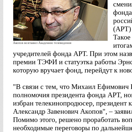
смени
фонда
росси
(АРТ)
Такое
Акопов возглавил Академию телевидения
итога
учредителей фонда АРТ. При этом наз
премии ТЭФИ и статуэтка работы Эрнс
которую вручает фонд, перейдут к нов
"В связи с тем, что Михаил Ефимович
полномочия президента фонда АРТ, н
избран телекинопродюсер, президент
Александр Завенович Акопов", – заяви
Помимо этого, решено проработать воп
необходимые переговоры по дальнейш