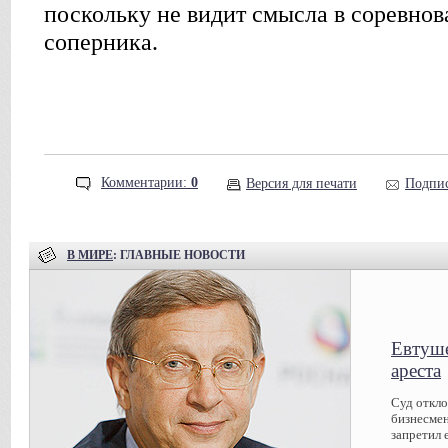
поскольку не видит смысла в соревнов
соперника.
Комментарии:
0
Версия для печати
Подпис
В МИРЕ
: ГЛАВНЫЕ НОВОСТИ
Евтуше
ареста
Суд откл
бизнесмен
запретил 