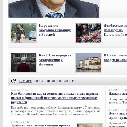
Порошенко
Донбасских ж
закрывает границу
помянут на
с Россией
Поклонной го
Как ЕС игнорирует
В Севастопол
захоронения у
введен режи
Донецка
В МИРЕ
: ПОСЛЕДНИЕ НОВОСТИ
сегодня, 01:52
9-4-2017, 15:30
Как банковская карта семилетнего может стать первым
Названа да
шагом к финансовой независимости: опыт современных
Похороны сов
родителей
апреля на Тр
Как выбрать и оформить ребёнку банковскую карту с 7 лет: виды
9-4-2017, 15:14
junior-карт, лимиты, родительский контроль, онлайн-оформление
Путин выра
за 5 минут. Личный опыт семей и советы психологов...»
серии тера
9-4-2017, 17:30
Президент Р
Трамп готовит новые санкции против
египетскому 