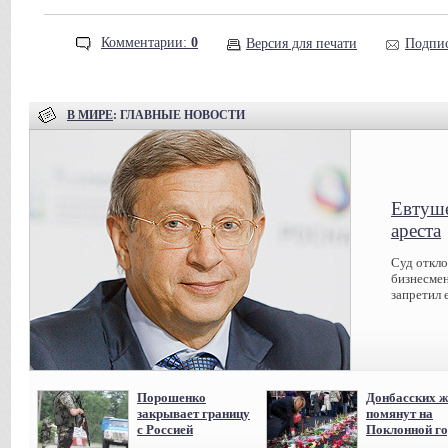
Комментарии:
0
Версия для печати
Подпис
В МИРЕ
: ГЛАВНЫЕ НОВОСТИ
Евтуше
ареста
Суд откл
бизнесмен
запретил 
Порошенко
Донбасских ж
закрывает границу
помянут на
с Россией
Поклонной го