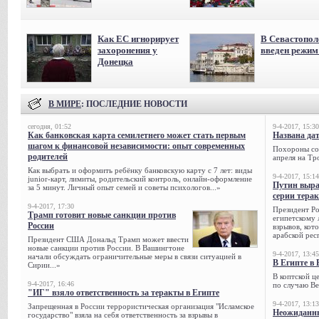
Как ЕС игнорирует
В Севастопол
захоронения у
введен режи
Донецка
В МИРЕ
: ПОСЛЕДНИЕ НОВОСТИ
сегодня, 01:52
9-4-2017, 15:30
Как банковская карта семилетнего может стать первым
Названа да
шагом к финансовой независимости: опыт современных
Похороны сов
родителей
апреля на Тр
Как выбрать и оформить ребёнку банковскую карту с 7 лет: виды
9-4-2017, 15:14
junior-карт, лимиты, родительский контроль, онлайн-оформление
Путин выра
за 5 минут. Личный опыт семей и советы психологов...»
серии тера
9-4-2017, 17:30
Президент Р
Трамп готовит новые санкции против
египетскому 
России
взрывов, кот
арабской рес
Президент США Дональд Трамп может ввести
новые санкции против России. В Вашингтоне
9-4-2017, 13:45
начали обсуждать ограничительные меры в связи ситуацией в
В Египте в 
Сирии...»
В коптской ц
9-4-2017, 16:46
по случаю Ве
"ИГ" взяло ответственность за теракты в Египте
9-4-2017, 13:13
Запрещенная в России террористическая организация "Исламское
Неожиданны
государство" взяла на себя ответственность за взрывы в