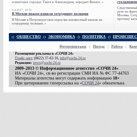
столкновен
египетских городах Танта и Александрия, передает Reuters..»
Следственный
9-4-2017, 16:31
дело по факт
В Москве ножом ранили сотрудницу полиции
Москвы. Сотр
причину ката
В Москве в Петроверигском переулке неизвестный напали на
сотрудницу полиции..»
ОБЩЕСТВО
ЭКОНОМИКА
ПОЛИТИКА
ПРОИСШЕС
Фоторепортажи
|
Погода
|
Работа
|
Ком
Размещение рекламы в «СОЧИ 24»
Прайс-лист
, (8622) 37-62-16,
info@sochi-24.ru
Редакция:
news@sochi-24.ru
2009–2013 © Информационное агентство «СОЧИ 24»
ИА «СОЧИ 24», св-во регистрации СМИ ИА № ФС 77-44763
Материалы агентства могут содержать информацию
18+
При цитировании гиперссылка на «
СОЧИ 24
» обязательна.