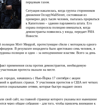
перцовым газом.
Ситуация накалилась, когда группа сторонников
движения OccupyWallStreet, состоявшая из
примерно двух тысяч человек, пыталась прорваться
к Капитолию – зданию парламента штата. Его
охрана попросила полицию вмешаться, когда
демонстранты появились у входа, передает РИА
Новости.
ой полиции Мэтт Мюррэй, протестующие сбили с мотоцикла одного
фицеров. В результате инцидента было арестовано семь человек, в
трудника полиции и один – за неподчинение властям. Всего за день
факт применения силы против демонстрантов, необходимую
частникам протеста оказали на месте.
х городах, начавшись с Нью-Йорка 17 сентября с акции
аний в арабских странах. У участников протестов в США нет четких
ются социальными сетями, которые быстро выдают своих
ли свой сайт, на главной странице которого указаны все нынешние
ются через общие собрания – для того, чтобы привлечь внимание к