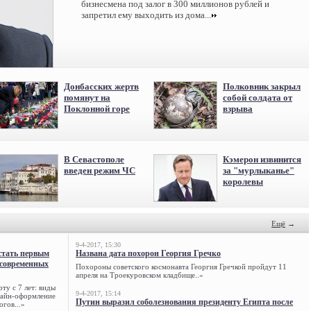
бизнесмена под залог в 300 миллионов рублей и
запретил ему выходить из дома...
Донбасских жертв
Полковник закрыл
помянут на
собой солдата от
Поклонной горе
взрыва
В Севастополе
Кэмерон извинится
введен режим ЧС
за "мурлыканье"
королевы
Ещё
→
9-4-2017, 15:30
стать первым
Названа дата похорон Георгия Гречко
 современных
Похороны советского космонавта Георгия Гречкой пройдут 11
апреля на Троекуровском кладбище..»
ту с 7 лет: виды
9-4-2017, 15:14
нлайн-оформление
Путин выразил соболезнования президенту Египта после
огов...»