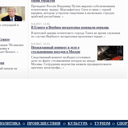
серии терактов
Президент России Владимир Путин выразил соболезнования
египетскому лидеру Абдельфаттаху Сиси в связи с серией
взрывов, которые устроили смертники в нескольких городах
арабской республики..»
9-4-2017, 13:45
и ситуацией в
В Египте в Вербное воскресенье взорвали церковь
В коптской церкви египетского города Танта во время служения
по случаю Вербного воскресенья произошел теракт..»
Египте
9-4-2017, 13:13
зация "Исламское
Неожиданный поворот в деле о
зрывы в
столкновении поездов в Москве
ет Reuters..»
Следственный комитет возбудил уголовное
дело по факту столкновения поездов на западе
ции
Москвы. Сотрудники ведомства назвали предварительную
причину катастрофы...»
ый напали на
ПОЛИТИКА
ПРОИСШЕСТВИЯ
КУЛЬТУРА
ТУРИЗМ
СПОР