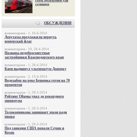
стать бесплатной для
сочинцев
ОБСУЖДЕНИЯ
комментариев - 1, 16-6-2014
Депутаты предложили вернуть
имперский флаг
комментариев - 10, 28-4-2014
Названы недобросовестные
застройщики Краснодарского края
комментариев - 1, 28-4-2014
Киев выдвинул ультиматум Донецку
комментариев - 2, 13-4-2014
Водозабор на реке Бешенка готов на 70
процентов
комментариев - 1, 29-3-2014
Рейтинг Обамы упал до рекордного
минимума
комментариев - 1, 29-3-2014
Толоконникова защищает зеков ради
пиара
комментариев - 1, 29-3-2014
Под санкции США попали Сечин и
Козак