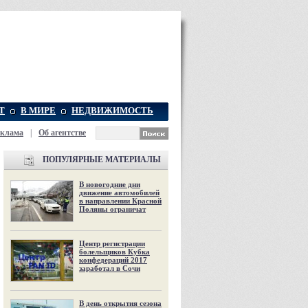
Т
В МИРЕ
НЕДВИЖИМОСТЬ
еклама
|
Об агентстве
ПОПУЛЯРНЫЕ МАТЕРИАЛЫ
В новогодние дни
движение автомобилей
в направлении Красной
Поляны ограничат
Центр регистрации
болельщиков Кубка
конфедераций 2017
заработал в Сочи
В день открытия сезона