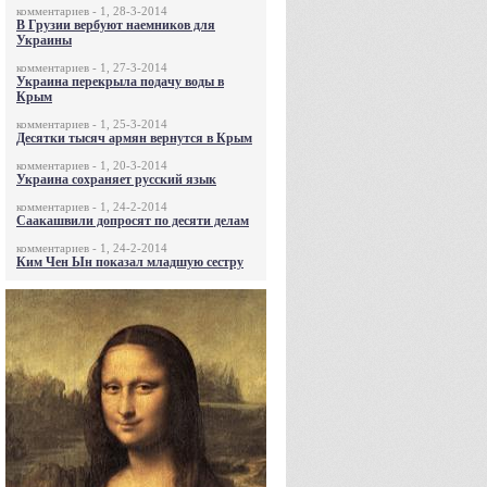
комментариев - 1, 28-3-2014
В Грузии вербуют наемников для
Украины
комментариев - 1, 27-3-2014
Украина перекрыла подачу воды в
Крым
комментариев - 1, 25-3-2014
Десятки тысяч армян вернутся в Крым
комментариев - 1, 20-3-2014
Украина сохраняет русский язык
комментариев - 1, 24-2-2014
Саакашвили допросят по десяти делам
комментариев - 1, 24-2-2014
Ким Чен Ын показал младшую сестру