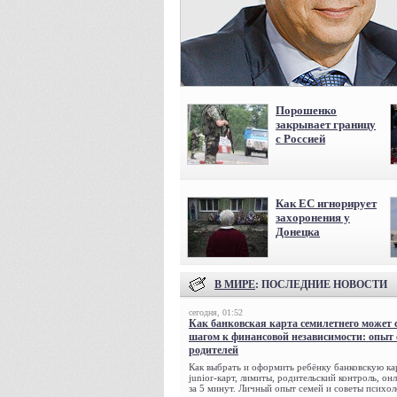
Порошенко
закрывает границу
с Россией
Как ЕС игнорирует
захоронения у
Донецка
В МИРЕ
: ПОСЛЕДНИЕ НОВОСТИ
сегодня, 01:52
Как банковская карта семилетнего может 
шагом к финансовой независимости: опыт
родителей
Как выбрать и оформить ребёнку банковскую кар
junior-карт, лимиты, родительский контроль, о
за 5 минут. Личный опыт семей и советы психол