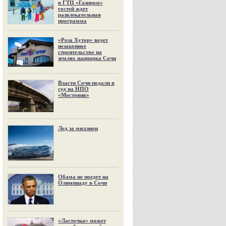
в ГТЦ «Газпром»
гостей ждет
развлекательная
программа
«Роза Хутор» ведет
незаконное
строительство на
землях нацпарка Сочи
Власти Сочи подали в
суд на НПО
«Мостовик»
Лед за миллион
Обама не поедет на
Олимпиаду в Сочи
«Ласточка» может