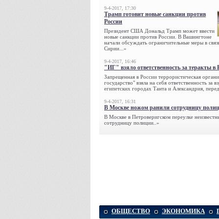
9-4-2017, 17:30
Трамп готовит новые санкции против
России
Президент США Дональд Трамп может ввести
новые санкции против России. В Вашингтоне
начали обсуждать ограничительные меры в связ
Сирии...»
9-4-2017, 16:46
"ИГ" взяло ответственность за теракты в 
Запрещенная в России террористическая органи
государство" взяла на себя ответственность за в
египетских городах Танта и Александрия, переда
9-4-2017, 16:31
В Москве ножом ранили сотрудницу поли
В Москве в Петроверигском переулке неизвестн
сотрудницу полиции..»
ОБЩЕСТВО
ЭКОНОМИКА