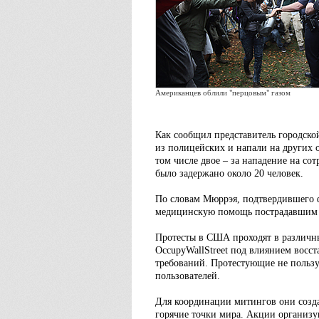
Aмериканцев облили "перцовым" газом
Как сообщил представитель городск
из полицейских и напали на других о
том числе двое – за нападение на со
было задержано около 20 человек.
По словам Мюррэя, подтвердившего 
медицинскую помощь пострадавшим у
Протесты в США проходят в различны
OccupyWallStreet под влиянием восст
требований. Протестующие не пользу
пользователей.
Для координации митингов они созда
горячие точки мира. Акции организу