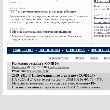
В Египте в 
Сирии...»
В коптской ц
9-4-2017, 16:46
по случаю Ве
"ИГ" взяло ответственность за теракты в Египте
9-4-2017, 13:13
Запрещенная в России террористическая организация "Исламское
Неожиданны
государство" взяла на себя ответственность за взрывы в
столкновен
египетских городах Танта и Александрия, передает Reuters..»
Следственный
9-4-2017, 16:31
дело по факт
В Москве ножом ранили сотрудницу полиции
Москвы. Сотр
причину ката
В Москве в Петроверигском переулке неизвестный напали на
сотрудницу полиции..»
ОБЩЕСТВО
ЭКОНОМИКА
ПОЛИТИКА
ПРОИСШЕС
Фоторепортажи
|
Погода
|
Работа
|
Ком
Размещение рекламы в «СОЧИ 24»
Прайс-лист
, (8622) 37-62-16,
info@sochi-24.ru
Редакция:
news@sochi-24.ru
2009–2013 © Информационное агентство «СОЧИ 24»
ИА «СОЧИ 24», св-во регистрации СМИ ИА № ФС 77-44763
Материалы агентства могут содержать информацию
18+
При цитировании гиперссылка на «
СОЧИ 24
» обязательна.