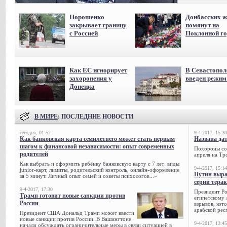
Порошенко
Донбасских ж
закрывает границу
помянут на
с Россией
Поклонной го
Как ЕС игнорирует
В Севастопол
захоронения у
введен режи
Донецка
В МИРЕ
: ПОСЛЕДНИЕ НОВОСТИ
сегодня, 01:52
9-4-2017, 15:30
Как банковская карта семилетнего может стать первым
Названа да
шагом к финансовой независимости: опыт современных
Похороны сов
родителей
апреля на Тр
Как выбрать и оформить ребёнку банковскую карту с 7 лет: виды
9-4-2017, 15:14
junior-карт, лимиты, родительский контроль, онлайн-оформление
Путин выра
за 5 минут. Личный опыт семей и советы психологов...»
серии тера
9-4-2017, 17:30
Президент Р
Трамп готовит новые санкции против
египетскому 
России
взрывов, кот
арабской рес
Президент США Дональд Трамп может ввести
новые санкции против России. В Вашингтоне
9-4-2017, 13:45
начали обсуждать ограничительные меры в связи ситуацией в