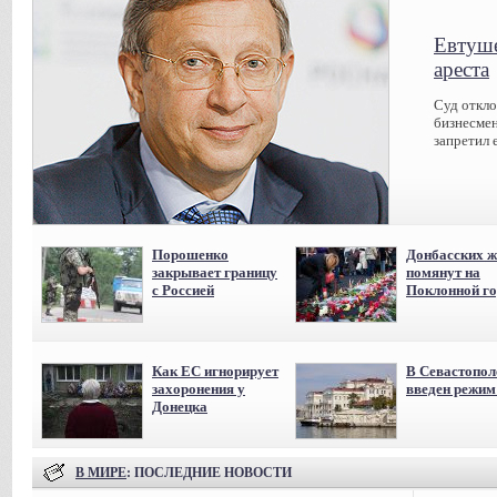
Евтуше
ареста
Суд откл
бизнесмен
запретил 
Порошенко
Донбасских ж
закрывает границу
помянут на
с Россией
Поклонной го
Как ЕС игнорирует
В Севастопол
захоронения у
введен режи
Донецка
В МИРЕ
: ПОСЛЕДНИЕ НОВОСТИ