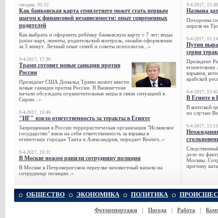
сегодня, 01:52
9-4-2017, 15:30
Как банковская карта семилетнего может стать первым
Названа да
шагом к финансовой независимости: опыт современных
Похороны сов
родителей
апреля на Тр
Как выбрать и оформить ребёнку банковскую карту с 7 лет: виды
9-4-2017, 15:14
junior-карт, лимиты, родительский контроль, онлайн-оформление
Путин выра
за 5 минут. Личный опыт семей и советы психологов...»
серии тера
9-4-2017, 17:30
Президент Р
Трамп готовит новые санкции против
египетскому 
России
взрывов, кот
арабской рес
Президент США Дональд Трамп может ввести
новые санкции против России. В Вашингтоне
9-4-2017, 13:45
начали обсуждать ограничительные меры в связи ситуацией в
В Египте в 
Сирии...»
В коптской ц
9-4-2017, 16:46
по случаю Ве
"ИГ" взяло ответственность за теракты в Египте
9-4-2017, 13:13
Запрещенная в России террористическая организация "Исламское
Неожиданны
государство" взяла на себя ответственность за взрывы в
столкновен
египетских городах Танта и Александрия, передает Reuters..»
Следственный
9-4-2017, 16:31
дело по факт
В Москве ножом ранили сотрудницу полиции
Москвы. Сотр
причину ката
В Москве в Петроверигском переулке неизвестный напали на
сотрудницу полиции..»
ОБЩЕСТВО
ЭКОНОМИКА
ПОЛИТИКА
ПРОИСШЕС
Фоторепортажи
|
Погода
|
Работа
|
Ком