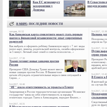
Как ЕС игнорирует
В Севастопол
захоронения у
введен режи
Донецка
В МИРЕ
: ПОСЛЕДНИЕ НОВОСТИ
сегодня, 01:52
9-4-2017, 15:30
Как банковская карта семилетнего может стать первым
Названа да
шагом к финансовой независимости: опыт современных
Похороны сов
родителей
апреля на Тр
Как выбрать и оформить ребёнку банковскую карту с 7 лет: виды
9-4-2017, 15:14
junior-карт, лимиты, родительский контроль, онлайн-оформление
Путин выра
за 5 минут. Личный опыт семей и советы психологов...»
серии тера
9-4-2017, 17:30
Президент Р
Трамп готовит новые санкции против
египетскому 
России
взрывов, кот
арабской рес
Президент США Дональд Трамп может ввести
новые санкции против России. В Вашингтоне
9-4-2017, 13:45
начали обсуждать ограничительные меры в связи ситуацией в
В Египте в 
Сирии...»
В коптской ц
9-4-2017, 16:46
по случаю Ве
"ИГ" взяло ответственность за теракты в Египте
9-4-2017, 13:13
Запрещенная в России террористическая организация "Исламское
Неожиданны
государство" взяла на себя ответственность за взрывы в
столкновен
египетских городах Танта и Александрия, передает Reuters..»
Следственный
9-4-2017, 16:31
дело по факт
В Москве ножом ранили сотрудницу полиции