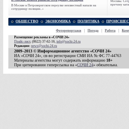
Москвы. Сотр
причину ката
В Москве в Петроверигском переулке неизвестный напали на
сотрудницу полиции..»
ОБЩЕСТВО
ЭКОНОМИКА
ПОЛИТИКА
ПРОИСШЕС
Фоторепортажи
|
Погода
|
Работа
|
Ком
Размещение рекламы в «СОЧИ 24»
Прайс-лист
, (8622) 37-62-16,
info@sochi-24.ru
Редакция:
news@sochi-24.ru
2009–2013 © Информационное агентство «СОЧИ 24»
ИА «СОЧИ 24», св-во регистрации СМИ ИА № ФС 77-44763
Материалы агентства могут содержать информацию
18+
При цитировании гиперссылка на «
СОЧИ 24
» обязательна.