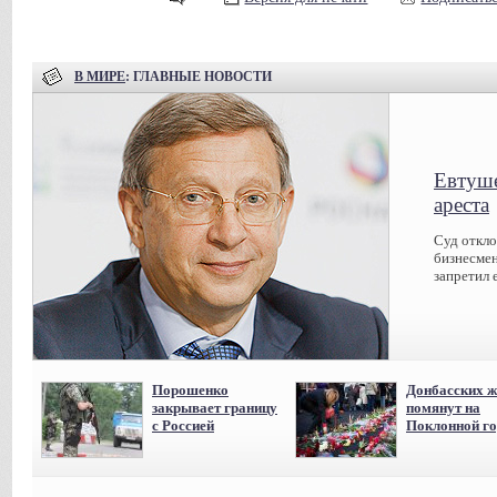
В МИРЕ
: ГЛАВНЫЕ НОВОСТИ
Евтуше
ареста
Суд откл
бизнесмен
запретил 
Порошенко
Донбасских ж
закрывает границу
помянут на
с Россией
Поклонной го