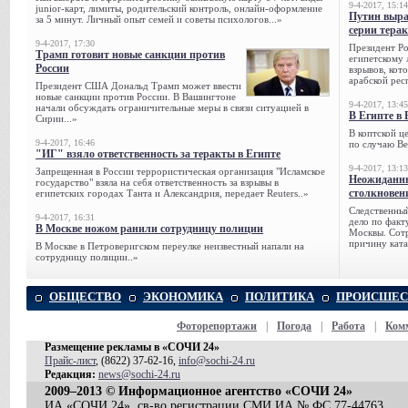
9-4-2017, 15:14
junior-карт, лимиты, родительский контроль, онлайн-оформление
Путин выра
за 5 минут. Личный опыт семей и советы психологов...»
серии тера
9-4-2017, 17:30
Президент Р
Трамп готовит новые санкции против
египетскому 
России
взрывов, кот
арабской рес
Президент США Дональд Трамп может ввести
новые санкции против России. В Вашингтоне
9-4-2017, 13:45
начали обсуждать ограничительные меры в связи ситуацией в
В Египте в 
Сирии...»
В коптской ц
9-4-2017, 16:46
по случаю Ве
"ИГ" взяло ответственность за теракты в Египте
9-4-2017, 13:13
Запрещенная в России террористическая организация "Исламское
Неожиданны
государство" взяла на себя ответственность за взрывы в
столкновен
египетских городах Танта и Александрия, передает Reuters..»
Следственный
9-4-2017, 16:31
дело по факт
В Москве ножом ранили сотрудницу полиции
Москвы. Сотр
причину ката
В Москве в Петроверигском переулке неизвестный напали на
сотрудницу полиции..»
ОБЩЕСТВО
ЭКОНОМИКА
ПОЛИТИКА
ПРОИСШЕС
Фоторепортажи
|
Погода
|
Работа
|
Ком
Размещение рекламы в «СОЧИ 24»
Прайс-лист
, (8622) 37-62-16,
info@sochi-24.ru
Редакция:
news@sochi-24.ru
2009–2013 © Информационное агентство «СОЧИ 24»
ИА «СОЧИ 24», св-во регистрации СМИ ИА № ФС 77-44763