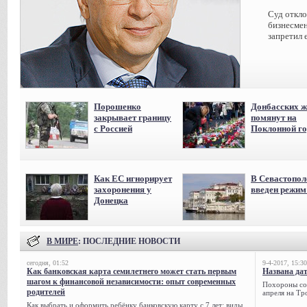
Суд откл
бизнесмен
запретил 
Порошенко
Донбасских ж
закрывает границу
помянут на
с Россией
Поклонной го
Как ЕС игнорирует
В Севастопол
захоронения у
введен режи
Донецка
В МИРЕ
: ПОСЛЕДНИЕ НОВОСТИ
сегодня, 01:52
9-4-2017, 15:30
Как банковская карта семилетнего может стать первым
Названа да
шагом к финансовой независимости: опыт современных
Похороны сов
родителей
апреля на Тр
Как выбрать и оформить ребёнку банковскую карту с 7 лет: виды