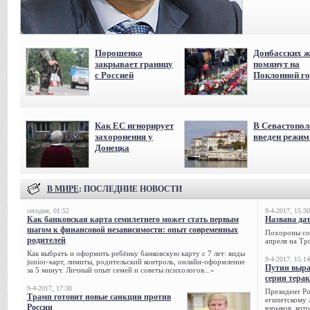
Порошенко
Донбасских ж
закрывает границу
помянут на
с Россией
Поклонной го
Как ЕС игнорирует
В Севастопол
захоронения у
введен режи
Донецка
В МИРЕ
: ПОСЛЕДНИЕ НОВОСТИ
сегодня, 01:52
9-4-2017, 15:30
Как банковская карта семилетнего может стать первым
Названа да
шагом к финансовой независимости: опыт современных
Похороны сов
родителей
апреля на Тр
Как выбрать и оформить ребёнку банковскую карту с 7 лет: виды
9-4-2017, 15:14
junior-карт, лимиты, родительский контроль, онлайн-оформление
Путин выра
за 5 минут. Личный опыт семей и советы психологов...»
серии тера
9-4-2017, 17:30
Президент Р
Трамп готовит новые санкции против
египетскому 
России
взрывов, кот