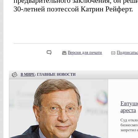
предварительного заключения, он решил
30-летней поэтессой Катрин Рейферт.
Версия для печати
Подписатьс
В МИРЕ
: ГЛАВНЫЕ НОВОСТИ
Евтуше
ареста
Суд откл
бизнесмен
запретил 