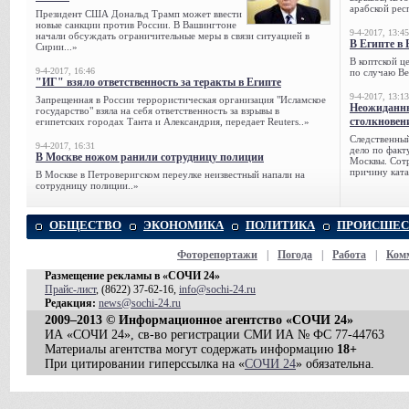
арабской рес
Президент США Дональд Трамп может ввести
новые санкции против России. В Вашингтоне
9-4-2017, 13:45
начали обсуждать ограничительные меры в связи ситуацией в
В Египте в 
Сирии...»
В коптской ц
9-4-2017, 16:46
по случаю Ве
"ИГ" взяло ответственность за теракты в Египте
9-4-2017, 13:13
Запрещенная в России террористическая организация "Исламское
Неожиданны
государство" взяла на себя ответственность за взрывы в
столкновен
египетских городах Танта и Александрия, передает Reuters..»
Следственный
9-4-2017, 16:31
дело по факт
В Москве ножом ранили сотрудницу полиции
Москвы. Сотр
причину ката
В Москве в Петроверигском переулке неизвестный напали на
сотрудницу полиции..»
ОБЩЕСТВО
ЭКОНОМИКА
ПОЛИТИКА
ПРОИСШЕС
Фоторепортажи
|
Погода
|
Работа
|
Ком
Размещение рекламы в «СОЧИ 24»
Прайс-лист
, (8622) 37-62-16,
info@sochi-24.ru
Редакция:
news@sochi-24.ru
2009–2013 © Информационное агентство «СОЧИ 24»
ИА «СОЧИ 24», св-во регистрации СМИ ИА № ФС 77-44763
Материалы агентства могут содержать информацию
18+
При цитировании гиперссылка на «
СОЧИ 24
» обязательна.