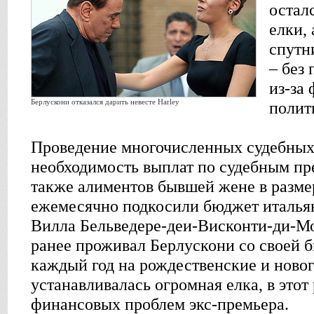
остал
елки,
спутн
– без
из-за
Берлускони отказался дарить невесте Harley
полит
Проведение многочисленных судебных
необходимость выплат по судебным пр
также алиментов бывшей жене в разме
ежемесячно подкосили бюджет италья
Вилла Бельведере-деи-Висконти-ди-Мо
ранее проживал Берлускони со своей б
каждый год на рождественские и ново
устанавливалась огромная елка, в этот 
финансовых проблем экс-премьера.