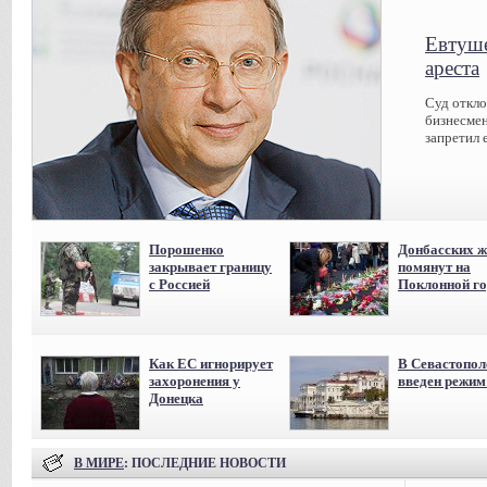
Евтуше
ареста
Суд откл
бизнесмен
запретил 
Порошенко
Донбасских ж
закрывает границу
помянут на
с Россией
Поклонной го
Как ЕС игнорирует
В Севастопол
захоронения у
введен режи
Донецка
В МИРЕ
: ПОСЛЕДНИЕ НОВОСТИ