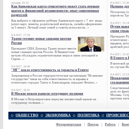
сегодня, 01:52
9-4-2017, 15:30
Как банковская карта семилетнего может стать первым
Названа да
шагом к финансовой независимости: опыт современных
Похороны сов
родителей
апреля на Тр
Как выбрать и оформить ребёнку банковскую карту с 7 лет: виды
9-4-2017, 15:14
junior-карт, лимиты, родительский контроль, онлайн-оформление
Путин выра
за 5 минут. Личный опыт семей и советы психологов...»
серии тера
9-4-2017, 17:30
Президент Р
Трамп готовит новые санкции против
египетскому 
России
взрывов, кот
арабской рес
Президент США Дональд Трамп может ввести
новые санкции против России. В Вашингтоне
9-4-2017, 13:45
начали обсуждать ограничительные меры в связи ситуацией в
В Египте в 
Сирии...»
В коптской ц
9-4-2017, 16:46
по случаю Ве
"ИГ" взяло ответственность за теракты в Египте
9-4-2017, 13:13
Запрещенная в России террористическая организация "Исламское
Неожиданны
государство" взяла на себя ответственность за взрывы в
столкновен
египетских городах Танта и Александрия, передает Reuters..»
Следственный
9-4-2017, 16:31
дело по факт
В Москве ножом ранили сотрудницу полиции
Москвы. Сотр
причину ката
В Москве в Петроверигском переулке неизвестный напали на
сотрудницу полиции..»
ОБЩЕСТВО
ЭКОНОМИКА
ПОЛИТИКА
ПРОИСШЕС
Фоторепортажи
|
Погода
|
Работа
|
Ком