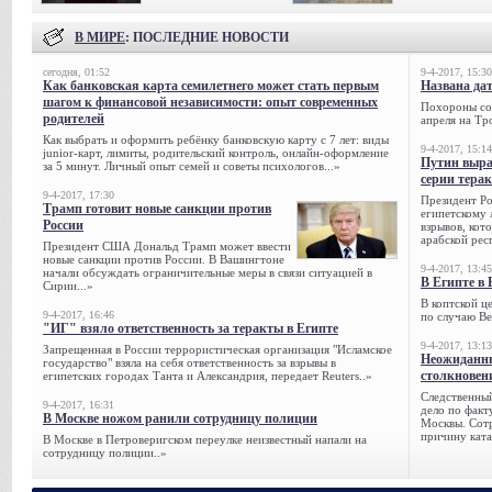
В МИРЕ
: ПОСЛЕДНИЕ НОВОСТИ
сегодня, 01:52
9-4-2017, 15:30
Как банковская карта семилетнего может стать первым
Названа да
шагом к финансовой независимости: опыт современных
Похороны сов
родителей
апреля на Тр
Как выбрать и оформить ребёнку банковскую карту с 7 лет: виды
9-4-2017, 15:14
junior-карт, лимиты, родительский контроль, онлайн-оформление
Путин выра
за 5 минут. Личный опыт семей и советы психологов...»
серии тера
9-4-2017, 17:30
Президент Р
Трамп готовит новые санкции против
египетскому 
России
взрывов, кот
арабской рес
Президент США Дональд Трамп может ввести
новые санкции против России. В Вашингтоне
9-4-2017, 13:45
начали обсуждать ограничительные меры в связи ситуацией в
В Египте в 
Сирии...»
В коптской ц
9-4-2017, 16:46
по случаю Ве
"ИГ" взяло ответственность за теракты в Египте
9-4-2017, 13:13
Запрещенная в России террористическая организация "Исламское
Неожиданны
государство" взяла на себя ответственность за взрывы в
столкновен
египетских городах Танта и Александрия, передает Reuters..»
Следственный
9-4-2017, 16:31
дело по факт
В Москве ножом ранили сотрудницу полиции
Москвы. Сотр
причину ката
В Москве в Петроверигском переулке неизвестный напали на
сотрудницу полиции..»