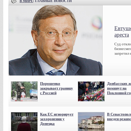
В МИРЕ
: ГЛАВНЫЕ НОВОСТИ
Евтуше
ареста
Суд откл
бизнесмен
запретил 
Порошенко
Донбасских ж
закрывает границу
помянут на
с Россией
Поклонной го
Как ЕС игнорирует
В Севастопол
захоронения у
введен режи
Донецка