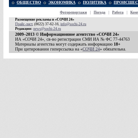
ОБЩЕСТВО
ЭКОНОМИКА
ПОЛИТИКА
ПРОИСШЕС
Фоторепортажи
|
Погода
|
Работа
|
Ком
Размещение рекламы в «СОЧИ 24»
Прайс-лист
, (8622) 37-62-16,
info@sochi-24.ru
Редакция:
news@sochi-24.ru
2009–2013 © Информационное агентство «СОЧИ 24»
ИА «СОЧИ 24», св-во регистрации СМИ ИА № ФС 77-44763
Материалы агентства могут содержать информацию
18+
При цитировании гиперссылка на «
СОЧИ 24
» обязательна.