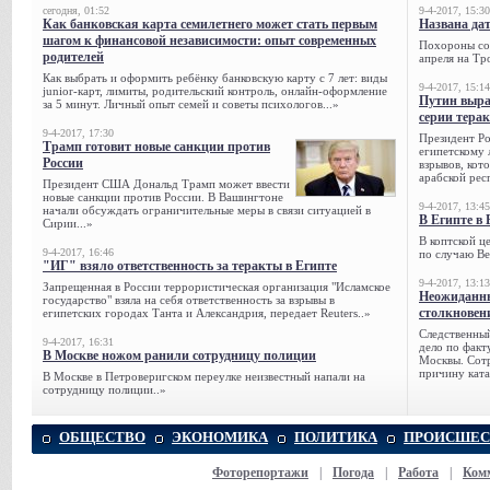
сегодня, 01:52
9-4-2017, 15:30
Как банковская карта семилетнего может стать первым
Названа да
шагом к финансовой независимости: опыт современных
Похороны сов
родителей
апреля на Тр
Как выбрать и оформить ребёнку банковскую карту с 7 лет: виды
9-4-2017, 15:14
junior-карт, лимиты, родительский контроль, онлайн-оформление
Путин выра
за 5 минут. Личный опыт семей и советы психологов...»
серии тера
9-4-2017, 17:30
Президент Р
Трамп готовит новые санкции против
египетскому 
России
взрывов, кот
арабской рес
Президент США Дональд Трамп может ввести
новые санкции против России. В Вашингтоне
9-4-2017, 13:45
начали обсуждать ограничительные меры в связи ситуацией в
В Египте в 
Сирии...»
В коптской ц
9-4-2017, 16:46
по случаю Ве
"ИГ" взяло ответственность за теракты в Египте
9-4-2017, 13:13
Запрещенная в России террористическая организация "Исламское
Неожиданны
государство" взяла на себя ответственность за взрывы в
столкновен
египетских городах Танта и Александрия, передает Reuters..»
Следственный
9-4-2017, 16:31
дело по факт
В Москве ножом ранили сотрудницу полиции
Москвы. Сотр
причину ката
В Москве в Петроверигском переулке неизвестный напали на
сотрудницу полиции..»
ОБЩЕСТВО
ЭКОНОМИКА
ПОЛИТИКА
ПРОИСШЕС
Фоторепортажи
|
Погода
|
Работа
|
Ком