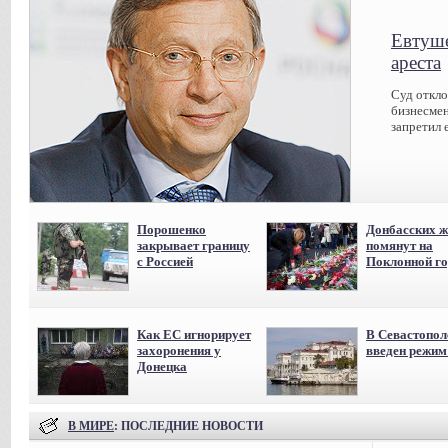
Евтуше
ареста
Суд откл
бизнесмен
запретил 
Порошенко
Донбасских ж
закрывает границу
помянут на
с Россией
Поклонной го
Как ЕС игнорирует
В Севастопол
захоронения у
введен режи
Донецка
В МИРЕ
: ПОСЛЕДНИЕ НОВОСТИ