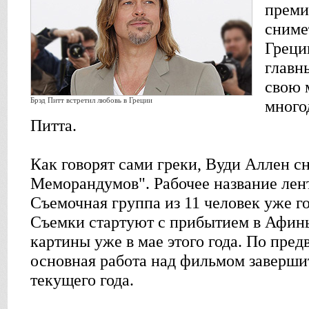
преми
сниме
Греци
главн
свою 
Брэд Питт встретил любовь в Греции
много
Питта.
Как говорят сами греки, Вуди Аллен с
Меморандумов". Рабочее название ле
Съемочная группа из 11 человек уже го
Съемки стартуют с прибытием в Афин
картины уже в мае этого года. По пре
основная работа над фильмом заверши
текущего года.