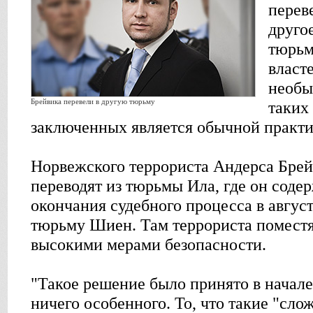
перев
друго
тюрьм
власте
необы
Брейвика перевели в другую тюрьму
таких
заключенных является обычной практик
Норвежского террориста Андерса Бре
переводят из тюрьмы Ила, где он соде
окончания судебного процесса в август
тюрьму Шиен. Там террориста поместя
высокими мерами безопасности.
"Такое решение было принято в начале
ничего особенного. То, что такие "сл