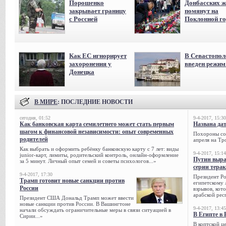
Порошенко
Донбасских ж
закрывает границу
помянут на
с Россией
Поклонной го
Как ЕС игнорирует
В Севастопол
захоронения у
введен режи
Донецка
В МИРЕ
: ПОСЛЕДНИЕ НОВОСТИ
сегодня, 01:52
9-4-2017, 15:30
Как банковская карта семилетнего может стать первым
Названа да
шагом к финансовой независимости: опыт современных
Похороны сов
родителей
апреля на Тр
Как выбрать и оформить ребёнку банковскую карту с 7 лет: виды
9-4-2017, 15:14
junior-карт, лимиты, родительский контроль, онлайн-оформление
Путин выра
за 5 минут. Личный опыт семей и советы психологов...»
серии тера
9-4-2017, 17:30
Президент Р
Трамп готовит новые санкции против
египетскому 
России
взрывов, кот
арабской рес
Президент США Дональд Трамп может ввести
новые санкции против России. В Вашингтоне
9-4-2017, 13:45
начали обсуждать ограничительные меры в связи ситуацией в
В Египте в 
Сирии...»
В коптской ц