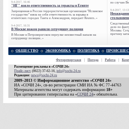
9-4-2017, 16:46
по случаю Ве
"ИГ" взяло ответственность за теракты в Египте
9-4-2017, 13:13
Запрещенная в России террористическая организация "Исламское
Неожиданны
государство" взяла на себя ответственность за взрывы в
столкновен
египетских городах Танта и Александрия, передает Reuters..»
Следственный
9-4-2017, 16:31
дело по факт
В Москве ножом ранили сотрудницу полиции
Москвы. Сотр
причину ката
В Москве в Петроверигском переулке неизвестный напали на
сотрудницу полиции..»
ОБЩЕСТВО
ЭКОНОМИКА
ПОЛИТИКА
ПРОИСШЕС
Фоторепортажи
|
Погода
|
Работа
|
Ком
Размещение рекламы в «СОЧИ 24»
Прайс-лист
, (8622) 37-62-16,
info@sochi-24.ru
Редакция:
news@sochi-24.ru
2009–2013 © Информационное агентство «СОЧИ 24»
ИА «СОЧИ 24», св-во регистрации СМИ ИА № ФС 77-44763
Материалы агентства могут содержать информацию
18+
При цитировании гиперссылка на «
СОЧИ 24
» обязательна.