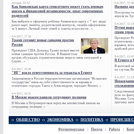
сегодня, 01:52
9-4-2017, 15:30
Как банковская карта семилетнего может стать первым
Названа да
шагом к финансовой независимости: опыт современных
Похороны сов
родителей
апреля на Тр
Как выбрать и оформить ребёнку банковскую карту с 7 лет: виды
9-4-2017, 15:14
junior-карт, лимиты, родительский контроль, онлайн-оформление
Путин выра
за 5 минут. Личный опыт семей и советы психологов...»
серии тера
9-4-2017, 17:30
Президент Р
Трамп готовит новые санкции против
египетскому 
России
взрывов, кот
арабской рес
Президент США Дональд Трамп может ввести
новые санкции против России. В Вашингтоне
9-4-2017, 13:45
начали обсуждать ограничительные меры в связи ситуацией в
В Египте в 
Сирии...»
В коптской ц
9-4-2017, 16:46
по случаю Ве
"ИГ" взяло ответственность за теракты в Египте
9-4-2017, 13:13
Запрещенная в России террористическая организация "Исламское
Неожиданны
государство" взяла на себя ответственность за взрывы в
столкновен
египетских городах Танта и Александрия, передает Reuters..»
Следственный
9-4-2017, 16:31
дело по факт
В Москве ножом ранили сотрудницу полиции
Москвы. Сотр
причину ката
В Москве в Петроверигском переулке неизвестный напали на
сотрудницу полиции..»
ОБЩЕСТВО
ЭКОНОМИКА
ПОЛИТИКА
ПРОИСШЕС
Фоторепортажи
|
Погода
|
Работа
|
Ком