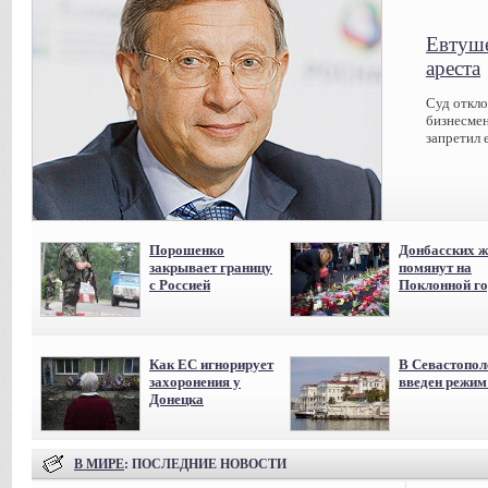
Евтуше
ареста
Суд откл
бизнесмен
запретил 
Порошенко
Донбасских ж
закрывает границу
помянут на
с Россией
Поклонной го
Как ЕС игнорирует
В Севастопол
захоронения у
введен режи
Донецка
В МИРЕ
: ПОСЛЕДНИЕ НОВОСТИ