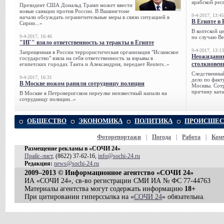
арабской рес
Президент США Дональд Трамп может ввести
новые санкции против России. В Вашингтоне
9-4-2017, 13:45
начали обсуждать ограничительные меры в связи ситуацией в
В Египте в 
Сирии...»
В коптской ц
9-4-2017, 16:46
по случаю Ве
"ИГ" взяло ответственность за теракты в Египте
9-4-2017, 13:13
Запрещенная в России террористическая организация "Исламское
Неожиданны
государство" взяла на себя ответственность за взрывы в
столкновен
египетских городах Танта и Александрия, передает Reuters..»
Следственный
9-4-2017, 16:31
дело по факт
В Москве ножом ранили сотрудницу полиции
Москвы. Сотр
причину ката
В Москве в Петроверигском переулке неизвестный напали на
сотрудницу полиции..»
ОБЩЕСТВО
ЭКОНОМИКА
ПОЛИТИКА
ПРОИСШЕС
Фоторепортажи
|
Погода
|
Работа
|
Ком
Размещение рекламы в «СОЧИ 24»
Прайс-лист
, (8622) 37-62-16,
info@sochi-24.ru
Редакция:
news@sochi-24.ru
2009–2013 © Информационное агентство «СОЧИ 24»
ИА «СОЧИ 24», св-во регистрации СМИ ИА № ФС 77-44763
Материалы агентства могут содержать информацию
18+
При цитировании гиперссылка на «
СОЧИ 24
» обязательна.