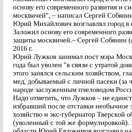
основу его современного развития и 
москвичей", – написал Сергей Собянин 
Юрий Михайлович возглавлял город в 
Заложил основу его современного раз
защиты москвичей.– Сергей Собянин (
2016 г.
Юрий Лужков занимал пост мэра Москв
года был уволен "в связи с утратой до
этого занялся сельским хозяйством, гл
мед, добываемый с личной пасеки (за 
народе заслуженным пчеловодом Росси
Надо отметить, что Лужков – не единс
избравший после отставки необычное з
хозяйство и экс-губернатор Тверской 
(уволенный с той же формулировкой)
области Юрий Евдокимов возглавил ча