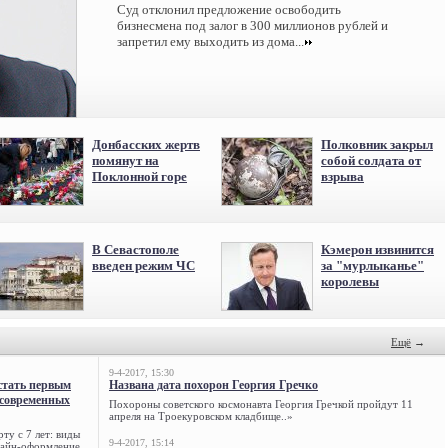
Суд отклонил предложение освободить
бизнесмена под залог в 300 миллионов рублей и
запретил ему выходить из дома...
Донбасских жертв
Полковник закрыл
помянут на
собой солдата от
Поклонной горе
взрыва
В Севастополе
Кэмерон извинится
введен режим ЧС
за "мурлыканье"
королевы
Ещё
→
9-4-2017, 15:30
стать первым
Названа дата похорон Георгия Гречко
 современных
Похороны советского космонавта Георгия Гречкой пройдут 11
апреля на Троекуровском кладбище..»
ту с 7 лет: виды
9-4-2017, 15:14
нлайн-оформление