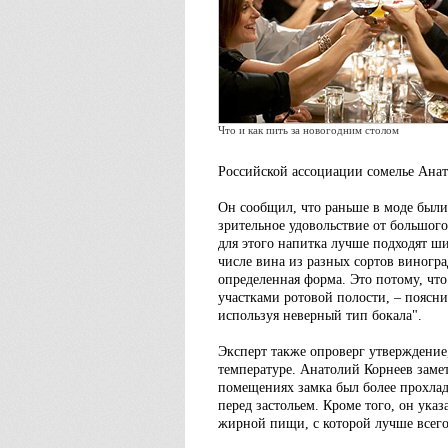
Что и как пить за новогодним столом
Российской ассоциации сомелье Анат
Он сообщил, что раньше в моде были
зрительное удовольствие от большого
для этого напитка лучше подходят ш
числе вина из разных сортов виногра
определенная форма. Это потому, чт
участками ротовой полости, – поясни
используя неверный тип бокала".
Эксперт также опроверг утверждение
температуре. Анатолий Корнеев замет
помещениях замка был более прохлад
перед застольем. Кроме того, он указ
жирной пищи, с которой лучше всего