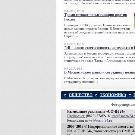
за 5 минут. Личный опыт семей и советы психол
9-4-2017, 17:30
Трамп готовит новые санкции против
России
Президент США Дональд Трамп может ввести
новые санкции против России. В Вашингтоне
начали обсуждать ограничительные меры в связ
Сирии...»
9-4-2017, 16:46
"ИГ" взяло ответственность за теракты в 
Запрещенная в России террористическая органи
государство" взяла на себя ответственность за в
египетских городах Танта и Александрия, переда
9-4-2017, 16:31
В Москве ножом ранили сотрудницу поли
В Москве в Петроверигском переулке неизвестн
сотрудницу полиции..»
ОБЩЕСТВО
ЭКОНОМИКА
Фоторепорта
Размещение рекламы в «СОЧИ 24»
Прайс-лист
, (8622) 37-62-16,
info@sochi-24.
Редакция:
news@sochi-24.ru
2009–2013 © Информационное агентство
ИА «СОЧИ 24», св-во регистрации СМИ И