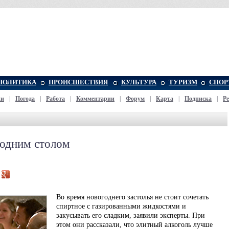
ПОЛИТИКА
ПРОИСШЕСТВИЯ
КУЛЬТУРА
ТУРИЗМ
СПОР
жи
|
Погода
|
Работа
|
Комментарии
|
Форум
|
Карта
|
Подписка
|
Р
огодним столом
Во время новогоднего застолья не стоит сочетать
спиртное с газированными жидкостями и
закусывать его сладким, заявили эксперты. При
этом они рассказали, что элитный алкоголь лучше