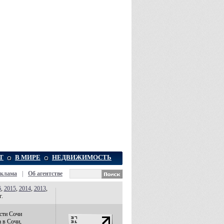
Т
В МИРЕ
НЕДВИЖИМОСТЬ
еклама
|
Об агентстве
6
,
2015
,
2014
,
2013
,
г.
сти Сочи
а в Сочи,