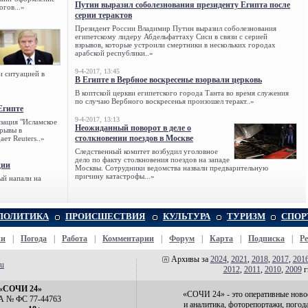
Путин выразил соболезнования президенту Египта после
огов...»
серии терактов
Президент России Владимир Путин выразил соболезнования
египетскому лидеру Абдельфаттаху Сиси в связи с серией
взрывов, которые устроили смертники в нескольких городах
арабской республики..»
9-4-2017, 13:45
и ситуацией в
В Египте в Вербное воскресенье взорвали церковь
В коптской церкви египетского города Танта во время служения
по случаю Вербного воскресенья произошел теракт..»
Египте
9-4-2017, 13:13
зация "Исламское
Неожиданный поворот в деле о
зрывы в
столкновении поездов в Москве
ет Reuters..»
Следственный комитет возбудил уголовное
дело по факту столкновения поездов на западе
ции
Москвы. Сотрудники ведомства назвали предварительную
причину катастрофы...»
ый напали на
ПОЛИТИКА
ПРОИСШЕСТВИЯ
КУЛЬТУРА
ТУРИЗМ
СПОР
жи
|
Погода
|
Работа
|
Комментарии
|
Форум
|
Карта
|
Подписка
|
Р
Архивы за
2024
,
2021
,
2018
,
2017
,
201
ru
2012
,
2011
,
2010
,
2009
г
 «СОЧИ 24»
«СОЧИ 24» - это оперативные ново
А № ФС 77-44763
и аналитика, фоторепортажи, погод