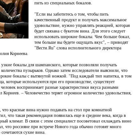
пить из специальных бокалов.
"Если вы заботитесь о том, чтобы пить
качественный продукт и получать максимальное
удовольствие, нужно управлять реакцией, которая
будет связана с букетом вина. Для этого следует
использовать широкие бокалы. Чем больше бокал,
тем больше вы будете ощущать вкус", – приводят
"Вести.Ru" слова исполнительного директора
олия Корнеева.
 узкие бокалы для шампанского, которые позволяли получать
 количества пузырьков. Однако затем исследователи выяснили, что
ирокие бокалы с вытянутой ножкой. "Под каждый тип напитка, в том
да, которые используются при его производстве, существует
о человек воспринимает разные характеристики вкуса разными
л Корнеев. – Человечество теряет огромное количество удовольствия,
, что красные вина нужно подавать на стол при комнатной
ил, что такая рекомендация появилась еще в средние века, когда в
ный климат. В связи с этим специалист посоветовал охлаждать вино
ал, что россияне при встрече Нового года обычно готовят много
 сочетаются сухие вина.