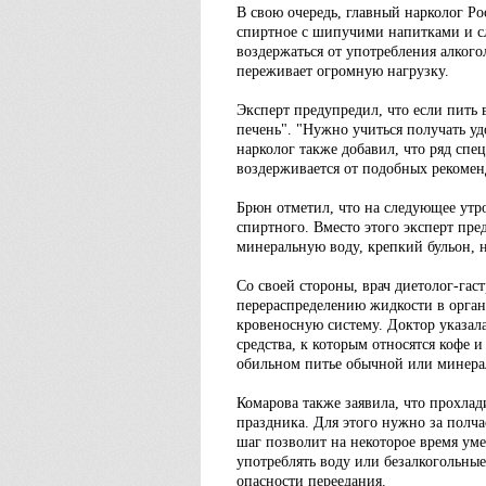
В свою очередь, главный нарколог Р
спиртное с шипучими напитками и с
воздержаться от употребления алкого
переживает огромную нагрузку.
Эксперт предупредил, что если пить 
печень". "Нужно учиться получать у
нарколог также добавил, что ряд спец
воздерживается от подобных рекомен
Брюн отметил, что на следующее утр
спиртного. Вместо этого эксперт пр
минеральную воду, крепкий бульон, 
Со своей стороны, врач диетолог-гас
перераспределению жидкости в органи
кровеносную систему. Доктор указала
средства, к которым относятся кофе и
обильном питье обычной или минера
Комарова также заявила, что прохла
праздника. Для этого нужно за полча
шаг позволит на некоторое время ум
употреблять воду или безалкогольны
опасности переедания.