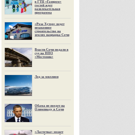
в ГТЦ «Газпром»
гостей ждет
развлекательная
программа
«Роза Хутор» ведет
незаконное
строительство на
землях нацпарка Сочи
Власти Сочи подали в
суд на НПО
«Мостовик»
Лед за миллион
Обама не поедет на
Олимпиаду в Сочи
«Ласточка» может