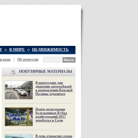
Т
В МИРЕ
НЕДВИЖИМОСТЬ
еклама
|
Об агентстве
ПОПУЛЯРНЫЕ МАТЕРИАЛЫ
В новогодние дни
движение автомобилей
в направлении Красной
Поляны ограничат
Центр регистрации
болельщиков Кубка
конфедераций 2017
заработал в Сочи
В день открытия сезона