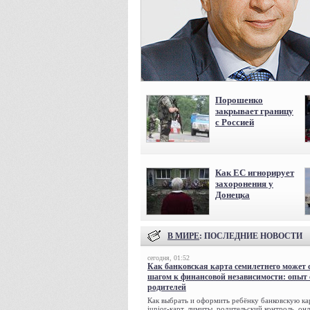
Порошенко
закрывает границу
с Россией
Как ЕС игнорирует
захоронения у
Донецка
В МИРЕ
: ПОСЛЕДНИЕ НОВОСТИ
сегодня, 01:52
Как банковская карта семилетнего может 
шагом к финансовой независимости: опыт
родителей
Как выбрать и оформить ребёнку банковскую кар
junior-карт, лимиты, родительский контроль, о