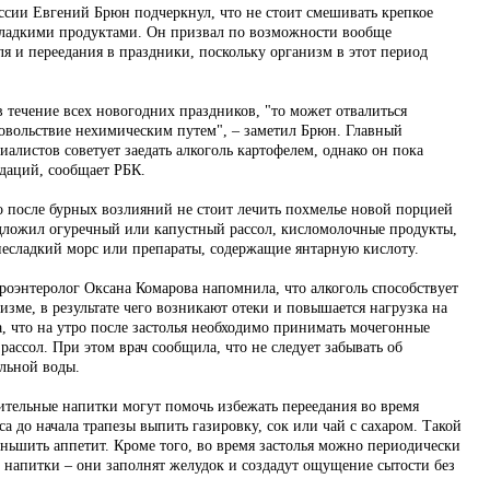
оссии Евгений Брюн подчеркнул, что не стоит смешивать крепкое
ладкими продуктами. Он призвал по возможности вообще
ля и переедания в праздники, поскольку организм в этот период
в течение всех новогодних праздников, "то может отвалиться
довольствие нехимическим путем", – заметил Брюн. Главный
иалистов советует заедать алкоголь картофелем, однако он пока
даций, сообщает РБК.
о после бурных возлияний не стоит лечить похмелье новой порцией
едложил огуречный или капустный рассол, кисломолочные продукты,
несладкий морс или препараты, содержащие янтарную кислоту.
троэнтеролог Оксана Комарова напомнила, что алкоголь способствует
зме, в результате чего возникают отеки и повышается нагрузка на
, что на утро после застолья необходимо принимать мочегонные
 рассол. При этом врач сообщила, что не следует забывать об
льной воды.
дительные напитки могут помочь избежать переедания во время
са до начала трапезы выпить газировку, сок или чай с сахаром. Такой
еньшить аппетит. Кроме того, во время застолья можно периодически
е напитки – они заполнят желудок и создадут ощущение сытости без