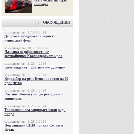
стать бесплатной для
сочинцев
ОБСУЖДЕНИЯ
комментариев - 1, 16-6-2014
Депутаты предложили вернуть
имперский флаг
комментариев - 10, 28-4-2014
Названы недобросовестные
застройщики Краснодарского края
комментариев - 1, 28-4-2014
Киев выдвинул ультиматум Донецку
комментариев - 2, 13-4-2014
Водозабор на реке Бешенка готов на 70
процентов
комментариев - 1, 29-3-2014
Рейтинг Обамы упал до рекордного
минимума
комментариев - 1, 29-3-2014
Толоконникова защищает зеков ради
пиара
комментариев - 1, 29-3-2014
Под санкции США попали Сечин и
Козак