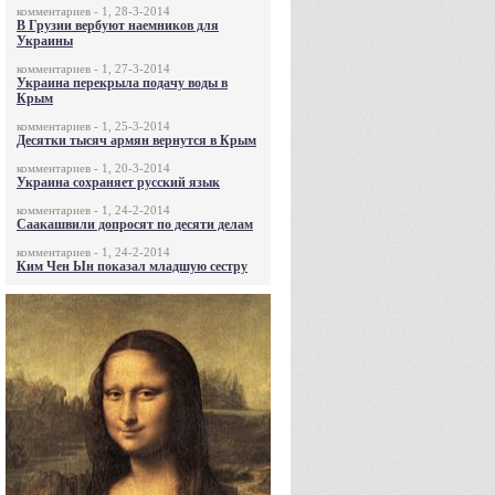
комментариев - 1, 28-3-2014
В Грузии вербуют наемников для
Украины
комментариев - 1, 27-3-2014
Украина перекрыла подачу воды в
Крым
комментариев - 1, 25-3-2014
Десятки тысяч армян вернутся в Крым
комментариев - 1, 20-3-2014
Украина сохраняет русский язык
комментариев - 1, 24-2-2014
Саакашвили допросят по десяти делам
комментариев - 1, 24-2-2014
Ким Чен Ын показал младшую сестру