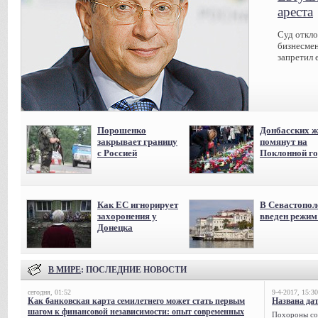
ареста
Суд откл
бизнесмен
запретил 
Порошенко
Донбасских ж
закрывает границу
помянут на
с Россией
Поклонной го
Как ЕС игнорирует
В Севастопол
захоронения у
введен режи
Донецка
В МИРЕ
: ПОСЛЕДНИЕ НОВОСТИ
сегодня, 01:52
9-4-2017, 15:30
Как банковская карта семилетнего может стать первым
Названа да
шагом к финансовой независимости: опыт современных
Похороны сов