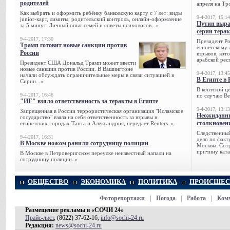
родителей
апреля на Тр
Как выбрать и оформить ребёнку банковскую карту с 7 лет: виды
9-4-2017, 15:14
junior-карт, лимиты, родительский контроль, онлайн-оформление
Путин выра
за 5 минут. Личный опыт семей и советы психологов...»
серии тера
9-4-2017, 17:30
Президент Р
Трамп готовит новые санкции против
египетскому 
России
взрывов, кот
арабской рес
Президент США Дональд Трамп может ввести
новые санкции против России. В Вашингтоне
9-4-2017, 13:45
начали обсуждать ограничительные меры в связи ситуацией в
В Египте в 
Сирии...»
В коптской ц
9-4-2017, 16:46
по случаю Ве
"ИГ" взяло ответственность за теракты в Египте
9-4-2017, 13:13
Запрещенная в России террористическая организация "Исламское
Неожиданны
государство" взяла на себя ответственность за взрывы в
столкновен
египетских городах Танта и Александрия, передает Reuters..»
Следственный
9-4-2017, 16:31
дело по факт
В Москве ножом ранили сотрудницу полиции
Москвы. Сотр
причину ката
В Москве в Петроверигском переулке неизвестный напали на
сотрудницу полиции..»
ОБЩЕСТВО
ЭКОНОМИКА
ПОЛИТИКА
ПРОИСШЕС
Фоторепортажи
|
Погода
|
Работа
|
Ком
Размещение рекламы в «СОЧИ 24»
Прайс-лист
, (8622) 37-62-16,
info@sochi-24.ru
Редакция:
news@sochi-24.ru