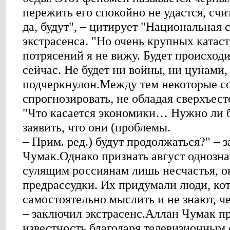
пережить его спокойно не удастся, сч
да, будут", – цитирует "Национальная
экстрасенса. "Но очень крупных катас
потрясений я не вижу. Будет происходи
сейчас. Не будет ни войны, ни цунами,
подчеркнулон.Между тем некоторые с
спрогнозировать, не обладая сверхъес
"Что касается экономики… Нужно ли б
заявить, что они (проблемы.
– Прим. ред.) будут продолжаться?" – 
Чумак.Однако признать август однозн
сулящим россиянам лишь несчастья, он
предрассудки. Их придумали люди, ко
самостоятельно мыслить и не знают, че
– заключил экстрасенс.Аллан Чумак п
известность благодаря телевизионным 