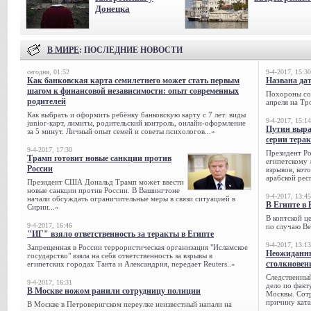
Донецка
В МИРЕ
: ПОСЛЕДНИЕ НОВОСТИ
сегодня, 01:52
9-4-2017, 15:30
Как банковская карта семилетнего может стать первым
Названа да
шагом к финансовой независимости: опыт современных
Похороны сов
родителей
апреля на Тр
Как выбрать и оформить ребёнку банковскую карту с 7 лет: виды
9-4-2017, 15:14
junior-карт, лимиты, родительский контроль, онлайн-оформление
Путин выра
за 5 минут. Личный опыт семей и советы психологов...»
серии тера
9-4-2017, 17:30
Президент Р
Трамп готовит новые санкции против
египетскому 
России
взрывов, кот
арабской рес
Президент США Дональд Трамп может ввести
новые санкции против России. В Вашингтоне
9-4-2017, 13:45
начали обсуждать ограничительные меры в связи ситуацией в
В Египте в 
Сирии...»
В коптской ц
9-4-2017, 16:46
по случаю Ве
"ИГ" взяло ответственность за теракты в Египте
9-4-2017, 13:13
Запрещенная в России террористическая организация "Исламское
Неожиданны
государство" взяла на себя ответственность за взрывы в
столкновен
египетских городах Танта и Александрия, передает Reuters..»
Следственный
9-4-2017, 16:31
дело по факт
В Москве ножом ранили сотрудницу полиции
Москвы. Сотр
причину ката
В Москве в Петроверигском переулке неизвестный напали на