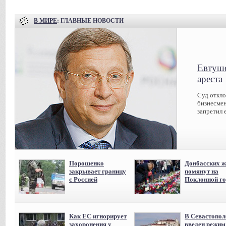
В МИРЕ
: ГЛАВНЫЕ НОВОСТИ
Евтуше
ареста
Суд откл
бизнесмен
запретил 
Порошенко
Донбасских ж
закрывает границу
помянут на
с Россией
Поклонной го
Как ЕС игнорирует
В Севастопол
захоронения у
введен режи