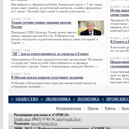
Как выбрать и оформить ребёнку банковскую карту с 7 лет: виды
9-4-2017, 15:14
junior-карт, лимиты, родительский контроль, онлайн-оформление
Путин выра
за 5 минут. Личный опыт семей и советы психологов...»
серии тера
9-4-2017, 17:30
Президент Р
Трамп готовит новые санкции против
египетскому 
России
взрывов, кот
арабской рес
Президент США Дональд Трамп может ввести
новые санкции против России. В Вашингтоне
9-4-2017, 13:45
начали обсуждать ограничительные меры в связи ситуацией в
В Египте в 
Сирии...»
В коптской ц
9-4-2017, 16:46
по случаю Ве
"ИГ" взяло ответственность за теракты в Египте
9-4-2017, 13:13
Запрещенная в России террористическая организация "Исламское
Неожиданны
государство" взяла на себя ответственность за взрывы в
столкновен
египетских городах Танта и Александрия, передает Reuters..»
Следственный
9-4-2017, 16:31
дело по факт
В Москве ножом ранили сотрудницу полиции
Москвы. Сотр
причину ката
В Москве в Петроверигском переулке неизвестный напали на
сотрудницу полиции..»
ОБЩЕСТВО
ЭКОНОМИКА
ПОЛИТИКА
ПРОИСШЕС
Фоторепортажи
|
Погода
|
Работа
|
Ком
Размещение рекламы в «СОЧИ 24»
Прайс-лист
, (8622) 37-62-16,
info@sochi-24.ru
Редакция:
news@sochi-24.ru
2009–2013 © Информационное агентство «СОЧИ 24»