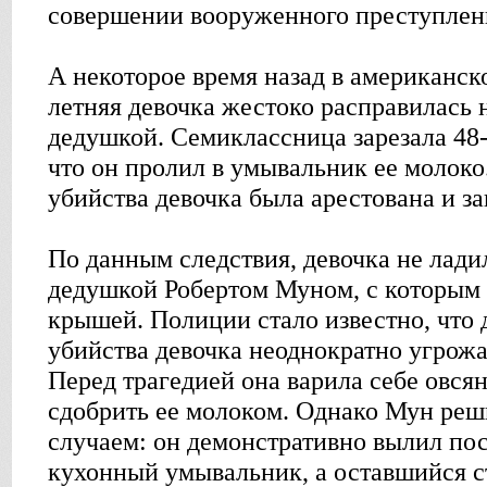
совершении вооруженного преступлени
А некоторое время назад в американск
летняя девочка жестоко расправилась
дедушкой. Семиклассница зарезала 48-
что он пролил в умывальник ее молоко
убийства девочка была арестована и з
По данным следствия, девочка не лад
дедушкой Робертом Муном, с которым
крышей. Полиции стало известно, что 
убийства девочка неоднократно угрожа
Перед трагедией она варила себе овся
сдобрить ее молоком. Однако Мун реш
случаем: он демонстративно вылил по
кухонный умывальник, а оставшийся с