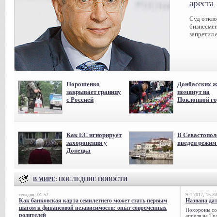
ареста
Суд откл
бизнесмен
запретил 
Порошенко
Донбасских ж
закрывает границу
помянут на
с Россией
Поклонной го
Как ЕС игнорирует
В Севастопол
захоронения у
введен режи
Донецка
В МИРЕ
: ПОСЛЕДНИЕ НОВОСТИ
сегодня, 01:52
9-4-2017, 15:30
Как банковская карта семилетнего может стать первым
Названа да
шагом к финансовой независимости: опыт современных
Похороны сов
родителей
апреля на Тр