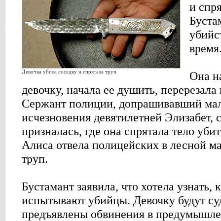
и спр
Буста
убийс
время
Девочка убила соседку и спрятала труп
Она н
девочку, начала ее душить, перерезала
Сержант полиции, допрашивавший ма
исчезновения девятилетней Элизабет, с
призналась, где она спрятала тело уби
Алиса отвела полицейских в лесной ма
труп.
Бустамант заявила, что хотела узнать, 
испытывают убийцы. Девочку будут су
предъявлены обвинения в предумышле