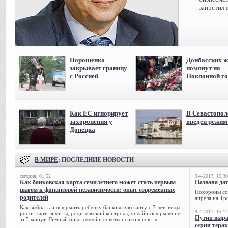
запретил 
Порошенко
Донбасских ж
закрывает границу
помянут на
с Россией
Поклонной го
Как ЕС игнорирует
В Севастопол
захоронения у
введен режи
Донецка
В МИРЕ
: ПОСЛЕДНИЕ НОВОСТИ
сегодня, 01:52
9-4-2017, 15:30
Как банковская карта семилетнего может стать первым
Названа да
шагом к финансовой независимости: опыт современных
Похороны сов
родителей
апреля на Тр
Как выбрать и оформить ребёнку банковскую карту с 7 лет: виды
9-4-2017, 15:14
junior-карт, лимиты, родительский контроль, онлайн-оформление
Путин выра
за 5 минут. Личный опыт семей и советы психологов...»
серии тера