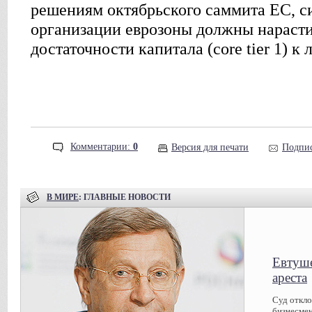
решениям октябрьского саммита ЕС, 
организации еврозоны должны нарасти
достаточности капитала (core tier 1) к 
Комментарии:
0
Версия для печати
Подпис
В МИРЕ
: ГЛАВНЫЕ НОВОСТИ
Евтуше
ареста
Суд откл
бизнесмен