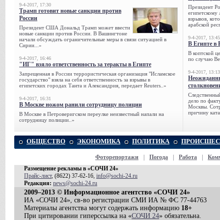
9-4-2017, 17:30
Президент Р
Трамп готовит новые санкции против
египетскому 
России
взрывов, кот
арабской рес
Президент США Дональд Трамп может ввести
новые санкции против России. В Вашингтоне
9-4-2017, 13:45
начали обсуждать ограничительные меры в связи ситуацией в
В Египте в 
Сирии...»
В коптской ц
9-4-2017, 16:46
по случаю Ве
"ИГ" взяло ответственность за теракты в Египте
9-4-2017, 13:13
Запрещенная в России террористическая организация "Исламское
Неожиданны
государство" взяла на себя ответственность за взрывы в
столкновен
египетских городах Танта и Александрия, передает Reuters..»
Следственный
9-4-2017, 16:31
дело по факт
В Москве ножом ранили сотрудницу полиции
Москвы. Сотр
причину ката
В Москве в Петроверигском переулке неизвестный напали на
сотрудницу полиции..»
ОБЩЕСТВО
ЭКОНОМИКА
ПОЛИТИКА
ПРОИСШЕС
Фоторепортажи
|
Погода
|
Работа
|
Ком
Размещение рекламы в «СОЧИ 24»
Прайс-лист
, (8622) 37-62-16,
info@sochi-24.ru
Редакция:
news@sochi-24.ru
2009–2013 © Информационное агентство «СОЧИ 24»
ИА «СОЧИ 24», св-во регистрации СМИ ИА № ФС 77-44763
Материалы агентства могут содержать информацию
18+
При цитировании гиперссылка на «
СОЧИ 24
» обязательна.