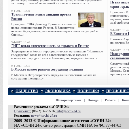
Путин выра
за 5 минут. Личный опыт семей и советы психологов...»
серии тера
9-4-2017, 17:30
Президент Р
Трамп готовит новые санкции против
египетскому 
России
взрывов, кот
арабской рес
Президент США Дональд Трамп может ввести
новые санкции против России. В Вашингтоне
9-4-2017, 13:45
начали обсуждать ограничительные меры в связи ситуацией в
В Египте в 
Сирии...»
В коптской ц
9-4-2017, 16:46
по случаю Ве
"ИГ" взяло ответственность за теракты в Египте
9-4-2017, 13:13
Запрещенная в России террористическая организация "Исламское
Неожиданны
государство" взяла на себя ответственность за взрывы в
столкновен
египетских городах Танта и Александрия, передает Reuters..»
Следственный
9-4-2017, 16:31
дело по факт
В Москве ножом ранили сотрудницу полиции
Москвы. Сотр
причину ката
В Москве в Петроверигском переулке неизвестный напали на
сотрудницу полиции..»
ОБЩЕСТВО
ЭКОНОМИКА
ПОЛИТИКА
ПРОИСШЕС
Фоторепортажи
|
Погода
|
Работа
|
Ком
Размещение рекламы в «СОЧИ 24»
Прайс-лист
, (8622) 37-62-16,
info@sochi-24.ru
Редакция:
news@sochi-24.ru
2009–2013 © Информационное агентство «СОЧИ 24»
ИА «СОЧИ 24», св-во регистрации СМИ ИА № ФС 77-44763