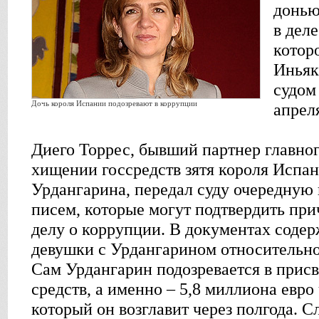
донью
в дел
котор
Иньяк
судом
Дочь короля Испании подозревают в коррупции
апрел
Диего Торрес, бывший партнер главног
хищении госсредств зятя короля Испа
Урдангарина, передал суду очередную
писем, которые могут подтвердить пр
делу о коррупции. В документах соде
девушки с Урдангарином относительно
Сам Урдангарин подозревается в прис
средств, а именно – 5,8 миллиона евро
который он возглавит через полгода. Сл