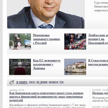
Суд откл
бизнесмен
запретил 
Порошенко
Донбасских ж
закрывает границу
помянут на
с Россией
Поклонной го
Как ЕС игнорирует
В Севастопол
захоронения у
введен режи
Донецка
В МИРЕ
: ПОСЛЕДНИЕ НОВОСТИ
сегодня, 01:52
9-4-2017, 15:30
Как банковская карта семилетнего может стать первым
Названа да
шагом к финансовой независимости: опыт современных
Похороны сов
родителей
апреля на Тр
Как выбрать и оформить ребёнку банковскую карту с 7 лет: виды
9-4-2017, 15:14
junior-карт, лимиты, родительский контроль, онлайн-оформление