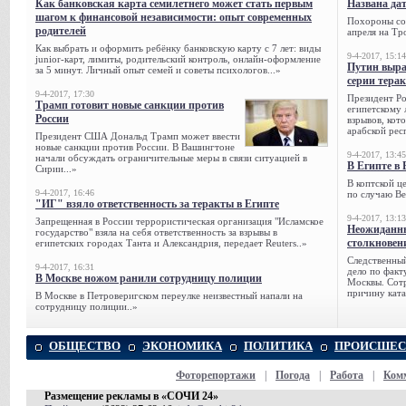
Как банковская карта семилетнего может стать первым
Названа да
шагом к финансовой независимости: опыт современных
Похороны сов
родителей
апреля на Тр
Как выбрать и оформить ребёнку банковскую карту с 7 лет: виды
9-4-2017, 15:14
junior-карт, лимиты, родительский контроль, онлайн-оформление
Путин выра
за 5 минут. Личный опыт семей и советы психологов...»
серии тера
9-4-2017, 17:30
Президент Р
Трамп готовит новые санкции против
египетскому 
России
взрывов, кот
арабской рес
Президент США Дональд Трамп может ввести
новые санкции против России. В Вашингтоне
9-4-2017, 13:45
начали обсуждать ограничительные меры в связи ситуацией в
В Египте в 
Сирии...»
В коптской ц
9-4-2017, 16:46
по случаю Ве
"ИГ" взяло ответственность за теракты в Египте
9-4-2017, 13:13
Запрещенная в России террористическая организация "Исламское
Неожиданны
государство" взяла на себя ответственность за взрывы в
столкновен
египетских городах Танта и Александрия, передает Reuters..»
Следственный
9-4-2017, 16:31
дело по факт
В Москве ножом ранили сотрудницу полиции
Москвы. Сотр
причину ката
В Москве в Петроверигском переулке неизвестный напали на
сотрудницу полиции..»
ОБЩЕСТВО
ЭКОНОМИКА
ПОЛИТИКА
ПРОИСШЕС
Фоторепортажи
|
Погода
|
Работа
|
Ком
Размещение рекламы в «СОЧИ 24»