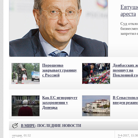
Евтуше
ареста
Суд откл
бизнесмен
запретил 
Порошенко
Донбасских ж
закрывает границу
помянут на
с Россией
Поклонной го
Как ЕС игнорирует
В Севастопол
захоронения у
введен режи
Донецка
В МИРЕ
: ПОСЛЕДНИЕ НОВОСТИ
сегодня, 01:52
9-4-2017, 15:30