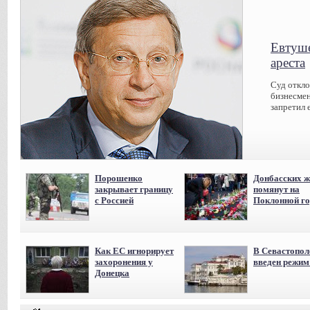
Евтуше
ареста
Суд откл
бизнесмен
запретил 
Порошенко
Донбасских ж
закрывает границу
помянут на
с Россией
Поклонной го
Как ЕС игнорирует
В Севастопол
захоронения у
введен режи
Донецка