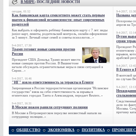
В МИРЕ
: ПОСЛЕДНИЕ НОВОСТИ
сегодня, 01:52
9-4-2017, 15:30
Как банковская карта семилетнего может стать первым
Названа да
шагом к финансовой независимости: опыт современных
Похороны сов
родителей
апреля на Тр
Как выбрать и оформить ребёнку банковскую карту с 7 лет: виды
9-4-2017, 15:14
junior-карт, лимиты, родительский контроль, онлайн-оформление
Путин выра
за 5 минут. Личный опыт семей и советы психологов...»
серии тера
9-4-2017, 17:30
Президент Р
Трамп готовит новые санкции против
египетскому 
России
взрывов, кот
арабской рес
Президент США Дональд Трамп может ввести
новые санкции против России. В Вашингтоне
9-4-2017, 13:45
начали обсуждать ограничительные меры в связи ситуацией в
В Египте в 
Сирии...»
В коптской ц
9-4-2017, 16:46
по случаю Ве
"ИГ" взяло ответственность за теракты в Египте
9-4-2017, 13:13
Запрещенная в России террористическая организация "Исламское
Неожиданны
государство" взяла на себя ответственность за взрывы в
столкновен
египетских городах Танта и Александрия, передает Reuters..»
Следственный
9-4-2017, 16:31
дело по факт
В Москве ножом ранили сотрудницу полиции
Москвы. Сотр
причину ката
В Москве в Петроверигском переулке неизвестный напали на
сотрудницу полиции..»
ОБЩЕСТВО
ЭКОНОМИКА
ПОЛИТИКА
ПРОИСШЕС