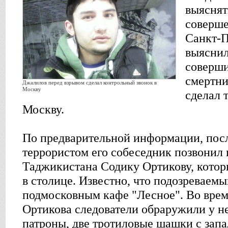
выяснят
соверше
Санкт-П
выяснил
соверши
смертн
Джалилов перед взрывом сделал контрольный звонок в
Москву
сделал 
Москву.
По предварительной информации, посл
террористом его собеседник позвонил
Таджикистана Содику Ортикову, котор
в столице. Известно, что подозреваемы
подмосковным кафе "Лесное". Во врем
Ортикова следователи обраружили у н
патроны, две тротиловые шашки с запа