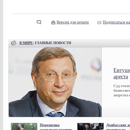
Версия для печати
Подписаться н
В МИРЕ
: ГЛАВНЫЕ НОВОСТИ
Евтуше
ареста
Суд откл
бизнесмен
запретил 
Порошенко
Донбасских ж
закрывает границу
помянут на