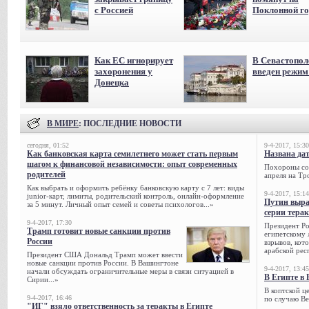
с Россией
Поклонной го
Как ЕС игнорирует
В Севастопол
захоронения у
введен режи
Донецка
В МИРЕ
: ПОСЛЕДНИЕ НОВОСТИ
сегодня, 01:52
9-4-2017, 15:30
Как банковская карта семилетнего может стать первым
Названа да
шагом к финансовой независимости: опыт современных
Похороны сов
родителей
апреля на Тр
Как выбрать и оформить ребёнку банковскую карту с 7 лет: виды
9-4-2017, 15:14
junior-карт, лимиты, родительский контроль, онлайн-оформление
Путин выра
за 5 минут. Личный опыт семей и советы психологов...»
серии тера
9-4-2017, 17:30
Президент Р
Трамп готовит новые санкции против
египетскому 
России
взрывов, кот
арабской рес
Президент США Дональд Трамп может ввести
новые санкции против России. В Вашингтоне
9-4-2017, 13:45
начали обсуждать ограничительные меры в связи ситуацией в
В Египте в 
Сирии...»
В коптской ц
9-4-2017, 16:46
по случаю Ве
"ИГ" взяло ответственность за теракты в Египте