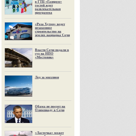
в ГТЦ «Газпром»
гостей ждет
развлекательная
программа
«Роза Хутор» ведет
незаконное
строительство на
землях нацпарка Сочи
Власти Сочи подали в
суд на НПО
«Мостовик»
Лед за миллион
Обама не поедет на
Олимпиаду в Сочи
«Ласточка» может