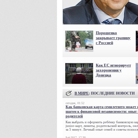
Порошенко
закрывает границу
с Россией
Как ЕС игнорирует
захоронения у
Донецка
В МИРЕ
: ПОСЛЕДНИЕ НОВОСТИ
сегодня, 01:52
Как банковская карта семилетнего может 
шагом к финансовой независимости: опыт
родителей
Как выбрать и оформить ребёнку банковскую кар
junior-карт, лимиты, родительский контроль, о
за 5 минут. Личный опыт семей и советы психол
9-4-2017, 17:30