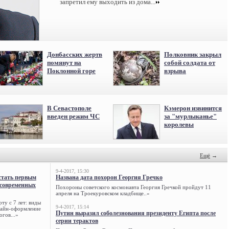
запретил ему выходить из дома...
Донбасских жертв
Полковник закрыл
помянут на
собой солдата от
Поклонной горе
взрыва
В Севастополе
Кэмерон извинится
введен режим ЧС
за "мурлыканье"
королевы
Ещё
→
9-4-2017, 15:30
стать первым
Названа дата похорон Георгия Гречко
 современных
Похороны советского космонавта Георгия Гречкой пройдут 11
апреля на Троекуровском кладбище..»
ту с 7 лет: виды
9-4-2017, 15:14
нлайн-оформление
Путин выразил соболезнования президенту Египта после
огов...»
серии терактов