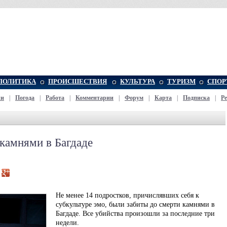
ПОЛИТИКА
ПРОИСШЕСТВИЯ
КУЛЬТУРА
ТУРИЗМ
СПОР
жи
|
Погода
|
Работа
|
Комментарии
|
Форум
|
Карта
|
Подписка
|
Р
камнями в Багдаде
Не менее 14 подростков, причислявших себя к
субкультуре эмо, были забиты до смерти камнями в
Багдаде. Все убийства произошли за последние три
недели.