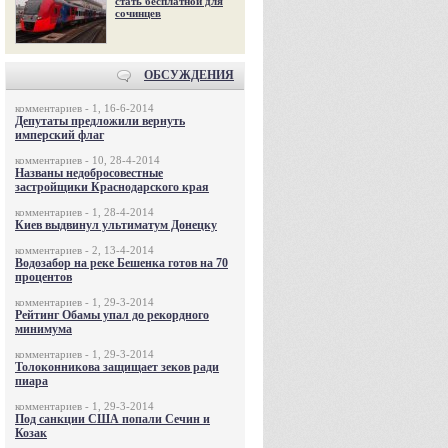
стать бесплатной для
сочинцев
ОБСУЖДЕНИЯ
комментариев - 1, 16-6-2014
Депутаты предложили вернуть
имперский флаг
комментариев - 10, 28-4-2014
Названы недобросовестные
застройщики Краснодарского края
комментариев - 1, 28-4-2014
Киев выдвинул ультиматум Донецку
комментариев - 2, 13-4-2014
Водозабор на реке Бешенка готов на 70
процентов
комментариев - 1, 29-3-2014
Рейтинг Обамы упал до рекордного
минимума
комментариев - 1, 29-3-2014
Толоконникова защищает зеков ради
пиара
комментариев - 1, 29-3-2014
Под санкции США попали Сечин и
Козак