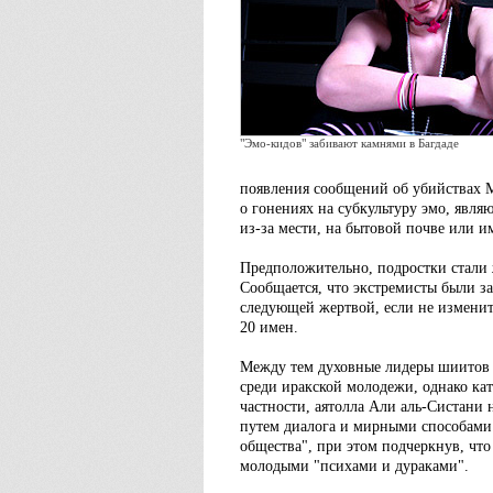
"Эмо-кидов" забивают камнями в Багдаде
появления сообщений об убийствах М
о гонениях на субкультуру эмо, явл
из-за мести, на бытовой почве или 
Предположительно, подростки стали
Сообщается, что экстремисты были за
следующей жертвой, если не изменит
20 имен.
Между тем духовные лидеры шиитов в
среди иракской молодежи, однако кат
частности, аятолла Али аль-Систани 
путем диалога и мирными способами.
общества", при этом подчеркнув, чт
молодыми "психами и дураками".