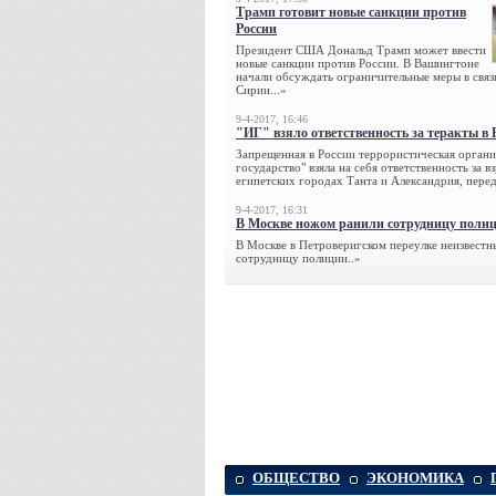
Трамп готовит новые санкции против
России
Президент США Дональд Трамп может ввести
новые санкции против России. В Вашингтоне
начали обсуждать ограничительные меры в связ
Сирии...»
9-4-2017, 16:46
"ИГ" взяло ответственность за теракты в 
Запрещенная в России террористическая органи
государство" взяла на себя ответственность за в
египетских городах Танта и Александрия, переда
9-4-2017, 16:31
В Москве ножом ранили сотрудницу поли
В Москве в Петроверигском переулке неизвестн
сотрудницу полиции..»
ОБЩЕСТВО
ЭКОНОМИКА