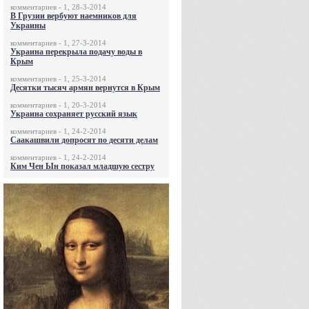
комментариев - 1, 28-3-2014
В Грузии вербуют наемников для
Украины
комментариев - 1, 27-3-2014
Украина перекрыла подачу воды в
Крым
комментариев - 1, 25-3-2014
Десятки тысяч армян вернутся в Крым
комментариев - 1, 20-3-2014
Украина сохраняет русский язык
комментариев - 1, 24-2-2014
Саакашвили допросят по десяти делам
комментариев - 1, 24-2-2014
Ким Чен Ын показал младшую сестру