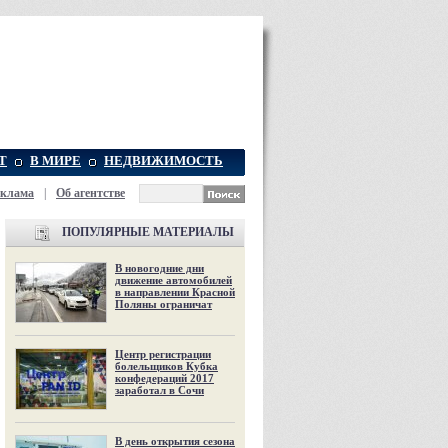
Т
В МИРЕ
НЕДВИЖИМОСТЬ
еклама
|
Об агентстве
ПОПУЛЯРНЫЕ МАТЕРИАЛЫ
В новогодние дни
движение автомобилей
в направлении Красной
Поляны ограничат
Центр регистрации
болельщиков Кубка
конфедераций 2017
заработал в Сочи
В день открытия сезона