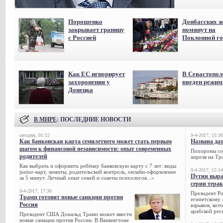
Порошенко
Донбасских ж
закрывает границу
помянут на
с Россией
Поклонной го
Как ЕС игнорирует
В Севастопол
захоронения у
введен режи
Донецка
В МИРЕ
: ПОСЛЕДНИЕ НОВОСТИ
сегодня, 01:52
9-4-2017, 15:30
Как банковская карта семилетнего может стать первым
Названа да
шагом к финансовой независимости: опыт современных
Похороны сов
родителей
апреля на Тр
Как выбрать и оформить ребёнку банковскую карту с 7 лет: виды
9-4-2017, 15:14
junior-карт, лимиты, родительский контроль, онлайн-оформление
Путин выра
за 5 минут. Личный опыт семей и советы психологов...»
серии тера
9-4-2017, 17:30
Президент Р
Трамп готовит новые санкции против
египетскому 
России
взрывов, кот
арабской рес
Президент США Дональд Трамп может ввести
новые санкции против России. В Вашингтоне