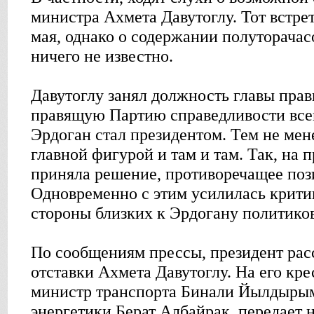
министра Ахмета Давутоглу. Тот встре
мая, однако о содержании полуторачасо
ничего не известно.
Давутоглу занял должность главы прав
правящую Партию справедливости всего
Эрдоган стал президентом. Тем не мене
главной фигурой и там и там. Так, на 
приняла решение, противоречащее поз
Одновременно с этим усилилась крити
стороны близких к Эрдогану политиков
По сообщениям прессы, президент рас
отставки Ахмета Давутоглу. На его кре
министр транспорта Бинали Йылдыры
энергетики Берат Албайрак, передает 