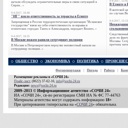
9-4-2017, 13:45
начали обсуждать ограничительные меры в связи ситуацией в
В Египте в 
Сирии...»
В коптской ц
9-4-2017, 16:46
по случаю Ве
"ИГ" взяло ответственность за теракты в Египте
9-4-2017, 13:13
Запрещенная в России террористическая организация "Исламское
Неожиданны
государство" взяла на себя ответственность за взрывы в
столкновен
египетских городах Танта и Александрия, передает Reuters..»
Следственный
9-4-2017, 16:31
дело по факт
В Москве ножом ранили сотрудницу полиции
Москвы. Сотр
причину ката
В Москве в Петроверигском переулке неизвестный напали на
сотрудницу полиции..»
ОБЩЕСТВО
ЭКОНОМИКА
ПОЛИТИКА
ПРОИСШЕС
Фоторепортажи
|
Погода
|
Работа
|
Ком
Размещение рекламы в «СОЧИ 24»
Прайс-лист
, (8622) 37-62-16,
info@sochi-24.ru
Редакция:
news@sochi-24.ru
2009–2013 © Информационное агентство «СОЧИ 24»
ИА «СОЧИ 24», св-во регистрации СМИ ИА № ФС 77-44763
Материалы агентства могут содержать информацию
18+
При цитировании гиперссылка на «
СОЧИ 24
» обязательна.