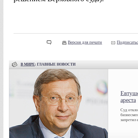
Версия для печати
Подписатьс
В МИРЕ
: ГЛАВНЫЕ НОВОСТИ
Евтуше
ареста
Суд откл
бизнесмен
запретил 