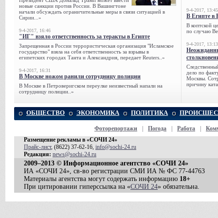
Президент США Дональд Трамп может ввести
новые санкции против России. В Вашингтоне
9-4-2017, 13:45
начали обсуждать ограничительные меры в связи ситуацией в
В Египте в 
Сирии...»
В коптской ц
9-4-2017, 16:46
по случаю Ве
"ИГ" взяло ответственность за теракты в Египте
9-4-2017, 13:13
Запрещенная в России террористическая организация "Исламское
Неожиданны
государство" взяла на себя ответственность за взрывы в
столкновен
египетских городах Танта и Александрия, передает Reuters..»
Следственный
9-4-2017, 16:31
дело по факт
В Москве ножом ранили сотрудницу полиции
Москвы. Сотр
причину ката
В Москве в Петроверигском переулке неизвестный напали на
сотрудницу полиции..»
ОБЩЕСТВО
ЭКОНОМИКА
ПОЛИТИКА
ПРОИСШЕС
Фоторепортажи
|
Погода
|
Работа
|
Ком
Размещение рекламы в «СОЧИ 24»
Прайс-лист
, (8622) 37-62-16,
info@sochi-24.ru
Редакция:
news@sochi-24.ru
2009–2013 © Информационное агентство «СОЧИ 24»
ИА «СОЧИ 24», св-во регистрации СМИ ИА № ФС 77-44763
Материалы агентства могут содержать информацию
18+
При цитировании гиперссылка на «
СОЧИ 24
» обязательна.