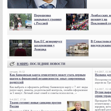
Порошенко
Донбасских ж
закрывает границу
помянут на
с Россией
Поклонной го
Как ЕС игнорирует
В Севастопол
захоронения у
введен режи
Донецка
В МИРЕ
: ПОСЛЕДНИЕ НОВОСТИ
сегодня, 01:52
9-4-2017, 15:30
Как банковская карта семилетнего может стать первым
Названа да
шагом к финансовой независимости: опыт современных
Похороны сов
родителей
апреля на Тр
Как выбрать и оформить ребёнку банковскую карту с 7 лет: виды
9-4-2017, 15:14
junior-карт, лимиты, родительский контроль, онлайн-оформление
Путин выра
за 5 минут. Личный опыт семей и советы психологов...»
серии тера
9-4-2017, 17:30
Президент Р
Трамп готовит новые санкции против
египетскому 
России
взрывов, кот
арабской рес