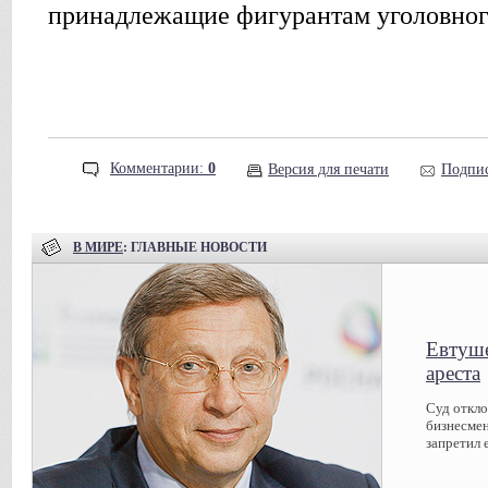
принадлежащие фигурантам уголовног
Комментарии:
0
Версия для печати
Подпис
В МИРЕ
: ГЛАВНЫЕ НОВОСТИ
Евтуше
ареста
Суд откл
бизнесмен
запретил 