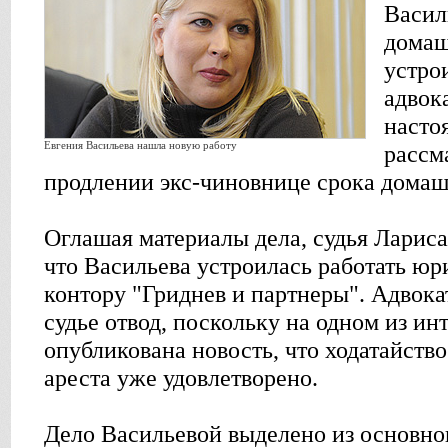
Васил
домаш
устро
адвок
насто
Евгения Васильева нашла новую работу
рассм
продлении экс-чиновнице срока домаш
Оглашая материалы дела, судья Ларис
что Васильева устроилась работать юр
контору "Гриднев и партнеры". Адвок
судье отвод, поскольку на одном из ин
опубликована новость, что ходатайств
ареста уже удовлетворено.
Дело Васильевой выделено из основно