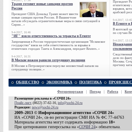
9-4-2017, 17:30
Президент Р
Трамп готовит новые санкции против
египетскому 
России
взрывов, кот
арабской рес
Президент США Дональд Трамп может ввести
новые санкции против России. В Вашингтоне
9-4-2017, 13:45
начали обсуждать ограничительные меры в связи ситуацией в
В Египте в 
Сирии...»
В коптской ц
9-4-2017, 16:46
по случаю Ве
"ИГ" взяло ответственность за теракты в Египте
9-4-2017, 13:13
Запрещенная в России террористическая организация "Исламское
Неожиданны
государство" взяла на себя ответственность за взрывы в
столкновен
египетских городах Танта и Александрия, передает Reuters..»
Следственный
9-4-2017, 16:31
дело по факт
В Москве ножом ранили сотрудницу полиции
Москвы. Сотр
причину ката
В Москве в Петроверигском переулке неизвестный напали на
сотрудницу полиции..»
ОБЩЕСТВО
ЭКОНОМИКА
ПОЛИТИКА
ПРОИСШЕС
Фоторепортажи
|
Погода
|
Работа
|
Ком
Размещение рекламы в «СОЧИ 24»
Прайс-лист
, (8622) 37-62-16,
info@sochi-24.ru
Редакция:
news@sochi-24.ru
2009–2013 © Информационное агентство «СОЧИ 24»
ИА «СОЧИ 24», св-во регистрации СМИ ИА № ФС 77-44763
Материалы агентства могут содержать информацию
18+
При цитировании гиперссылка на «
СОЧИ 24
» обязательна.