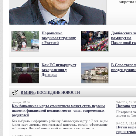
запретил 
Порошенко
Донбасских ж
закрывает границу
помянут на
с Россией
Поклонной го
Как ЕС игнорирует
В Севастопол
захоронения у
введен режи
Донецка
В МИРЕ
: ПОСЛЕДНИЕ НОВОСТИ
сегодня, 01:52
9-4-2017, 15:30
Как банковская карта семилетнего может стать первым
Названа да
шагом к финансовой независимости: опыт современных
Похороны сов
родителей
апреля на Тр
Как выбрать и оформить ребёнку банковскую карту с 7 лет: виды
9-4-2017, 15:14
junior-карт, лимиты, родительский контроль, онлайн-оформление
Путин выра
за 5 минут. Личный опыт семей и советы психологов...»
серии тера