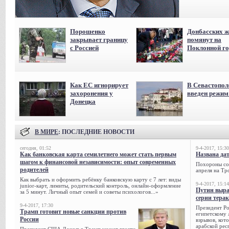
Порошенко
Донбасских ж
закрывает границу
помянут на
с Россией
Поклонной го
Как ЕС игнорирует
В Севастопол
захоронения у
введен режи
Донецка
В МИРЕ
: ПОСЛЕДНИЕ НОВОСТИ
сегодня, 01:52
9-4-2017, 15:30
Как банковская карта семилетнего может стать первым
Названа да
шагом к финансовой независимости: опыт современных
Похороны сов
родителей
апреля на Тр
Как выбрать и оформить ребёнку банковскую карту с 7 лет: виды
9-4-2017, 15:14
junior-карт, лимиты, родительский контроль, онлайн-оформление
Путин выра
за 5 минут. Личный опыт семей и советы психологов...»
серии тера
9-4-2017, 17:30
Президент Р
Трамп готовит новые санкции против
египетскому 
России
взрывов, кот
арабской рес