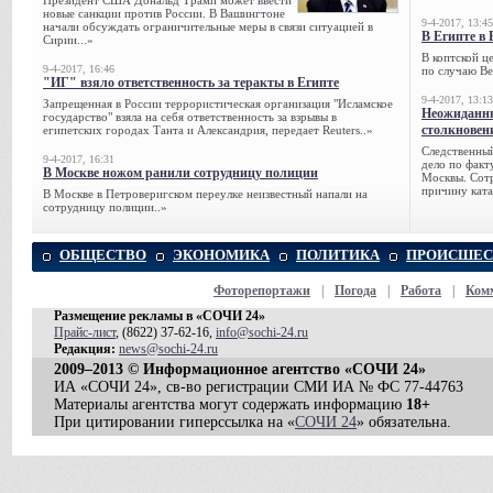
Президент США Дональд Трамп может ввести
новые санкции против России. В Вашингтоне
9-4-2017, 13:45
начали обсуждать ограничительные меры в связи ситуацией в
В Египте в 
Сирии...»
В коптской ц
9-4-2017, 16:46
по случаю Ве
"ИГ" взяло ответственность за теракты в Египте
9-4-2017, 13:13
Запрещенная в России террористическая организация "Исламское
Неожиданны
государство" взяла на себя ответственность за взрывы в
столкновен
египетских городах Танта и Александрия, передает Reuters..»
Следственный
9-4-2017, 16:31
дело по факт
В Москве ножом ранили сотрудницу полиции
Москвы. Сотр
причину ката
В Москве в Петроверигском переулке неизвестный напали на
сотрудницу полиции..»
ОБЩЕСТВО
ЭКОНОМИКА
ПОЛИТИКА
ПРОИСШЕС
Фоторепортажи
|
Погода
|
Работа
|
Ком
Размещение рекламы в «СОЧИ 24»
Прайс-лист
, (8622) 37-62-16,
info@sochi-24.ru
Редакция:
news@sochi-24.ru
2009–2013 © Информационное агентство «СОЧИ 24»
ИА «СОЧИ 24», св-во регистрации СМИ ИА № ФС 77-44763
Материалы агентства могут содержать информацию
18+
При цитировании гиперссылка на «
СОЧИ 24
» обязательна.