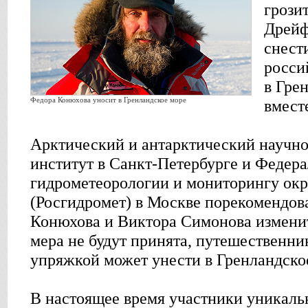
грози
Дрейф
снест
росси
в Гре
Федора Конюхова уносит в Гренландское море
вмест
Арктический и антарктический научно
институт в Санкт-Петербурге и Федер
гидрометеорологии и мониторингу о
(Росгидромет) в Москве порекомендов
Конюхова и Виктора Симонова изменит
мера не будут принята, путешественни
упряжкой может унести в Гренландско
В настоящее время участники уникаль