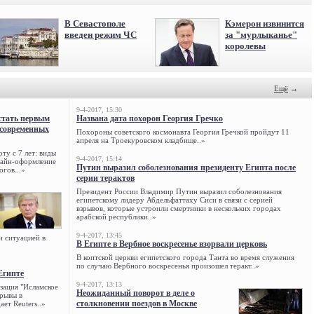
В Севастополе
Кэмерон извинится
введен режим ЧС
за "мурлыканье"
королевы
Ещё
→
9-4-2017, 15:30
стать первым
Названа дата похорон Георгия Гречко
 современных
Похороны советского космонавта Георгия Гречкой пройдут 11
апреля на Троекуровском кладбище..»
ту с 7 лет: виды
9-4-2017, 15:14
нлайн-оформление
Путин выразил соболезнования президенту Египта после
огов...»
серии терактов
Президент России Владимир Путин выразил соболезнования
египетскому лидеру Абдельфаттаху Сиси в связи с серией
взрывов, которые устроили смертники в нескольких городах
арабской республики..»
9-4-2017, 13:45
и ситуацией в
В Египте в Вербное воскресенье взорвали церковь
В коптской церкви египетского города Танта во время служения
по случаю Вербного воскресенья произошел теракт..»
Египте
9-4-2017, 13:13
зация "Исламское
Неожиданный поворот в деле о
зрывы в
столкновении поездов в Москве
ет Reuters..»