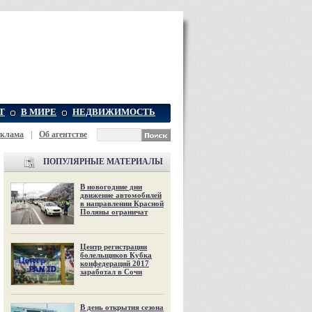
Т
В МИРЕ
НЕДВИЖИМОСТЬ
еклама
|
Об агентстве
ПОПУЛЯРНЫЕ МАТЕРИАЛЫ
В новогодние дни
движение автомобилей
в направлении Красной
Поляны ограничат
Центр регистрации
болельщиков Кубка
конфедераций 2017
заработал в Сочи
В день открытия сезона