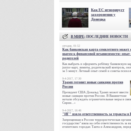
Как ЕС игнорирует
захоронения у
Донецка
В МИРЕ
: ПОСЛЕДНИЕ НОВОСТИ
сегодня, 01:52
Как банковская карта семилетнего может 
шагом к финансовой независимости: опыт
родителей
Как выбрать и оформить ребёнку банковскую кар
junior-карт, лимиты, родительский контроль, о
за 5 минут. Личный опыт семей и советы психол
9-4-2017, 17:30
Трамп готовит новые санкции против
России
Президент США Дональд Трамп может ввести
новые санкции против России. В Вашингтоне
начали обсуждать ограничительные меры в связ
Сирии...»
9-4-2017, 16:46
"ИГ" взяло ответственность за теракты в 
Запрещенная в России террористическая органи
государство" взяла на себя ответственность за в
египетских городах Танта и Александрия, переда