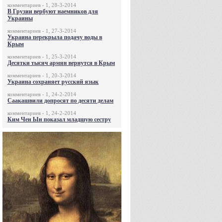
комментариев - 1, 28-3-2014
В Грузии вербуют наемников для
Украины
комментариев - 1, 27-3-2014
Украина перекрыла подачу воды в
Крым
комментариев - 1, 25-3-2014
Десятки тысяч армян вернутся в Крым
комментариев - 1, 20-3-2014
Украина сохраняет русский язык
комментариев - 1, 24-2-2014
Саакашвили допросят по десяти делам
комментариев - 1, 24-2-2014
Ким Чен Ын показал младшую сестру