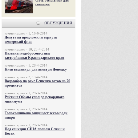
стать бесплатной для
сочинцев
ОБСУЖДЕНИЯ
комментариев - 1, 16-6-2014
Депутаты предложили вернуть
имперский флаг
комментариев - 10, 28-4-2014
Названы недобросовестные
застройщики Краснодарского края
комментариев - 1, 28-4-2014
Киев выдвинул ультиматум Донецку
комментариев - 2, 13-4-2014
Водозабор на реке Бешенка готов на 70
процентов
комментариев - 1, 29-3-2014
Рейтинг Обамы упал до рекордного
минимума
комментариев - 1, 29-3-2014
Толоконникова защищает зеков ради
пиара
комментариев - 1, 29-3-2014
Под санкции США попали Сечин и
Козак