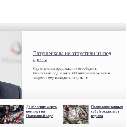
Евтушенкова не отпустили из-под
ареста
Суд отклонил предложение освободить
бизнесмена под залог в 300 миллионов рублей и
запретил ему выходить из дома...
Донбасских жертв
Полковник закрыл
помянут на
собой солдата от
Поклонной горе
взрыва