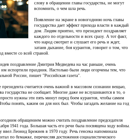
слову в обращении главы государства, не могут
вспомнить, о чем шла речь.
Появление на экране в новогоднюю ночь главы
государства дает эффект прихода власти в каждый
дом. Людям приятно, что президент поздравляет
каждого по отдельности и всех сразу. А тот факт,
что народ смотрит и слушает его речь и ждет,
затаив дыхание, боя курантов, говорит о том, что
д вместе со всей страной.
идев поздравление Дмитрия Медведева на час раньше, очень
о им испортили праздник. Настолько были люди огорчены тем, что
альной России, пишет "Российская газета".
 президента считается очень важной в массовом сознании вещью,
ава государства не сообщает. Многие даже не вслушиваются в то, о
, просто нужны эти пять минут перед боем курантов, чтобы самим
тобы понять, каким он для них был. Чтобы загадать желание на год
вогодним обращением можно считать поздравление председателя
ря 1941 года. Большая часть его речи была посвящена ходу войны.
 ввел Леонид Брежнев в 1970 году. Речь генсека напоминала
читал по бумажке, перечисляя достижения социалистического