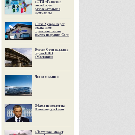
в ГТЦ «Газпром»
гостей ждет
развлекательная
программа
«Роза Хутор» ведет
незаконное
строительство на
землях нацпарка Сочи
Власти Сочи подали в
суд на НПО
«Мостовик»
Лед за миллион
Обама не поедет на
Олимпиаду в Сочи
«Ласточка» может