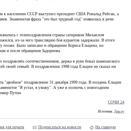
ем к населению СССР выступил президент США Рональд Рейган, а
чев. Знаменитая фраза "это был трудный год" появилась в речи
начались с телепоздравления страны сатириком Михаилом
жился, из-за чего трансляцию боя курантов задержали. В итоге
у позже. Было записано и обращение Бориса Ельцина, но
лам и после обращения Задорнова.
 поздравлять соотечественников, держа в руке бокал шампанского.
всей своей семьей. В поздравлении 1998 года Ельцин не сказал ни
 "двойное" поздравление 31 декабря 1999 года. В полдень Ельцин
знаменитое "Я устал, я ухожу". А уже в полночь с новогодним
имир Путин.
СОЧИ 24
Источник:
Дни.ру
ия для печати
Подписаться на новости
На главную