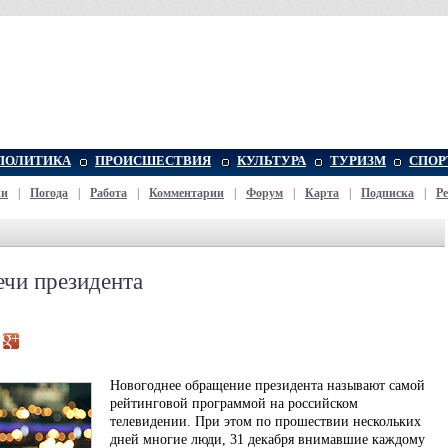
ПОЛИТИКА
ПРОИСШЕСТВИЯ
КУЛЬТУРА
ТУРИЗМ
СПОР
жи
|
Погода
|
Работа
|
Комментарии
|
Форум
|
Карта
|
Подписка
|
Р
ечи президента
Новогоднее обращение президента называют самой
рейтинговой программой на российском
телевидении. При этом по прошествии нескольких
дней многие люди, 31 декабря внимавшие каждому