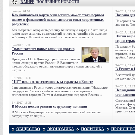
В МИРЕ
: ПОСЛЕДНИЕ НОВОСТИ
сегодня, 01:52
9-4-2017, 15:30
Как банковская карта семилетнего может стать первым
Названа да
шагом к финансовой независимости: опыт современных
Похороны сов
родителей
апреля на Тр
Как выбрать и оформить ребёнку банковскую карту с 7 лет: виды
9-4-2017, 15:14
junior-карт, лимиты, родительский контроль, онлайн-оформление
Путин выра
за 5 минут. Личный опыт семей и советы психологов...»
серии тера
9-4-2017, 17:30
Президент Р
Трамп готовит новые санкции против
египетскому 
России
взрывов, кот
арабской рес
Президент США Дональд Трамп может ввести
новые санкции против России. В Вашингтоне
9-4-2017, 13:45
начали обсуждать ограничительные меры в связи ситуацией в
В Египте в 
Сирии...»
В коптской ц
9-4-2017, 16:46
по случаю Ве
"ИГ" взяло ответственность за теракты в Египте
9-4-2017, 13:13
Запрещенная в России террористическая организация "Исламское
Неожиданны
государство" взяла на себя ответственность за взрывы в
столкновен
египетских городах Танта и Александрия, передает Reuters..»
Следственный
9-4-2017, 16:31
дело по факт
В Москве ножом ранили сотрудницу полиции
Москвы. Сотр
причину ката
В Москве в Петроверигском переулке неизвестный напали на
сотрудницу полиции..»
ОБЩЕСТВО
ЭКОНОМИКА
ПОЛИТИКА
ПРОИСШЕС