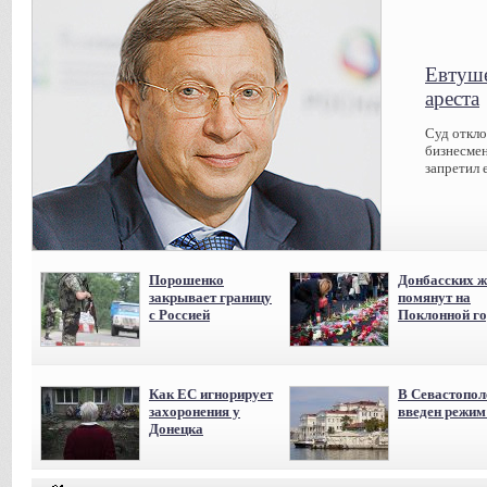
Евтуше
ареста
Суд откл
бизнесмен
запретил 
Порошенко
Донбасских ж
закрывает границу
помянут на
с Россией
Поклонной го
Как ЕС игнорирует
В Севастопол
захоронения у
введен режи
Донецка