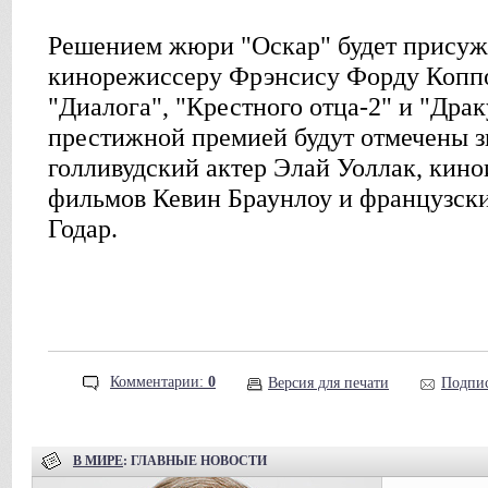
Решением жюри "Оскар" будет присуж
кинорежиссеру Фрэнсису Форду Коппо
"Диалога", "Крестного отца-2" и "Дра
престижной премией будут отмечены 
голливудский актер Элай Уоллак, кино
фильмов Кевин Браунлоу и французс
Годар.
Комментарии:
0
Версия для печати
Подпис
В МИРЕ
: ГЛАВНЫЕ НОВОСТИ