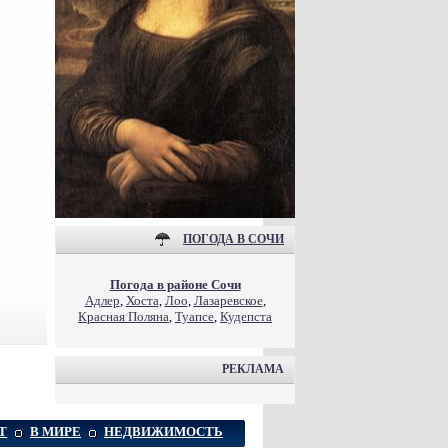
ПОГОДА В СОЧИ
Погода в районе Сочи
Адлер
,
Хоста
,
Лоо
,
Лазаревское
,
Красная Поляна
,
Туапсе
,
Кудепста
РЕКЛАМА
Т
В МИРЕ
НЕДВИЖИМОСТЬ