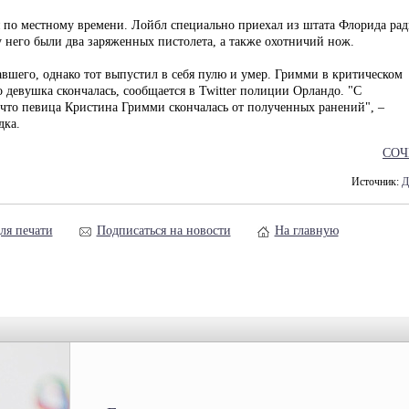
 по местному времени. Лойбл специально приехал из штата Флорида ра
у него были два заряженных пистолета, а также охотничий нож.
авшего, однако тот выпустил в себя пулю и умер. Гримми в критическом
 девушка скончалась, сообщается в Twitter полиции Орландо. "С
что певица Кристина Гримми скончалась от полученных ранений", –
дка.
СОЧ
Источник:
Д
ля печати
Подписаться на новости
На главную