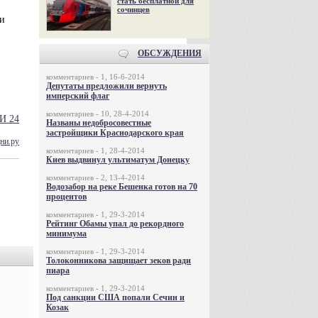
стать бесплатной для
сочинцев
ди
ОБСУЖДЕНИЯ
комментариев - 1, 16-6-2014
Депутаты предложили вернуть
имперский флаг
комментариев - 10, 28-4-2014
И 24
Названы недобросовестные
застройщики Краснодарского края
ни.ру
комментариев - 1, 28-4-2014
Киев выдвинул ультиматум Донецку
комментариев - 2, 13-4-2014
Водозабор на реке Бешенка готов на 70
процентов
комментариев - 1, 29-3-2014
Рейтинг Обамы упал до рекордного
минимума
комментариев - 1, 29-3-2014
Толоконникова защищает зеков ради
пиара
комментариев - 1, 29-3-2014
Под санкции США попали Сечин и
Козак