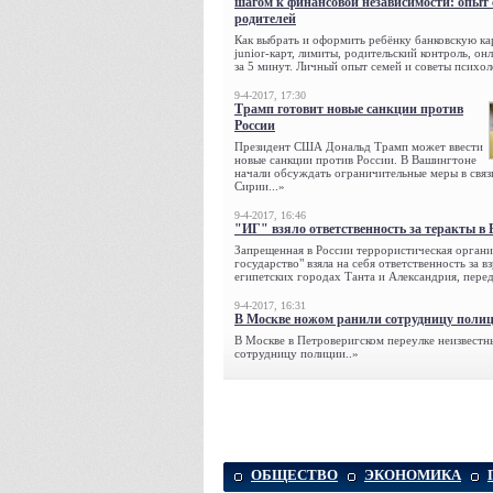
шагом к финансовой независимости: опыт
родителей
Как выбрать и оформить ребёнку банковскую кар
junior-карт, лимиты, родительский контроль, о
за 5 минут. Личный опыт семей и советы психол
9-4-2017, 17:30
Трамп готовит новые санкции против
России
Президент США Дональд Трамп может ввести
новые санкции против России. В Вашингтоне
начали обсуждать ограничительные меры в связ
Сирии...»
9-4-2017, 16:46
"ИГ" взяло ответственность за теракты в 
Запрещенная в России террористическая органи
государство" взяла на себя ответственность за в
египетских городах Танта и Александрия, переда
9-4-2017, 16:31
В Москве ножом ранили сотрудницу поли
В Москве в Петроверигском переулке неизвестн
сотрудницу полиции..»
ОБЩЕСТВО
ЭКОНОМИКА