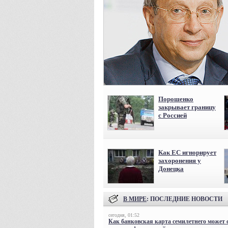
Порошенко
закрывает границу
с Россией
Как ЕС игнорирует
захоронения у
Донецка
В МИРЕ
: ПОСЛЕДНИЕ НОВОСТИ
сегодня, 01:52
Как банковская карта семилетнего может 