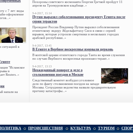
 современных
Похороны советского космонавта Георгия Гречкой пройдут 11
апреля на Троекуровском кладбище..»
ту с 7 лет: виды
9-4-2017, 15:14
нлайн-оформление
Путин выразил соболезнования президенту Египта после
огов...»
серии терактов
Президент России Владимир Путин выразил соболезнования
египетскому лидеру Абдельфаттаху Сиси в связи с серией
взрывов, которые устроили смертники в нескольких городах
арабской республики..»
9-4-2017, 13:45
и ситуацией в
В Египте в Вербное воскресенье взорвали церковь
В коптской церкви египетского города Танта во время служения
по случаю Вербного воскресенья произошел теракт..»
Египте
9-4-2017, 13:13
зация "Исламское
Неожиданный поворот в деле о
зрывы в
столкновении поездов в Москве
ет Reuters..»
Следственный комитет возбудил уголовное
дело по факту столкновения поездов на западе
ции
Москвы. Сотрудники ведомства назвали предварительную
причину катастрофы...»
ый напали на
ПОЛИТИКА
ПРОИСШЕСТВИЯ
КУЛЬТУРА
ТУРИЗМ
СПОР