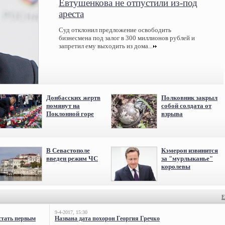
Евтушенкова не отпустили из-под
ареста
Суд отклонил предложение освободить
бизнесмена под залог в 300 миллионов рублей и
запретил ему выходить из дома...
Донбасских жертв
Полковник закрыл
помянут на
собой солдата от
Поклонной горе
взрыва
В Севастополе
Кэмерон извинится
введен режим ЧС
за "мурлыканье"
королевы
Е
9-4-2017, 15:30
стать первым
Названа дата похорон Георгия Гречко