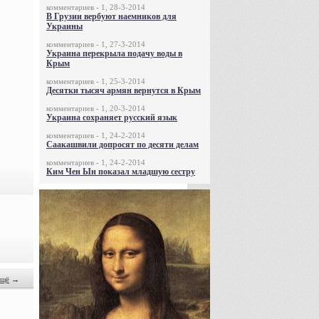
комментариев - 1, 28-3-2014
В Грузии вербуют наемников для
Украины
комментариев - 1, 27-3-2014
Украина перекрыла подачу воды в
Крым
комментариев - 1, 25-3-2014
Десятки тысяч армян вернутся в Крым
комментариев - 1, 20-3-2014
Украина сохраняет русский язык
комментариев - 1, 24-2-2014
Саакашвили допросят по десяти делам
комментариев - 1, 24-2-2014
Ким Чен Ын показал младшую сестру
щё
→