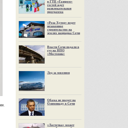
в ГТЦ «Газпром»
гостей ждет
развлекательная
программа
«Роза Хутор» ведет
незаконное
строительство на
землях нацпарка Сочи
Власти Сочи подали в
суд на НПО
«Мостовик»
Лед за миллион
Обама не поедет на
Олимпиаду в Сочи
ми.
«Ласточка» может