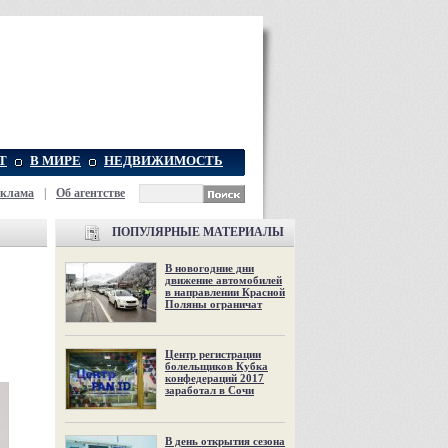
Т
В МИРЕ
НЕДВИЖИМОСТЬ
еклама
|
Об агентстве
ПОПУЛЯРНЫЕ МАТЕРИАЛЫ
В новогодние дни
движение автомобилей
в направлении Красной
Поляны ограничат
Центр регистрации
болельщиков Кубка
конфедераций 2017
заработал в Сочи
В день открытия сезона