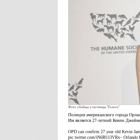
Фото убийцы участницы "Голоса"
Полиция американского города Орла
Им является 27-летний Кевин Джеймс
OPD can confirm 27 year old Kevin Jame
pic.twitter.com/iN6RUi3VRx– Orlando 