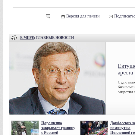
Версия для печати
Подписатьс
В МИРЕ
: ГЛАВНЫЕ НОВОСТИ
Евтуше
ареста
Суд откл
бизнесмен
запретил 
Порошенко
Донбасских ж
закрывает границу
помянут на
с Россией
Поклонной го