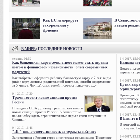
Как ЕС игнорирует
В Севастопол
захоронения у
введен режи
Донецка
В МИРЕ
: ПОСЛЕДНИЕ НОВОСТИ
сегодня, 01:52
9-4-2017, 15:30
Как банковская карта семилетнего может стать первым
Названа да
шагом к финансовой независимости: опыт современных
Похороны сов
родителей
апреля на Тр
Как выбрать и оформить ребёнку банковскую карту с 7 лет: виды
9-4-2017, 15:14
junior-карт, лимиты, родительский контроль, онлайн-оформление
Путин выра
за 5 минут. Личный опыт семей и советы психологов...»
серии тера
9-4-2017, 17:30
Президент Р
Трамп готовит новые санкции против
египетскому 
России
взрывов, кот
арабской рес
Президент США Дональд Трамп может ввести
новые санкции против России. В Вашингтоне
9-4-2017, 13:45
начали обсуждать ограничительные меры в связи ситуацией в
В Египте в 
Сирии...»
В коптской ц
9-4-2017, 16:46
по случаю Ве
"ИГ" взяло ответственность за теракты в Египте
9-4-2017, 13:13
Запрещенная в России террористическая организация "Исламское