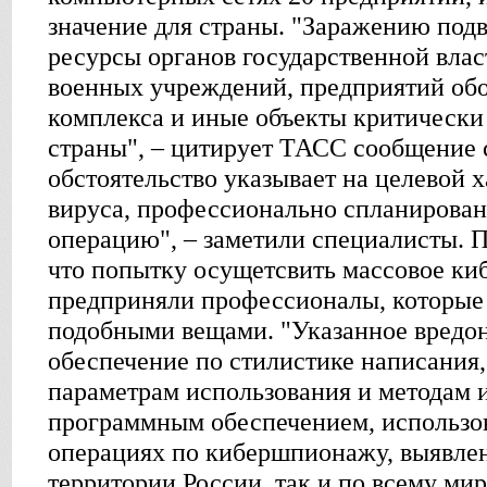
значение для страны. "Заражению по
ресурсы органов государственной влас
военных учреждений, предприятий о
комплекса и иные объекты критическ
страны", – цитирует ТАСС сообщение
обстоятельство указывает на целевой 
вируса, профессионально спланирова
операцию", – заметили специалисты. П
что попытку осущетсвить массовое ки
предприняли профессионалы, которые 
подобными вещами. "Указанное вредо
обеспечение по стилистике написания
параметрам использования и методам 
программным обеспечением, использ
операциях по кибершпионажу, выявлен
территории России, так и по всему мир