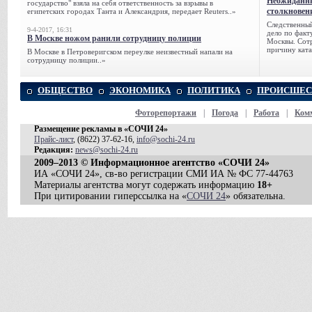
Неожиданны
государство" взяла на себя ответственность за взрывы в
столкновен
египетских городах Танта и Александрия, передает Reuters..»
Следственный
9-4-2017, 16:31
дело по факт
В Москве ножом ранили сотрудницу полиции
Москвы. Сотр
причину ката
В Москве в Петроверигском переулке неизвестный напали на
сотрудницу полиции..»
ОБЩЕСТВО
ЭКОНОМИКА
ПОЛИТИКА
ПРОИСШЕС
Фоторепортажи
|
Погода
|
Работа
|
Ком
Размещение рекламы в «СОЧИ 24»
Прайс-лист
, (8622) 37-62-16,
info@sochi-24.ru
Редакция:
news@sochi-24.ru
2009–2013 © Информационное агентство «СОЧИ 24»
ИА «СОЧИ 24», св-во регистрации СМИ ИА № ФС 77-44763
Материалы агентства могут содержать информацию
18+
При цитировании гиперссылка на «
СОЧИ 24
» обязательна.