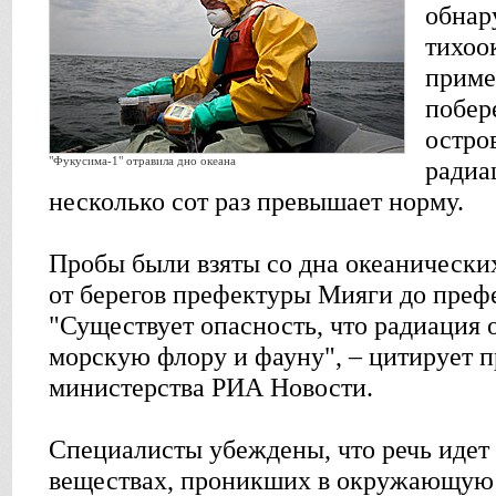
обнар
тихоо
приме
побер
остро
"Фукусима-1" отравила дно океана
радиа
несколько сот раз превышает норму.
Пробы были взяты со дна океанически
от берегов префектуры Мияги до преф
"Существует опасность, что радиация 
морскую флору и фауну", – цитирует п
министерства РИА Новости.
Специалисты убеждены, что речь идет
веществах, проникших в окружающую 