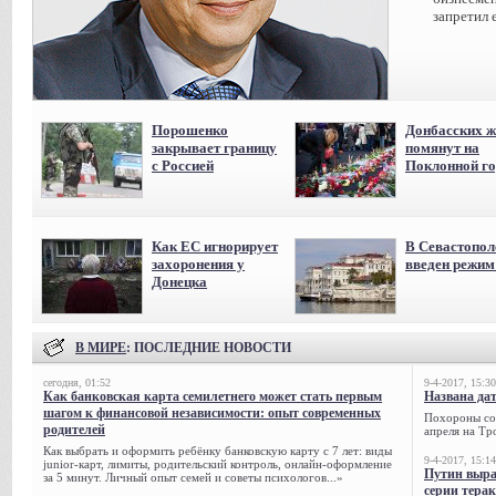
запретил 
Порошенко
Донбасских ж
закрывает границу
помянут на
с Россией
Поклонной го
Как ЕС игнорирует
В Севастопол
захоронения у
введен режи
Донецка
В МИРЕ
: ПОСЛЕДНИЕ НОВОСТИ
сегодня, 01:52
9-4-2017, 15:30
Как банковская карта семилетнего может стать первым
Названа да
шагом к финансовой независимости: опыт современных
Похороны сов
родителей
апреля на Тр
Как выбрать и оформить ребёнку банковскую карту с 7 лет: виды
9-4-2017, 15:14
junior-карт, лимиты, родительский контроль, онлайн-оформление
Путин выра
за 5 минут. Личный опыт семей и советы психологов...»
серии тера