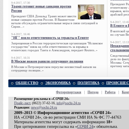
9-4-2017, 17:30
Президент Р
Трамп готовит новые санкции против
египетскому 
России
взрывов, кот
арабской рес
Президент США Дональд Трамп может ввести
новые санкции против России. В Вашингтоне
9-4-2017, 13:45
начали обсуждать ограничительные меры в связи ситуацией в
В Египте в 
Сирии...»
В коптской ц
9-4-2017, 16:46
по случаю Ве
"ИГ" взяло ответственность за теракты в Египте
9-4-2017, 13:13
Запрещенная в России террористическая организация "Исламское
Неожиданны
государство" взяла на себя ответственность за взрывы в
столкновен
египетских городах Танта и Александрия, передает Reuters..»
Следственный
9-4-2017, 16:31
дело по факт
В Москве ножом ранили сотрудницу полиции
Москвы. Сотр
причину ката
В Москве в Петроверигском переулке неизвестный напали на
сотрудницу полиции..»
ОБЩЕСТВО
ЭКОНОМИКА
ПОЛИТИКА
ПРОИСШЕС
Фоторепортажи
|
Погода
|
Работа
|
Ком
Размещение рекламы в «СОЧИ 24»
Прайс-лист
, (8622) 37-62-16,
info@sochi-24.ru
Редакция:
news@sochi-24.ru
2009–2013 © Информационное агентство «СОЧИ 24»
ИА «СОЧИ 24», св-во регистрации СМИ ИА № ФС 77-44763
Материалы агентства могут содержать информацию
18+
При цитировании гиперссылка на «
СОЧИ 24
» обязательна.