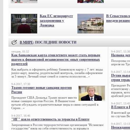
Как ЕС игнорирует
В Севастопол
захоронения у
введен режи
Донецка
В МИРЕ
: ПОСЛЕДНИЕ НОВОСТИ
сегодня, 01:52
9-4-2017, 15:30
Как банковская карта семилетнего может стать первым
Названа да
шагом к финансовой независимости: опыт современных
Похороны сов
родителей
апреля на Тр
Как выбрать и оформить ребёнку банковскую карту с 7 лет: виды
9-4-2017, 15:14
junior-карт, лимиты, родительский контроль, онлайн-оформление
Путин выра
за 5 минут. Личный опыт семей и советы психологов...»
серии тера
9-4-2017, 17:30
Президент Р
Трамп готовит новые санкции против
египетскому 
России
взрывов, кот
арабской рес
Президент США Дональд Трамп может ввести
новые санкции против России. В Вашингтоне
9-4-2017, 13:45
начали обсуждать ограничительные меры в связи ситуацией в
В Египте в 
Сирии...»
В коптской ц
9-4-2017, 16:46
по случаю Ве
"ИГ" взяло ответственность за теракты в Египте
9-4-2017, 13:13
Запрещенная в России террористическая организация "Исламское
Неожиданны
государство" взяла на себя ответственность за взрывы в