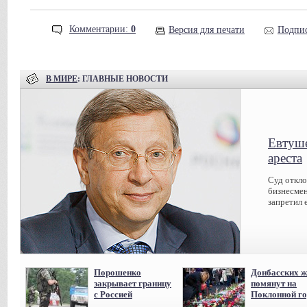
Комментарии:
0
Версия для печати
Подпис
В МИРЕ
: ГЛАВНЫЕ НОВОСТИ
Евтуше
ареста
Суд откл
бизнесмен
запретил 
Порошенко
Донбасских ж
закрывает границу
помянут на
с Россией
Поклонной го