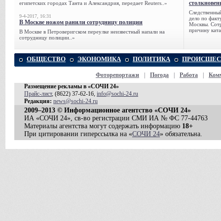
столкновен
египетских городах Танта и Александрия, передает Reuters..»
Следственный
9-4-2017, 16:31
дело по факт
В Москве ножом ранили сотрудницу полиции
Москвы. Сотр
причину ката
В Москве в Петроверигском переулке неизвестный напали на
сотрудницу полиции..»
ОБЩЕСТВО
ЭКОНОМИКА
ПОЛИТИКА
ПРОИСШЕС
Фоторепортажи
|
Погода
|
Работа
|
Ком
Размещение рекламы в «СОЧИ 24»
Прайс-лист
, (8622) 37-62-16,
info@sochi-24.ru
Редакция:
news@sochi-24.ru
2009–2013 © Информационное агентство «СОЧИ 24»
ИА «СОЧИ 24», св-во регистрации СМИ ИА № ФС 77-44763
Материалы агентства могут содержать информацию
18+
При цитировании гиперссылка на «
СОЧИ 24
» обязательна.