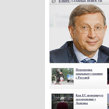
В МИРЕ
: ГЛАВНЫЕ НОВОСТИ
Порошенко
закрывает границу
с Россией
Как ЕС игнорирует
захоронения у
Донецка