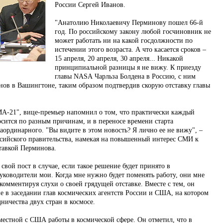
России Сергей Иванов.
"Анатолию Николаевичу Перминову пошел 66-й
год. По российскому закону любой госчиновник не
может работать ни на какой госдолжности по
истечении этого возраста. А что касается сроков –
15 апреля, 20 апреля, 30 апреля... Никакой
принципиальной разницы я не вижу. К приезду
главы NASА Чарльза Болдена в Россию, с ним
ванов в Вашингтоне, таким образом подтвердив скорую отставку главы
МА-21", вице-премьер напомнил о том, что практически каждый
сится по разным причинам, и в переносе времени старта
раординарного. "Вы видите в этом новость? Я лично ее не вижу", –
оссийского правительства, намекая на повышенный интерес СМИ к
ставкой Перминова.
свой пост в случае, если такое решение будет принято в
руководители мои. Когда мне нужно будет поменять работу, они мне
 комментируя слухи о своей грядущей отставке. Вместе с тем, он
ие в заседании глав космических агентств России и США, на котором
ничества двух стран в космосе.
местной с США работы в космической сфере. Он отметил, что в