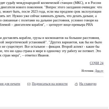
дят судьбу международной космической станции (МКС), и в России
 двигателя нового поколения. "Вопрос этого заседания очевиден: что
Ну, может быть, после 2023 года, если мы продлим срок эксплуатации
ять лет. Нужно уже сейчас начинать думать, что делать дальше, а
 связанные с полетами на дальние расстояния, условно говоря на
облемой – двигателем корабля", – цитирует вице-премьера РИА
м доставлять корабли, грузы и космонавтов на большие расстояния,
ной энергетической установкой". "Других вариантов, как бы ни было
 не существует. Все остальное – фикция. Второй аспект - какие бы
, что ни одна страна в мире в одиночку эту работу не потянет. Это
 стран мира", – отметил Иванов.
СОЧИ 24
Источник:
Дни.ру
ия для печати
Подписаться на новости
На главную