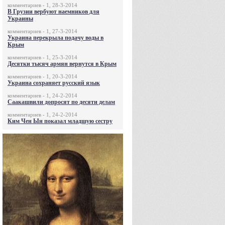
комментариев - 1, 28-3-2014
В Грузии вербуют наемников для
Украины
комментариев - 1, 27-3-2014
Украина перекрыла подачу воды в
Крым
комментариев - 1, 25-3-2014
Десятки тысяч армян вернутся в Крым
комментариев - 1, 20-3-2014
Украина сохраняет русский язык
комментариев - 1, 24-2-2014
Саакашвили допросят по десяти делам
комментариев - 1, 24-2-2014
Ким Чен Ын показал младшую сестру