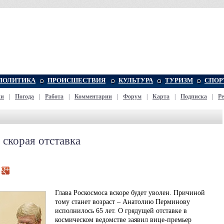
ПОЛИТИКА
ПРОИСШЕСТВИЯ
КУЛЬТУРА
ТУРИЗМ
СПОР
жи
|
Погода
|
Работа
|
Комментарии
|
Форум
|
Карта
|
Подписка
|
Р
 скорая отставка
Глава Роскосмоса вскоре будет уволен. Причиной
тому станет возраст – Анатолию Перминову
исполнилось 65 лет. О грядущей отставке в
космическом ведомстве заявил вице-премьер