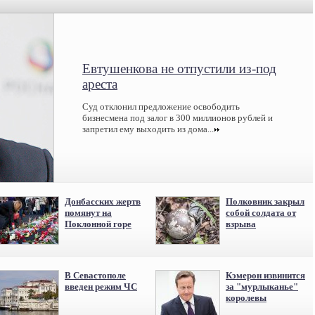
Евтушенкова не отпустили из-под
ареста
Суд отклонил предложение освободить
бизнесмена под залог в 300 миллионов рублей и
запретил ему выходить из дома...
Донбасских жертв
Полковник закрыл
помянут на
собой солдата от
Поклонной горе
взрыва
В Севастополе
Кэмерон извинится
введен режим ЧС
за "мурлыканье"
королевы