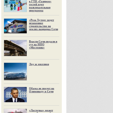
в ГТЦ «Газпром»
гостей ждет
развлекательная
программа
«Роза Хутор» ведет
незаконное
строительство на
землях нацпарка Сочи
Власти Сочи подали в
суд на НПО
«Мостовик»
Лед за миллион
Обама не поедет на
Олимпиаду в Сочи
«Ласточка» может