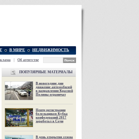
Т
В МИРЕ
НЕДВИЖИМОСТЬ
еклама
|
Об агентстве
ПОПУЛЯРНЫЕ МАТЕРИАЛЫ
В новогодние дни
движение автомобилей
в направлении Красной
Поляны ограничат
Центр регистрации
болельщиков Кубка
конфедераций 2017
заработал в Сочи
В день открытия сезона