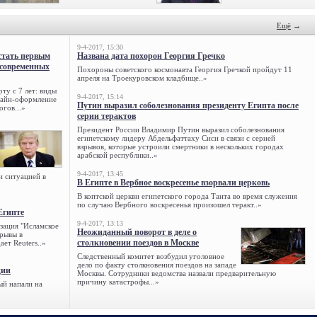
Ещё
→
9-4-2017, 15:30
стать первым
Названа дата похорон Георгия Гречко
 современных
Похороны советского космонавта Георгия Гречкой пройдут 11
апреля на Троекуровском кладбище..»
ту с 7 лет: виды
9-4-2017, 15:14
нлайн-оформление
Путин выразил соболезнования президенту Египта после
огов...»
серии терактов
Президент России Владимир Путин выразил соболезнования
египетскому лидеру Абдельфаттаху Сиси в связи с серией
взрывов, которые устроили смертники в нескольких городах
арабской республики..»
9-4-2017, 13:45
и ситуацией в
В Египте в Вербное воскресенье взорвали церковь
В коптской церкви египетского города Танта во время служения
по случаю Вербного воскресенья произошел теракт..»
Египте
9-4-2017, 13:13
зация "Исламское
Неожиданный поворот в деле о
зрывы в
столкновении поездов в Москве
ет Reuters..»
Следственный комитет возбудил уголовное
дело по факту столкновения поездов на западе
ции
Москвы. Сотрудники ведомства назвали предварительную
причину катастрофы...»
ый напали на