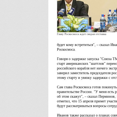
Главу Роскосмоса ждет скорая отставка
будет кому встретиться", – сказал И
Роскосмоса.
Говоря о задержке запуска "Союза Т
старт американских "шаттлов" перено
российского корабля нет ничего экст
заверил заместитель председателя р
этому старту и увязку задержки с от
Сам глава Роскосмоса готов покинуть 
правительстве России. "У меня есть 
об этом скажут", – сказал Перминов,
отметил, что 15 апреля примет участ
будут рассматриваться вопросы сотруд
Иванов также рассказал о планах сов