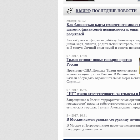
В МИРЕ
: ПОСЛЕДНИЕ НОВОСТИ
сегодня, 01:52
Как банковская карта семилетнего может 
шагом к финансовой независимости: опыт
родителей
Как выбрать и оформить ребёнку банковскую кар
junior-карт, лимиты, родительский контроль, о
за 5 минут. Личный опыт семей и советы психол
9-4-2017, 17:30
Трамп готовит новые санкции против
России
Президент США Дональд Трамп может ввести
новые санкции против России. В Вашингтоне
начали обсуждать ограничительные меры в связ
Сирии...»
9-4-2017, 16:46
"ИГ" взяло ответственность за теракты в 
Запрещенная в России террористическая органи
государство" взяла на себя ответственность за в
египетских городах Танта и Александрия, переда
9-4-2017, 16:31
В Москве ножом ранили сотрудницу поли
В Москве в Петроверигском переулке неизвестн
сотрудницу полиции..»