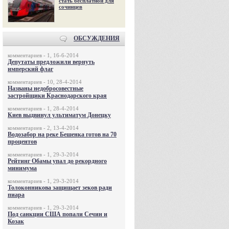
стать бесплатной для
сочинцев
ОБСУЖДЕНИЯ
комментариев - 1, 16-6-2014
Депутаты предложили вернуть
имперский флаг
комментариев - 10, 28-4-2014
Названы недобросовестные
застройщики Краснодарского края
комментариев - 1, 28-4-2014
Киев выдвинул ультиматум Донецку
комментариев - 2, 13-4-2014
Водозабор на реке Бешенка готов на 70
процентов
комментариев - 1, 29-3-2014
Рейтинг Обамы упал до рекордного
минимума
комментариев - 1, 29-3-2014
Толоконникова защищает зеков ради
пиара
комментариев - 1, 29-3-2014
Под санкции США попали Сечин и
Козак