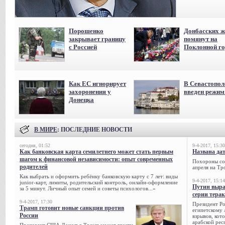
Порошенко
Донбасских ж
закрывает границу
помянут на
с Россией
Поклонной го
Как ЕС игнорирует
В Севастопол
захоронения у
введен режи
Донецка
В МИРЕ
: ПОСЛЕДНИЕ НОВОСТИ
сегодня, 01:52
9-4-2017, 15:30
Как банковская карта семилетнего может стать первым
Названа да
шагом к финансовой независимости: опыт современных
Похороны сов
родителей
апреля на Тр
Как выбрать и оформить ребёнку банковскую карту с 7 лет: виды
9-4-2017, 15:14
junior-карт, лимиты, родительский контроль, онлайн-оформление
Путин выра
за 5 минут. Личный опыт семей и советы психологов...»
серии тера
9-4-2017, 17:30
Президент Р
Трамп готовит новые санкции против
египетскому 
России
взрывов, кот
арабской рес