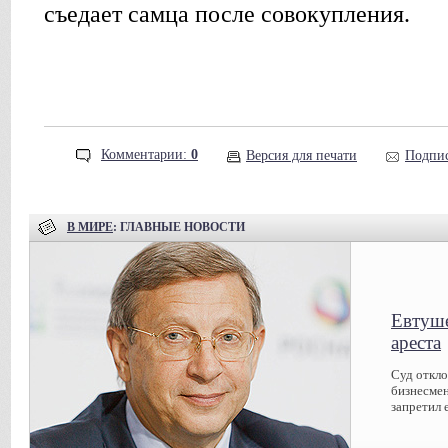
cъедает самца после совокупления.
Комментарии:
0
Версия для печати
Подпис
В МИРЕ
: ГЛАВНЫЕ НОВОСТИ
Евтуше
ареста
Суд откл
бизнесмен
запретил 