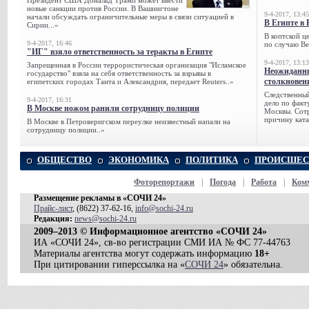
Президент США Дональд Трамп может ввести
новые санкции против России. В Вашингтоне
9-4-2017, 13:45
начали обсуждать ограничительные меры в связи ситуацией в
В Египте в 
Сирии...»
В коптской ц
9-4-2017, 16:46
по случаю Ве
"ИГ" взяло ответственность за теракты в Египте
9-4-2017, 13:13
Запрещенная в России террористическая организация "Исламское
Неожиданны
государство" взяла на себя ответственность за взрывы в
столкновен
египетских городах Танта и Александрия, передает Reuters..»
Следственный
9-4-2017, 16:31
дело по факт
В Москве ножом ранили сотрудницу полиции
Москвы. Сотр
причину ката
В Москве в Петроверигском переулке неизвестный напали на
сотрудницу полиции..»
ОБЩЕСТВО
ЭКОНОМИКА
ПОЛИТИКА
ПРОИСШЕС
Фоторепортажи
|
Погода
|
Работа
|
Ком
Размещение рекламы в «СОЧИ 24»
Прайс-лист
, (8622) 37-62-16,
info@sochi-24.ru
Редакция:
news@sochi-24.ru
2009–2013 © Информационное агентство «СОЧИ 24»
ИА «СОЧИ 24», св-во регистрации СМИ ИА № ФС 77-44763
Материалы агентства могут содержать информацию
18+
При цитировании гиперссылка на «
СОЧИ 24
» обязательна.