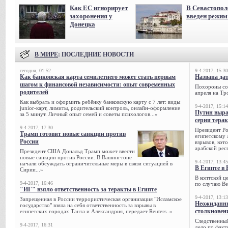
Как ЕС игнорирует
В Севастопол
захоронения у
введен режи
Донецка
В МИРЕ
: ПОСЛЕДНИЕ НОВОСТИ
сегодня, 01:52
9-4-2017, 15:30
Как банковская карта семилетнего может стать первым
Названа да
шагом к финансовой независимости: опыт современных
Похороны сов
родителей
апреля на Тр
Как выбрать и оформить ребёнку банковскую карту с 7 лет: виды
9-4-2017, 15:14
junior-карт, лимиты, родительский контроль, онлайн-оформление
Путин выра
за 5 минут. Личный опыт семей и советы психологов...»
серии тера
9-4-2017, 17:30
Президент Р
Трамп готовит новые санкции против
египетскому 
России
взрывов, кот
арабской рес
Президент США Дональд Трамп может ввести
новые санкции против России. В Вашингтоне
9-4-2017, 13:45
начали обсуждать ограничительные меры в связи ситуацией в
В Египте в 
Сирии...»
В коптской ц
9-4-2017, 16:46
по случаю Ве
"ИГ" взяло ответственность за теракты в Египте
9-4-2017, 13:13
Запрещенная в России террористическая организация "Исламское
Неожиданны
государство" взяла на себя ответственность за взрывы в
столкновен
египетских городах Танта и Александрия, передает Reuters..»
Следственный
9-4-2017, 16:31
дело по факт