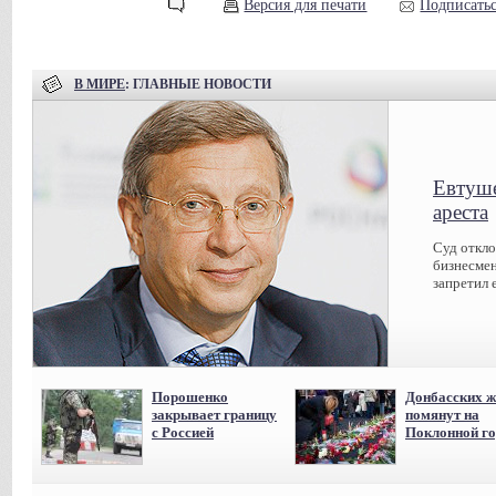
Версия для печати
Подписатьс
В МИРЕ
: ГЛАВНЫЕ НОВОСТИ
Евтуше
ареста
Суд откл
бизнесмен
запретил 
Порошенко
Донбасских ж
закрывает границу
помянут на
с Россией
Поклонной го