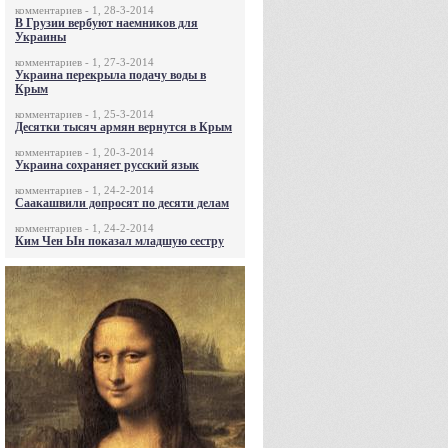
комментариев - 1, 28-3-2014
В Грузии вербуют наемников для
Украины
комментариев - 1, 27-3-2014
Украина перекрыла подачу воды в
Крым
комментариев - 1, 25-3-2014
Десятки тысяч армян вернутся в Крым
комментариев - 1, 20-3-2014
Украина сохраняет русский язык
комментариев - 1, 24-2-2014
Саакашвили допросят по десяти делам
комментариев - 1, 24-2-2014
Ким Чен Ын показал младшую сестру