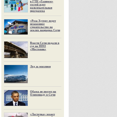
в ГТЦ «Газпром»
гостей ждет
развлекательная
программа
«Роза Хутор» ведет
незаконное
строительство на
землях нацпарка Сочи
Власти Сочи подали в
суд на НПО
«Мостовик»
Лед за миллион
Обама не поедет на
Олимпиаду в Сочи
«Ласточка» может