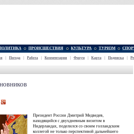
ПОЛИТИКА
ПРОИСШЕСТВИЯ
КУЛЬТУРА
ТУРИЗМ
СПОР
жи
|
Погода
|
Работа
|
Комментарии
|
Форум
|
Карта
|
Подписка
|
Р
иновников
Президент России Дмитрий Медведев,
находящийся с двухдневным визитом в
Нидерландах, поделился со своим голландским
коллегой не только перспективой дальнейшего