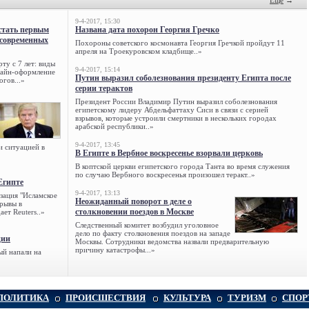
Ещё
→
9-4-2017, 15:30
стать первым
Названа дата похорон Георгия Гречко
 современных
Похороны советского космонавта Георгия Гречкой пройдут 11
апреля на Троекуровском кладбище..»
ту с 7 лет: виды
9-4-2017, 15:14
нлайн-оформление
Путин выразил соболезнования президенту Египта после
огов...»
серии терактов
Президент России Владимир Путин выразил соболезнования
египетскому лидеру Абдельфаттаху Сиси в связи с серией
взрывов, которые устроили смертники в нескольких городах
арабской республики..»
9-4-2017, 13:45
и ситуацией в
В Египте в Вербное воскресенье взорвали церковь
В коптской церкви египетского города Танта во время служения
по случаю Вербного воскресенья произошел теракт..»
Египте
9-4-2017, 13:13
зация "Исламское
Неожиданный поворот в деле о
зрывы в
столкновении поездов в Москве
ет Reuters..»
Следственный комитет возбудил уголовное
дело по факту столкновения поездов на западе
ции
Москвы. Сотрудники ведомства назвали предварительную
причину катастрофы...»
ый напали на
ПОЛИТИКА
ПРОИСШЕСТВИЯ
КУЛЬТУРА
ТУРИЗМ
СПОР