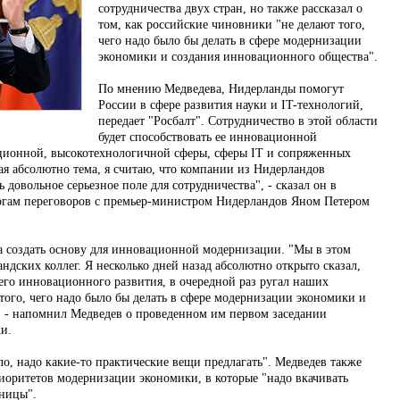
сотрудничества двух стран, но также рассказал о
том, как российские чиновники "не делают того,
чего надо было бы делать в сфере модернизации
экономики и создания инновационного общества".
По мнению Медведева, Нидерланды помогут
России в сфере развития науки и IT-технологий,
передает "Росбалт". Сотрудничество в этой области
будет способствовать ее инновационной
ационной, высокотехнологичной сферы, сферы IT и сопряженных
вая абсолютно тема, я считаю, что компании из Нидерландов
 довольное серьезное поле для сотрудничества", - сказал он в
тогам переговоров с премьер-министром Нидерландов Яном Петером
а создать основу для инновационной модернизации. "Мы в этом
ндских коллег. Я несколько дней назад абсолютно открыто сказал,
его инновационного развития, в очередной раз ругал наших
 того, чего надо было бы делать в сфере модернизации экономики и
, - напомнил Медведев о проведенном им первом заседании
и.
ало, надо какие-то практические вещи предлагать". Медведев также
риоритетов модернизации экономики, в которые "надо вкачивать
аницы".