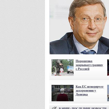
Порошенко
закрывает границу
с Россией
Как ЕС игнорирует
захоронения у
Донецка
В МИРЕ
: ПОСЛЕДНИЕ НОВОСТИ