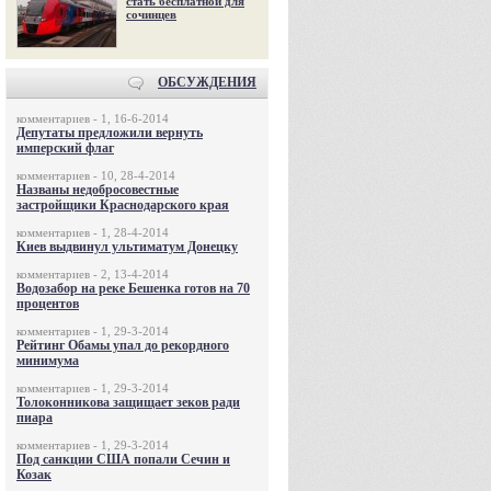
стать бесплатной для
сочинцев
ОБСУЖДЕНИЯ
комментариев - 1, 16-6-2014
Депутаты предложили вернуть
имперский флаг
комментариев - 10, 28-4-2014
Названы недобросовестные
застройщики Краснодарского края
комментариев - 1, 28-4-2014
Киев выдвинул ультиматум Донецку
комментариев - 2, 13-4-2014
Водозабор на реке Бешенка готов на 70
процентов
комментариев - 1, 29-3-2014
Рейтинг Обамы упал до рекордного
минимума
комментариев - 1, 29-3-2014
Толоконникова защищает зеков ради
пиара
комментариев - 1, 29-3-2014
Под санкции США попали Сечин и
Козак