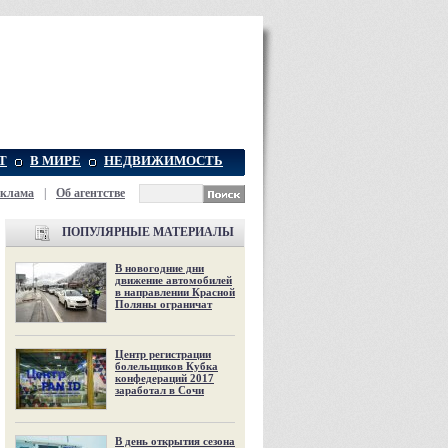
Т
В МИРЕ
НЕДВИЖИМОСТЬ
еклама
|
Об агентстве
ПОПУЛЯРНЫЕ МАТЕРИАЛЫ
В новогодние дни
движение автомобилей
в направлении Красной
Поляны ограничат
Центр регистрации
болельщиков Кубка
конфедераций 2017
заработал в Сочи
В день открытия сезона