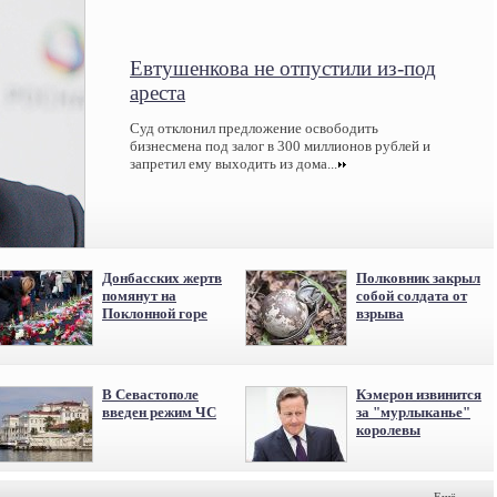
Евтушенкова не отпустили из-под
ареста
Суд отклонил предложение освободить
бизнесмена под залог в 300 миллионов рублей и
запретил ему выходить из дома...
Донбасских жертв
Полковник закрыл
помянут на
собой солдата от
Поклонной горе
взрыва
В Севастополе
Кэмерон извинится
введен режим ЧС
за "мурлыканье"
королевы