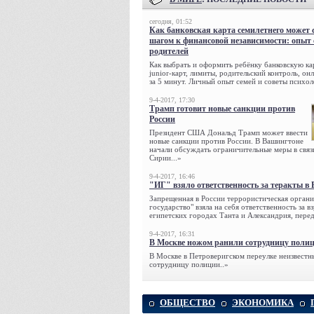
сегодня, 01:52
Как банковская карта семилетнего может 
шагом к финансовой независимости: опыт
родителей
Как выбрать и оформить ребёнку банковскую кар
junior-карт, лимиты, родительский контроль, о
за 5 минут. Личный опыт семей и советы психол
9-4-2017, 17:30
Трамп готовит новые санкции против
России
Президент США Дональд Трамп может ввести
новые санкции против России. В Вашингтоне
начали обсуждать ограничительные меры в связ
Сирии...»
9-4-2017, 16:46
"ИГ" взяло ответственность за теракты в 
Запрещенная в России террористическая органи
государство" взяла на себя ответственность за в
египетских городах Танта и Александрия, переда
9-4-2017, 16:31
В Москве ножом ранили сотрудницу поли
В Москве в Петроверигском переулке неизвестн
сотрудницу полиции..»
ОБЩЕСТВО
ЭКОНОМИКА