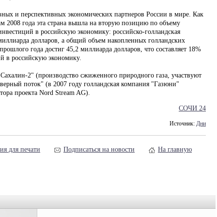
вных и перспективных экономических партнеров России в мире. Как
м 2008 года эта страна вышла на вторую позицию по объему
 инвестиций в российскую экономику: российско-голландская
 миллиарда долларов, а общий объем накопленных голландских
прошлого года достиг 45,2 миллиарда долларов, что составляет 18%
й в российскую экономику.
"Сахалин-2" (производство сжиженного природного газа, участвуют
верный поток" (в 2007 году голландская компания "Газюни"
ора проекта Nord Stream AG).
СОЧИ 24
Источник:
Дни
ия для печати
Подписаться на новости
На главную