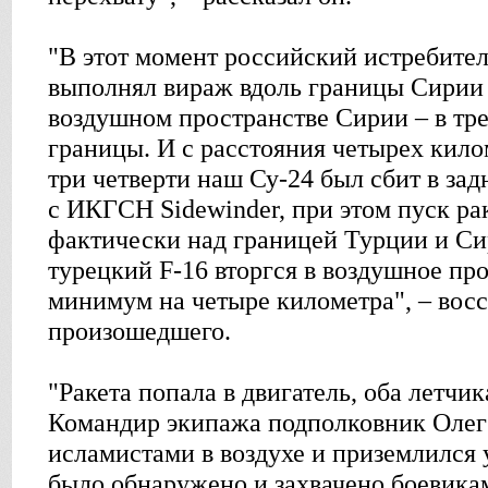
"В этот момент российский истребит
выполнял вираж вдоль границы Сирии 
воздушном пространстве Сирии – в тре
границы. И с расстояния четырех кило
три четверти наш Су-24 был сбит в за
с ИКГСН Sidewinder, при этом пуск р
фактически над границей Турции и Си
турецкий F-16 вторгся в воздушное пр
минимум на четыре километра", – восс
произошедшего.
"Ракета попала в двигатель, оба летчи
Командир экипажа подполковник Олег
исламистами в воздухе и приземлился 
было обнаружено и захвачено боевикам