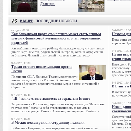
Донецка
В МИРЕ
: ПОСЛЕДНИЕ НОВОСТИ
сегодня, 01:52
9-4-2017, 15:30
Как банковская карта семилетнего может стать первым
Названа да
шагом к финансовой независимости: опыт современных
Похороны сов
родителей
апреля на Тр
Как выбрать и оформить ребёнку банковскую карту с 7 лет: виды
9-4-2017, 15:14
junior-карт, лимиты, родительский контроль, онлайн-оформление
Путин выра
за 5 минут. Личный опыт семей и советы психологов...»
серии тера
9-4-2017, 17:30
Президент Р
Трамп готовит новые санкции против
египетскому 
России
взрывов, кот
арабской рес
Президент США Дональд Трамп может ввести
новые санкции против России. В Вашингтоне
9-4-2017, 13:45
начали обсуждать ограничительные меры в связи ситуацией в
В Египте в 
Сирии...»
В коптской ц
9-4-2017, 16:46
по случаю Ве
"ИГ" взяло ответственность за теракты в Египте
9-4-2017, 13:13
Запрещенная в России террористическая организация "Исламское
Неожиданны
государство" взяла на себя ответственность за взрывы в
столкновен
египетских городах Танта и Александрия, передает Reuters..»
Следственный
9-4-2017, 16:31
дело по факт
В Москве ножом ранили сотрудницу полиции
Москвы. Сотр
причину ката
В Москве в Петроверигском переулке неизвестный напали на