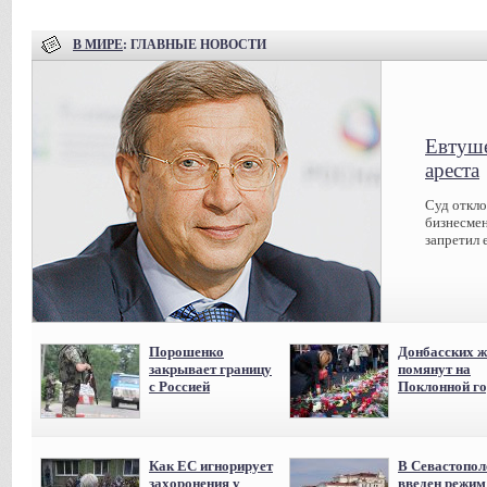
В МИРЕ
: ГЛАВНЫЕ НОВОСТИ
Евтуше
ареста
Суд откл
бизнесмен
запретил 
Порошенко
Донбасских ж
закрывает границу
помянут на
с Россией
Поклонной го
Как ЕС игнорирует
В Севастопол
захоронения у
введен режи