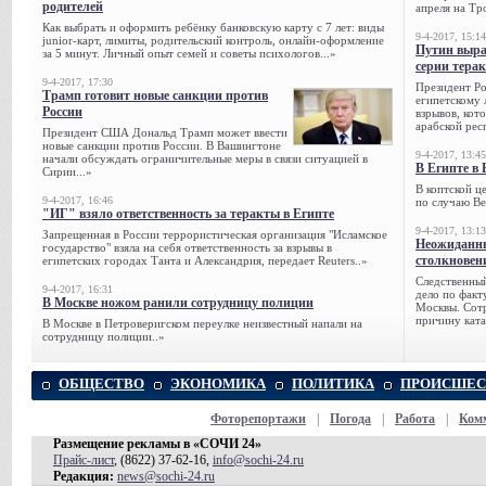
родителей
апреля на Тр
Как выбрать и оформить ребёнку банковскую карту с 7 лет: виды
9-4-2017, 15:14
junior-карт, лимиты, родительский контроль, онлайн-оформление
Путин выра
за 5 минут. Личный опыт семей и советы психологов...»
серии тера
9-4-2017, 17:30
Президент Р
Трамп готовит новые санкции против
египетскому 
России
взрывов, кот
арабской рес
Президент США Дональд Трамп может ввести
новые санкции против России. В Вашингтоне
9-4-2017, 13:45
начали обсуждать ограничительные меры в связи ситуацией в
В Египте в 
Сирии...»
В коптской ц
9-4-2017, 16:46
по случаю Ве
"ИГ" взяло ответственность за теракты в Египте
9-4-2017, 13:13
Запрещенная в России террористическая организация "Исламское
Неожиданны
государство" взяла на себя ответственность за взрывы в
столкновен
египетских городах Танта и Александрия, передает Reuters..»
Следственный
9-4-2017, 16:31
дело по факт
В Москве ножом ранили сотрудницу полиции
Москвы. Сотр
причину ката
В Москве в Петроверигском переулке неизвестный напали на
сотрудницу полиции..»
ОБЩЕСТВО
ЭКОНОМИКА
ПОЛИТИКА
ПРОИСШЕС
Фоторепортажи
|
Погода
|
Работа
|
Ком
Размещение рекламы в «СОЧИ 24»
Прайс-лист
, (8622) 37-62-16,
info@sochi-24.ru
Редакция:
news@sochi-24.ru