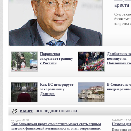
ареста
Суд откл
бизнесмен
запретил 
Порошенко
Донбасских ж
закрывает границу
помянут на
с Россией
Поклонной го
Как ЕС игнорирует
В Севастопол
захоронения у
введен режи
Донецка
В МИРЕ
: ПОСЛЕДНИЕ НОВОСТИ
сегодня, 01:52
9-4-2017, 15:30
Как банковская карта семилетнего может стать первым
Названа да
шагом к финансовой независимости: опыт современных
Похороны сов