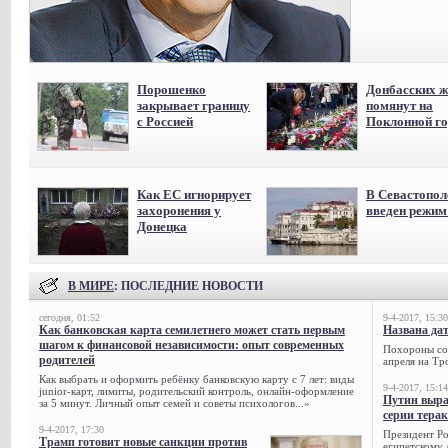
Порошенко
Донбасских ж
закрывает границу
помянут на
с Россией
Поклонной го
Как ЕС игнорирует
В Севастопол
захоронения у
введен режи
Донецка
В МИРЕ
: ПОСЛЕДНИЕ НОВОСТИ
сегодня, 01:52
9-4-2017, 15:30
Как банковская карта семилетнего может стать первым
Названа да
шагом к финансовой независимости: опыт современных
Похороны сов
родителей
апреля на Тр
Как выбрать и оформить ребёнку банковскую карту с 7 лет: виды
9-4-2017, 15:14
junior-карт, лимиты, родительский контроль, онлайн-оформление
Путин выра
за 5 минут. Личный опыт семей и советы психологов...»
серии тера
9-4-2017, 17:30
Президент Р
Трамп готовит новые санкции против
египетскому 