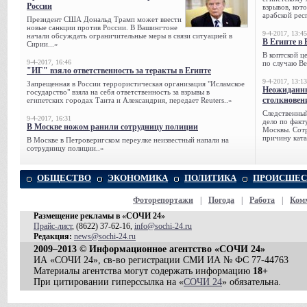
России
взрывов, кот
арабской рес
Президент США Дональд Трамп может ввести
новые санкции против России. В Вашингтоне
9-4-2017, 13:45
начали обсуждать ограничительные меры в связи ситуацией в
В Египте в 
Сирии...»
В коптской ц
9-4-2017, 16:46
по случаю Ве
"ИГ" взяло ответственность за теракты в Египте
9-4-2017, 13:13
Запрещенная в России террористическая организация "Исламское
Неожиданны
государство" взяла на себя ответственность за взрывы в
столкновен
египетских городах Танта и Александрия, передает Reuters..»
Следственный
9-4-2017, 16:31
дело по факт
В Москве ножом ранили сотрудницу полиции
Москвы. Сотр
причину ката
В Москве в Петроверигском переулке неизвестный напали на
сотрудницу полиции..»
ОБЩЕСТВО
ЭКОНОМИКА
ПОЛИТИКА
ПРОИСШЕС
Фоторепортажи
|
Погода
|
Работа
|
Ком
Размещение рекламы в «СОЧИ 24»
Прайс-лист
, (8622) 37-62-16,
info@sochi-24.ru
Редакция:
news@sochi-24.ru
2009–2013 © Информационное агентство «СОЧИ 24»
ИА «СОЧИ 24», св-во регистрации СМИ ИА № ФС 77-44763
Материалы агентства могут содержать информацию
18+
При цитировании гиперссылка на «
СОЧИ 24
» обязательна.