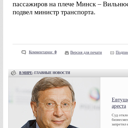
пассажиров на плече Минск – Вильнюс
подвел министр транспорта.
Комментарии:
0
Версия для печати
Подпис
В МИРЕ
: ГЛАВНЫЕ НОВОСТИ
Евтуше
ареста
Суд откл
бизнесмен
запретил 