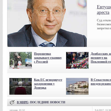
Евтуше
ареста
Суд откл
бизнесмен
запретил 
Порошенко
Донбасских ж
закрывает границу
помянут на
с Россией
Поклонной го
Как ЕС игнорирует
В Севастопол
захоронения у
введен режи
Донецка
В МИРЕ
: ПОСЛЕДНИЕ НОВОСТИ
сегодня, 01:52
9-4-2017, 15:30