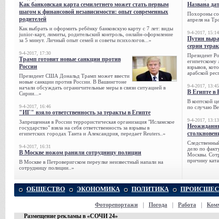
Как банковская карта семилетнего может стать первым
Названа да
шагом к финансовой независимости: опыт современных
Похороны сов
родителей
апреля на Тр
Как выбрать и оформить ребёнку банковскую карту с 7 лет: виды
9-4-2017, 15:14
junior-карт, лимиты, родительский контроль, онлайн-оформление
Путин выра
за 5 минут. Личный опыт семей и советы психологов...»
серии тера
9-4-2017, 17:30
Президент Р
Трамп готовит новые санкции против
египетскому 
России
взрывов, кот
арабской рес
Президент США Дональд Трамп может ввести
новые санкции против России. В Вашингтоне
9-4-2017, 13:45
начали обсуждать ограничительные меры в связи ситуацией в
В Египте в 
Сирии...»
В коптской ц
9-4-2017, 16:46
по случаю Ве
"ИГ" взяло ответственность за теракты в Египте
9-4-2017, 13:13
Запрещенная в России террористическая организация "Исламское
Неожиданны
государство" взяла на себя ответственность за взрывы в
столкновен
египетских городах Танта и Александрия, передает Reuters..»
Следственный
9-4-2017, 16:31
дело по факт
В Москве ножом ранили сотрудницу полиции
Москвы. Сотр
причину ката
В Москве в Петроверигском переулке неизвестный напали на
сотрудницу полиции..»
ОБЩЕСТВО
ЭКОНОМИКА
ПОЛИТИКА
ПРОИСШЕС
Фоторепортажи
|
Погода
|
Работа
|
Ком
Размещение рекламы в «СОЧИ 24»