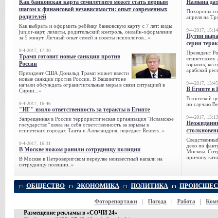
Как банковская карта семилетнего может стать первым
Названа да
шагом к финансовой независимости: опыт современных
Похороны сов
родителей
апреля на Тр
Как выбрать и оформить ребёнку банковскую карту с 7 лет: виды
9-4-2017, 15:14
junior-карт, лимиты, родительский контроль, онлайн-оформление
Путин выра
за 5 минут. Личный опыт семей и советы психологов...»
серии тера
9-4-2017, 17:30
Президент Р
Трамп готовит новые санкции против
египетскому 
России
взрывов, кот
арабской рес
Президент США Дональд Трамп может ввести
новые санкции против России. В Вашингтоне
9-4-2017, 13:45
начали обсуждать ограничительные меры в связи ситуацией в
В Египте в 
Сирии...»
В коптской ц
9-4-2017, 16:46
по случаю Ве
"ИГ" взяло ответственность за теракты в Египте
9-4-2017, 13:13
Запрещенная в России террористическая организация "Исламское
Неожиданны
государство" взяла на себя ответственность за взрывы в
столкновен
египетских городах Танта и Александрия, передает Reuters..»
Следственный
9-4-2017, 16:31
дело по факт
В Москве ножом ранили сотрудницу полиции
Москвы. Сотр
причину ката
В Москве в Петроверигском переулке неизвестный напали на
сотрудницу полиции..»
ОБЩЕСТВО
ЭКОНОМИКА
ПОЛИТИКА
ПРОИСШЕС
Фоторепортажи
|
Погода
|
Работа
|
Ком
Размещение рекламы в «СОЧИ 24»