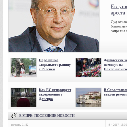
Евтуше
ареста
Суд откл
бизнесмен
запретил 
Порошенко
Донбасских ж
закрывает границу
помянут на
с Россией
Поклонной го
Как ЕС игнорирует
В Севастопол
захоронения у
введен режи
Донецка
В МИРЕ
: ПОСЛЕДНИЕ НОВОСТИ
сегодня, 01:52
9-4-2017, 15:30