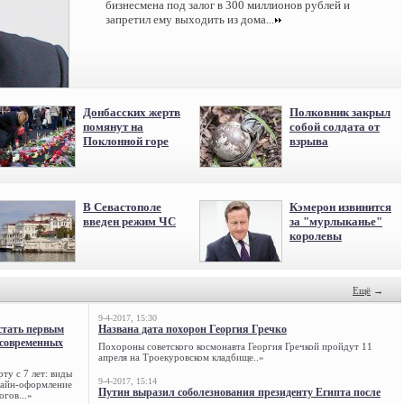
бизнесмена под залог в 300 миллионов рублей и
запретил ему выходить из дома...
Донбасских жертв
Полковник закрыл
помянут на
собой солдата от
Поклонной горе
взрыва
В Севастополе
Кэмерон извинится
введен режим ЧС
за "мурлыканье"
королевы
Ещё
→
9-4-2017, 15:30
стать первым
Названа дата похорон Георгия Гречко
 современных
Похороны советского космонавта Георгия Гречкой пройдут 11
апреля на Троекуровском кладбище..»
ту с 7 лет: виды
9-4-2017, 15:14
нлайн-оформление
Путин выразил соболезнования президенту Египта после
огов...»