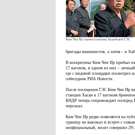
Ким Чен Ир оценил плотину Бурейской ГЭС
бригады машинистов, а затем – в Хаб
В воскресенье Ким Чен Ир прибыл на
17 вагонов, в одном из них – личны
где с видовой площадки посмотрел на
собеседник РИА Новости.
После посещения ГЭС Ким Чен Ир вер
станции Хасан к 17 вагонам бронепое
КНДР теперь сопровождает полпред 
персонал.
Ким Чен Ир редко появляется на публ
границу не выезжал и встреч с глава
неофициальный, визит совершил 29-3