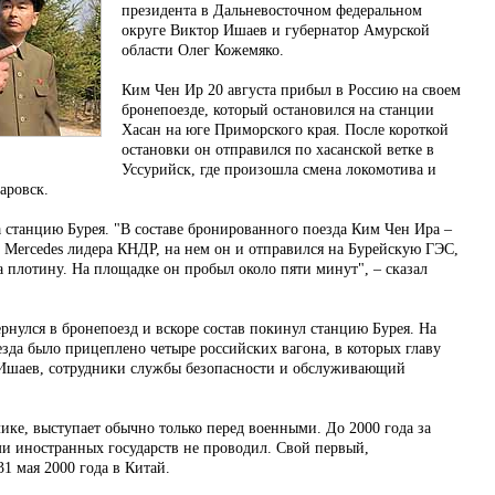
президента в Дальневосточном федеральном
округе Виктор Ишаев и губернатор Амурской
области Олег Кожемяко.
Ким Чен Ир 20 августа прибыл в Россию на своем
бронепоезде, который остановился на станции
Хасан на юге Приморского края. После короткой
остановки он отправился по хасанской ветке в
Уссурийск, где произошла смена локомотива и
аровск.
 станцию Бурея. "В составе бронированного поезда Ким Чен Ира –
й Mercedes лидера КНДР, на нем он и отправился на Бурейскую ГЭС,
 плотину. На площадке он пробыл около пяти минут", – сказал
нулся в бронепоезд и вскоре состав покинул станцию Бурея. На
зда было прицеплено четыре российских вагона, в которых главу
Ишаев, сотрудники службы безопасности и обслуживающий
ике, выступает обычно только перед военными. До 2000 года за
ми иностранных государств не проводил. Свой первый,
1 мая 2000 года в Китай.