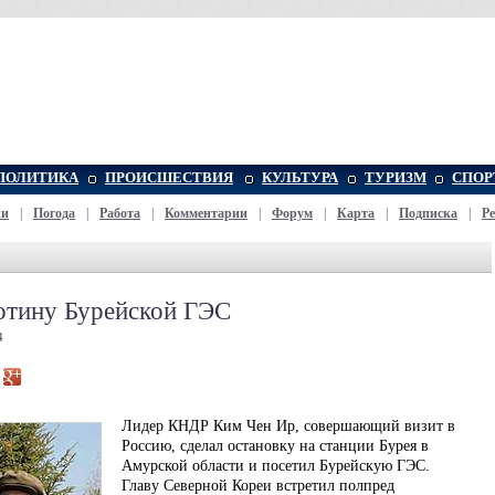
ПОЛИТИКА
ПРОИСШЕСТВИЯ
КУЛЬТУРА
ТУРИЗМ
СПОР
жи
|
Погода
|
Работа
|
Комментарии
|
Форум
|
Карта
|
Подписка
|
Р
отину Бурейской ГЭС
4
Лидер КНДР Ким Чен Ир, совершающий визит в
Россию, сделал остановку на станции Бурея в
Амурской области и посетил Бурейскую ГЭС.
Главу Северной Кореи встретил полпред