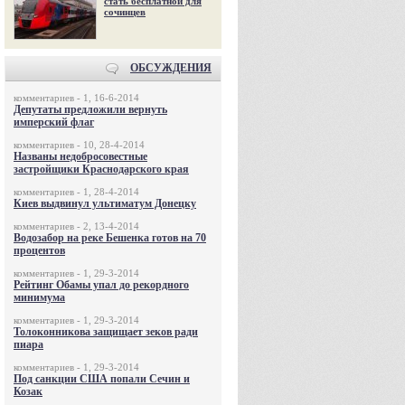
стать бесплатной для
сочинцев
ОБСУЖДЕНИЯ
комментариев - 1, 16-6-2014
Депутаты предложили вернуть
имперский флаг
комментариев - 10, 28-4-2014
Названы недобросовестные
застройщики Краснодарского края
комментариев - 1, 28-4-2014
Киев выдвинул ультиматум Донецку
комментариев - 2, 13-4-2014
Водозабор на реке Бешенка готов на 70
процентов
комментариев - 1, 29-3-2014
Рейтинг Обамы упал до рекордного
минимума
комментариев - 1, 29-3-2014
Толоконникова защищает зеков ради
пиара
комментариев - 1, 29-3-2014
Под санкции США попали Сечин и
Козак