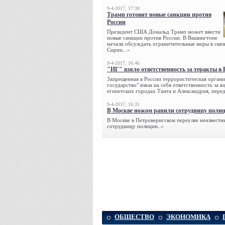
9-4-2017, 17:30
Трамп готовит новые санкции против
России
Президент США Дональд Трамп может ввести
новые санкции против России. В Вашингтоне
начали обсуждать ограничительные меры в связ
Сирии...»
9-4-2017, 16:46
"ИГ" взяло ответственность за теракты в 
Запрещенная в России террористическая органи
государство" взяла на себя ответственность за в
египетских городах Танта и Александрия, переда
9-4-2017, 16:31
В Москве ножом ранили сотрудницу поли
В Москве в Петроверигском переулке неизвестн
сотрудницу полиции..»
ОБЩЕСТВО
ЭКОНОМИКА