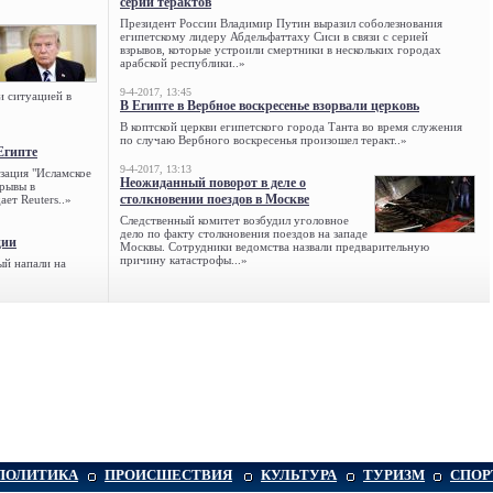
серии терактов
Президент России Владимир Путин выразил соболезнования
египетскому лидеру Абдельфаттаху Сиси в связи с серией
взрывов, которые устроили смертники в нескольких городах
арабской республики..»
9-4-2017, 13:45
и ситуацией в
В Египте в Вербное воскресенье взорвали церковь
В коптской церкви египетского города Танта во время служения
по случаю Вербного воскресенья произошел теракт..»
Египте
9-4-2017, 13:13
зация "Исламское
Неожиданный поворот в деле о
зрывы в
столкновении поездов в Москве
ет Reuters..»
Следственный комитет возбудил уголовное
дело по факту столкновения поездов на западе
ции
Москвы. Сотрудники ведомства назвали предварительную
причину катастрофы...»
ый напали на
ПОЛИТИКА
ПРОИСШЕСТВИЯ
КУЛЬТУРА
ТУРИЗМ
СПОР