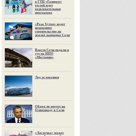
в ГТЦ «Газпром»
гостей ждет
развлекательная
программа
«Роза Хутор» ведет
незаконное
строительство на
землях нацпарка Сочи
Власти Сочи подали в
суд на НПО
«Мостовик»
Лед за миллион
Обама не поедет на
Олимпиаду в Сочи
«Ласточка» может