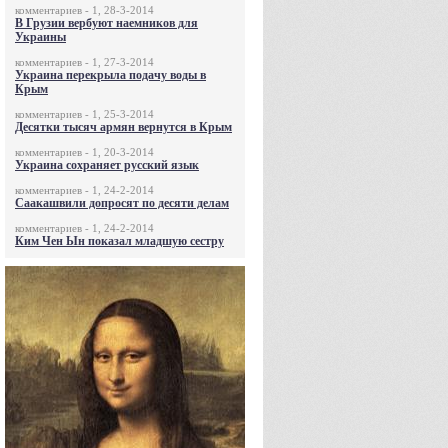
комментариев - 1, 28-3-2014
В Грузии вербуют наемников для
Украины
комментариев - 1, 27-3-2014
Украина перекрыла подачу воды в
Крым
комментариев - 1, 25-3-2014
Десятки тысяч армян вернутся в Крым
комментариев - 1, 20-3-2014
Украина сохраняет русский язык
комментариев - 1, 24-2-2014
Саакашвили допросят по десяти делам
комментариев - 1, 24-2-2014
Ким Чен Ын показал младшую сестру