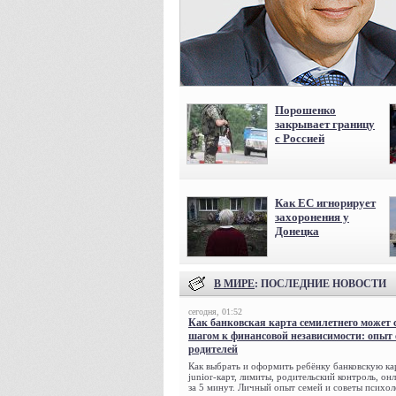
Порошенко
закрывает границу
с Россией
Как ЕС игнорирует
захоронения у
Донецка
В МИРЕ
: ПОСЛЕДНИЕ НОВОСТИ
сегодня, 01:52
Как банковская карта семилетнего может 
шагом к финансовой независимости: опыт
родителей
Как выбрать и оформить ребёнку банковскую кар
junior-карт, лимиты, родительский контроль, о
за 5 минут. Личный опыт семей и советы психол