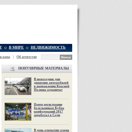
Т
В МИРЕ
НЕДВИЖИМОСТЬ
еклама
|
Об агентстве
ПОПУЛЯРНЫЕ МАТЕРИАЛЫ
В новогодние дни
движение автомобилей
в направлении Красной
Поляны ограничат
Центр регистрации
болельщиков Кубка
конфедераций 2017
заработал в Сочи
В день открытия сезона